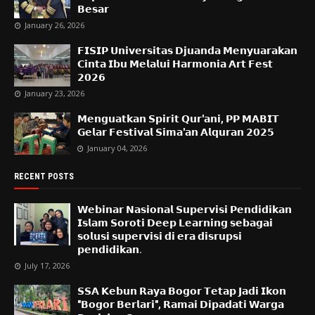
𝗕𝗲𝘀𝗮𝗿
January 26, 2026
𝗙𝗜𝗦𝗜𝗣 𝗨𝗻𝗶𝘃𝗲𝗿𝘀𝗶𝘁𝗮𝘀 𝗗𝗷𝘂𝗮𝗻𝗱𝗮 𝗠𝗲𝗻𝘆𝘂𝗮𝗿𝗮𝗸𝗮𝗻
𝗖𝗶𝗻𝘁𝗮 𝗜𝗯𝘂 𝗠𝗲𝗹𝗮𝗹𝘂𝗶 𝗛𝗮𝗿𝗺𝗼𝗻𝗶𝗮 𝗔𝗿𝘁 𝗙𝗲𝘀𝘁
𝟮𝟬𝟮𝟲
January 23, 2026
𝗠𝗲𝗻𝗴𝘂𝗮𝘁𝗸𝗮𝗻 𝗦𝗽𝗶𝗿𝗶𝘁 𝗤𝘂𝗿'𝗮𝗻𝗶, 𝗣𝗣 𝗠𝗔𝗕𝗜𝗧
𝗚𝗲𝗹𝗮𝗿 𝗙𝗲𝘀𝘁𝗶𝘃𝗮𝗹 𝗦𝗶𝗺𝗮'𝗮𝗻 𝗔𝗹𝗾𝘂𝗿𝗮𝗻 𝟮𝟬𝟮𝟱
January 04, 2026
RECENT POSTS
𝗪𝗲𝗯𝗶𝗻𝗮𝗿 𝗡𝗮𝘀𝗶𝗼𝗻𝗮𝗹 𝗦𝘂𝗽𝗲𝗿𝘃𝗶𝘀𝗶 𝗣𝗲𝗻𝗱𝗶𝗱𝗶𝗸𝗮𝗻
𝗜𝘀𝗹𝗮𝗺 𝗦𝗼𝗿𝗼𝘁𝗶 𝗗𝗲𝗲𝗽 𝗟𝗲𝗮𝗿𝗻𝗶𝗻𝗴 𝘀𝗲𝗯𝗮𝗴𝗮𝗶
𝘀𝗼𝗹𝘂𝘀𝗶 𝘀𝘂𝗽𝗲𝗿𝘃𝗶𝘀𝗶 𝗱𝗶 𝗲𝗿𝗮 𝗱𝗶𝘀𝗿𝘂𝗽𝘀𝗶
𝗽𝗲𝗻𝗱𝗶𝗱𝗶𝗸𝗮𝗻.
July 17, 2026
𝗦𝗦𝗔 𝗞𝗲𝗯𝘂𝗻 𝗥𝗮𝘆𝗮 𝗕𝗼𝗴𝗼𝗿 𝗧𝗲𝘁𝗮𝗽 𝗝𝗮𝗱𝗶 𝗜𝗸𝗼𝗻
"𝗕𝗼𝗴𝗼𝗿 𝗕𝗲𝗿𝗹𝗮𝗿𝗶", 𝗥𝗮𝗺𝗮𝗶 𝗗𝗶𝗽𝗮𝗱𝗮𝘁𝗶 𝗪𝗮𝗿𝗴𝗮