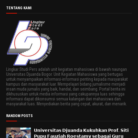
TENTANG KAMI
Lingkar Studi Pers adalah unit kegiatan mahasiswa di bawah naungan
Universitas Djuanda Bogor. Unit Kegiatan Mahasiswa yang bertugas
untuk menyampaikan informasi-informasi penting kepada masyarakat
kampus dan masyarakat luar. Mempelajari bidang jurnalisme menjadi
insan muda jurnalis yang baik, handal, dan seimbang. Portal berita ini
dikhususkan untuk media informasi yang cakupannya luas sehingga
informasi dapat dikonsumsi semua kalangan dari mahasiswa dan
masyarakat luas. Menyediakan berita yang cepat, akurat, dan menarik.
RANDOM POSTS
𝗨𝗻𝗶𝘃𝗲𝗿𝘀𝗶𝘁𝗮𝘀 𝗗𝗷𝘂𝗮𝗻𝗱𝗮 𝗞𝘂𝗸𝘂𝗵𝗸𝗮𝗻 𝗣𝗿𝗼𝗳. 𝗦𝗶𝘁𝗶
𝗣𝘂𝗽𝘂 𝗙𝗮𝘂𝘇𝗶𝗮𝗵 𝗥𝗼𝗲𝘀𝘁𝗮𝗺𝘆 𝘀𝗲𝗯𝗮𝗴𝗮𝗶 𝗚𝘂𝗿𝘂