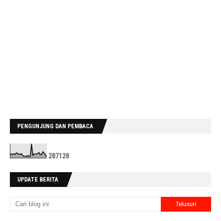
PENGUNJUNG DAN PEMBACA
2
8
7
1
2
8
UPDATE BERITA