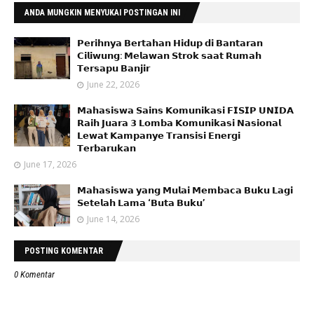
ANDA MUNGKIN MENYUKAI POSTINGAN INI
𝗣𝗲𝗿𝗶𝗵𝗻𝘆𝗮 𝗕𝗲𝗿𝘁𝗮𝗵𝗮𝗻 𝗛𝗶𝗱𝘂𝗽 𝗱𝗶 𝗕𝗮𝗻𝘁𝗮𝗿𝗮𝗻
𝗖𝗶𝗹𝗶𝘄𝘂𝗻𝗴: 𝗠𝗲𝗹𝗮𝘄𝗮𝗻 𝗦𝘁𝗿𝗼𝗸 𝘀𝗮𝗮𝘁 𝗥𝘂𝗺𝗮𝗵
𝗧𝗲𝗿𝘀𝗮𝗽𝘂 𝗕𝗮𝗻𝗷𝗶𝗿
June 22, 2026
𝗠𝗮𝗵𝗮𝘀𝗶𝘀𝘄𝗮 𝗦𝗮𝗶𝗻𝘀 𝗞𝗼𝗺𝘂𝗻𝗶𝗸𝗮𝘀𝗶 𝗙𝗜𝗦𝗜𝗣 𝗨𝗡𝗜𝗗𝗔
𝗥𝗮𝗶𝗵 𝗝𝘂𝗮𝗿𝗮 𝟯 𝗟𝗼𝗺𝗯𝗮 𝗞𝗼𝗺𝘂𝗻𝗶𝗸𝗮𝘀𝗶 𝗡𝗮𝘀𝗶𝗼𝗻𝗮𝗹
𝗟𝗲𝘄𝗮𝘁 𝗞𝗮𝗺𝗽𝗮𝗻𝘆𝗲 𝗧𝗿𝗮𝗻𝘀𝗶𝘀𝗶 𝗘𝗻𝗲𝗿𝗴𝗶
𝗧𝗲𝗿𝗯𝗮𝗿𝘂𝗸𝗮𝗻
June 17, 2026
𝗠𝗮𝗵𝗮𝘀𝗶𝘀𝘄𝗮 𝘆𝗮𝗻𝗴 𝗠𝘂𝗹𝗮𝗶 𝗠𝗲𝗺𝗯𝗮𝗰𝗮 𝗕𝘂𝗸𝘂 𝗟𝗮𝗴𝗶
𝗦𝗲𝘁𝗲𝗹𝗮𝗵 𝗟𝗮𝗺𝗮 ‘𝗕𝘂𝘁𝗮 𝗕𝘂𝗸𝘂’
June 14, 2026
POSTING KOMENTAR
0 Komentar