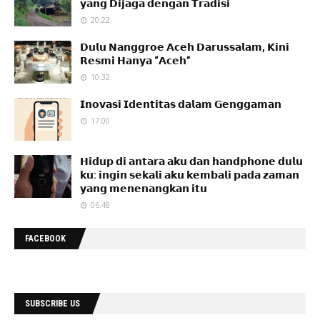
𝘆𝗮𝗻𝗴 𝗗𝗶𝗷𝗮𝗴𝗮 𝗱𝗲𝗻𝗴𝗮𝗻 𝗧𝗿𝗮𝗱𝗶𝘀𝗶
20.22
𝗗𝘂𝗹𝘂 𝗡𝗮𝗻𝗴𝗴𝗿𝗼𝗲 𝗔𝗰𝗲𝗵 𝗗𝗮𝗿𝘂𝘀𝘀𝗮𝗹𝗮𝗺, 𝗞𝗶𝗻𝗶
𝗥𝗲𝘀𝗺𝗶 𝗛𝗮𝗻𝘆𝗮 “𝗔𝗰𝗲𝗵”
10.32
𝗜𝗻𝗼𝘃𝗮𝘀𝗶 𝗜𝗱𝗲𝗻𝘁𝗶𝘁𝗮𝘀 𝗱𝗮𝗹𝗮𝗺 𝗚𝗲𝗻𝗴𝗴𝗮𝗺𝗮𝗻
17.00
𝗛𝗶𝗱𝘂𝗽 𝗱𝗶 𝗮𝗻𝘁𝗮𝗿𝗮 𝗮𝗸𝘂 𝗱𝗮𝗻 𝗵𝗮𝗻𝗱𝗽𝗵𝗼𝗻𝗲 𝗱𝘂𝗹𝘂
𝗸𝘂: 𝗶𝗻𝗴𝗶𝗻 𝘀𝗲𝗸𝗮𝗹𝗶 𝗮𝗸𝘂 𝗸𝗲𝗺𝗯𝗮𝗹𝗶 𝗽𝗮𝗱𝗮 𝘇𝗮𝗺𝗮𝗻
𝘆𝗮𝗻𝗴 𝗺𝗲𝗻𝗲𝗻𝗮𝗻𝗴𝗸𝗮𝗻 𝗶𝘁𝘂
06.48
FACEBOOK
SUBSCRIBE US