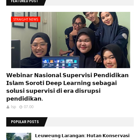
FEATURED POST
STRAIGHT NEWS
𝗪𝗲𝗯𝗶𝗻𝗮𝗿 𝗡𝗮𝘀𝗶𝗼𝗻𝗮𝗹 𝗦𝘂𝗽𝗲𝗿𝘃𝗶𝘀𝗶 𝗣𝗲𝗻𝗱𝗶𝗱𝗶𝗸𝗮𝗻
𝗜𝘀𝗹𝗮𝗺 𝗦𝗼𝗿𝗼𝘁𝗶 𝗗𝗲𝗲𝗽 𝗟𝗲𝗮𝗿𝗻𝗶𝗻𝗴 𝘀𝗲𝗯𝗮𝗴𝗮𝗶
𝘀𝗼𝗹𝘂𝘀𝗶 𝘀𝘂𝗽𝗲𝗿𝘃𝗶𝘀𝗶 𝗱𝗶 𝗲𝗿𝗮 𝗱𝗶𝘀𝗿𝘂𝗽𝘀𝗶
𝗽𝗲𝗻𝗱𝗶𝗱𝗶𝗸𝗮𝗻.
lsp
07.00
POPULAR POSTS
𝗟𝗲𝘂𝘄𝗲𝘂𝗻𝗴 𝗟𝗮𝗿𝗮𝗻𝗴𝗮𝗻: 𝗛𝘂𝘁𝗮𝗻 𝗞𝗼𝗻𝘀𝗲𝗿𝘃𝗮𝘀𝗶