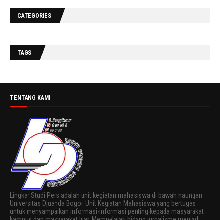
CATEGORIES
TAGS
TENTANG KAMI
Lingkar Studi Pers adalah unit kegiatan mahasiswa di bawah naungan
Universitas Djuanda Bogor. Unit Kegiatan Mahasiswa yang bertugas
untuk menyampaikan informasi-informasi penting kepada masyarakat
kampus dan masyarakat luar. Mempelajari bidang jurnalisme menjadi