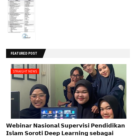
FEATURED POST
STRAIGHT NEWS
𝗪𝗲𝗯𝗶𝗻𝗮𝗿 𝗡𝗮𝘀𝗶𝗼𝗻𝗮𝗹 𝗦𝘂𝗽𝗲𝗿𝘃𝗶𝘀𝗶 𝗣𝗲𝗻𝗱𝗶𝗱𝗶𝗸𝗮𝗻
𝗜𝘀𝗹𝗮𝗺 𝗦𝗼𝗿𝗼𝘁𝗶 𝗗𝗲𝗲𝗽 𝗟𝗲𝗮𝗿𝗻𝗶𝗻𝗴 𝘀𝗲𝗯𝗮𝗴𝗮𝗶