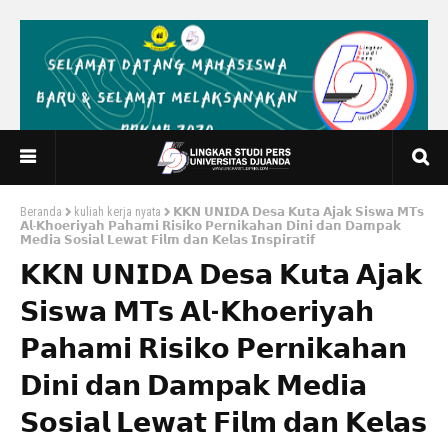
Beranda
kuliah kerja nyata
𝗞𝗞𝗡 𝗨𝗡𝗜𝗗𝗔 𝗗𝗲𝘀𝗮 𝗞𝘂𝘁𝗮 𝗔𝗷𝗮𝗸 𝗦𝗶𝘀𝘄𝗮 𝗠𝗧𝘀
𝗔𝗹-𝗞𝗵𝗼𝗲𝗿𝗶𝘆𝗮𝗵 𝗣𝗮𝗵𝗮𝗺𝗶 𝗥𝗶𝘀𝗶𝗸𝗼 𝗣𝗲𝗿𝗻𝗶𝗸𝗮𝗵𝗮𝗻 𝗗𝗶𝗻𝗶 𝗱𝗮𝗻 𝗗𝗮𝗺𝗽𝗮𝗸
𝗠𝗲𝗱𝗶𝗮 𝗦𝗼𝘀𝗶𝗮𝗹 𝗟𝗲𝘄𝗮𝘁 𝗙𝗶𝗹𝗺 𝗱𝗮𝗻 𝗞𝗲𝗹𝗮𝘀 𝗜𝗻𝘀𝗽𝗶𝗿𝗮𝘁𝗶𝗳
𝗞𝗞𝗡 𝗨𝗡𝗜𝗗𝗔 𝗗𝗲𝘀𝗮 𝗞𝘂𝘁𝗮 𝗔𝗷𝗮𝗸
𝗦𝗶𝘀𝘄𝗮 𝗠𝗧𝘀 𝗔𝗹-𝗞𝗵𝗼𝗲𝗿𝗶𝘆𝗮𝗵
𝗣𝗮𝗵𝗮𝗺𝗶 𝗥𝗶𝘀𝗶𝗸𝗼 𝗣𝗲𝗿𝗻𝗶𝗸𝗮𝗵𝗮𝗻
𝗗𝗶𝗻𝗶 𝗱𝗮𝗻 𝗗𝗮𝗺𝗽𝗮𝗸 𝗠𝗲𝗱𝗶𝗮
𝗦𝗼𝘀𝗶𝗮𝗹 𝗟𝗲𝘄𝗮𝘁 𝗙𝗶𝗹𝗺 𝗱𝗮𝗻 𝗞𝗲𝗹𝗮𝘀