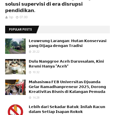
𝘀𝗼𝗹𝘂𝘀𝗶 𝘀𝘂𝗽𝗲𝗿𝘃𝗶𝘀𝗶 𝗱𝗶 𝗲𝗿𝗮 𝗱𝗶𝘀𝗿𝘂𝗽𝘀𝗶
𝗽𝗲𝗻𝗱𝗶𝗱𝗶𝗸𝗮𝗻.
lsp
07.00
POPULAR POSTS
𝗟𝗲𝘂𝘄𝗲𝘂𝗻𝗴 𝗟𝗮𝗿𝗮𝗻𝗴𝗮𝗻: 𝗛𝘂𝘁𝗮𝗻 𝗞𝗼𝗻𝘀𝗲𝗿𝘃𝗮𝘀𝗶
𝘆𝗮𝗻𝗴 𝗗𝗶𝗷𝗮𝗴𝗮 𝗱𝗲𝗻𝗴𝗮𝗻 𝗧𝗿𝗮𝗱𝗶𝘀𝗶
20.22
𝗗𝘂𝗹𝘂 𝗡𝗮𝗻𝗴𝗴𝗿𝗼𝗲 𝗔𝗰𝗲𝗵 𝗗𝗮𝗿𝘂𝘀𝘀𝗮𝗹𝗮𝗺, 𝗞𝗶𝗻𝗶
𝗥𝗲𝘀𝗺𝗶 𝗛𝗮𝗻𝘆𝗮 “𝗔𝗰𝗲𝗵”
10.32
𝗠𝗮𝗵𝗮𝘀𝗶𝘀𝘄𝗮 𝗙𝗘𝗕 𝗨𝗻𝗶𝘃𝗲𝗿𝘀𝗶𝘁𝗮𝘀 𝗗𝗷𝘂𝗮𝗻𝗱𝗮
𝗚𝗲𝗹𝗮𝗿 𝗥𝗮𝗺𝗮𝗱𝗵𝗮𝗻𝗽𝗿𝗲𝗻𝗲𝘂𝗿 𝟮𝟬𝟮𝟱, 𝗗𝗼𝗿𝗼𝗻𝗴
𝗞𝗿𝗲𝗮𝘁𝗶𝘃𝗶𝘁𝗮𝘀 𝗕𝗶𝘀𝗻𝗶𝘀 𝗱𝗶 𝗞𝗮𝗹𝗮𝗻𝗴𝗮𝗻 𝗣𝗲𝗺𝘂𝗱𝗮
16.28
𝗟𝗲𝗯𝗶𝗵 𝗱𝗮𝗿𝗶 𝗦𝗲𝗸𝗮𝗱𝗮𝗿 𝗕𝗮𝘁𝘂𝗸: 𝗜𝗻𝗶𝗹𝗮𝗵 𝗥𝗮𝗰𝘂𝗻
𝗱𝗮𝗹𝗮𝗺 𝗦𝗲𝘁𝗶𝗮𝗽 𝗜𝘀𝗮𝗽𝗮𝗻 𝗥𝗼𝗸𝗼𝗸