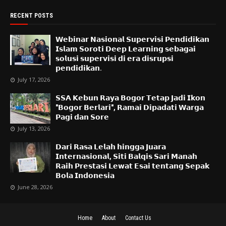
RECENT POSTS
𝗪𝗲𝗯𝗶𝗻𝗮𝗿 𝗡𝗮𝘀𝗶𝗼𝗻𝗮𝗹 𝗦𝘂𝗽𝗲𝗿𝘃𝗶𝘀𝗶 𝗣𝗲𝗻𝗱𝗶𝗱𝗶𝗸𝗮𝗻
𝗜𝘀𝗹𝗮𝗺 𝗦𝗼𝗿𝗼𝘁𝗶 𝗗𝗲𝗲𝗽 𝗟𝗲𝗮𝗿𝗻𝗶𝗻𝗴 𝘀𝗲𝗯𝗮𝗴𝗮𝗶
𝘀𝗼𝗹𝘂𝘀𝗶 𝘀𝘂𝗽𝗲𝗿𝘃𝗶𝘀𝗶 𝗱𝗶 𝗲𝗿𝗮 𝗱𝗶𝘀𝗿𝘂𝗽𝘀𝗶
𝗽𝗲𝗻𝗱𝗶𝗱𝗶𝗸𝗮𝗻.
July 17, 2026
𝗦𝗦𝗔 𝗞𝗲𝗯𝘂𝗻 𝗥𝗮𝘆𝗮 𝗕𝗼𝗴𝗼𝗿 𝗧𝗲𝘁𝗮𝗽 𝗝𝗮𝗱𝗶 𝗜𝗸𝗼𝗻
"𝗕𝗼𝗴𝗼𝗿 𝗕𝗲𝗿𝗹𝗮𝗿𝗶", 𝗥𝗮𝗺𝗮𝗶 𝗗𝗶𝗽𝗮𝗱𝗮𝘁𝗶 𝗪𝗮𝗿𝗴𝗮
𝗣𝗮𝗴𝗶 𝗱𝗮𝗻 𝗦𝗼𝗿𝗲
July 13, 2026
𝗗𝗮𝗿𝗶 𝗥𝗮𝘀𝗮 𝗟𝗲𝗹𝗮𝗵 𝗵𝗶𝗻𝗴𝗴𝗮 𝗝𝘂𝗮𝗿𝗮
𝗜𝗻𝘁𝗲𝗿𝗻𝗮𝘀𝗶𝗼𝗻𝗮𝗹, 𝗦𝗶𝘁𝗶 𝗕𝗮𝗹𝗾𝗶𝘀 𝗦𝗮𝗿𝗶 𝗠𝗮𝗻𝗮𝗵
𝗥𝗮𝗶𝗵 𝗣𝗿𝗲𝘀𝘁𝗮𝘀𝗶 𝗟𝗲𝘄𝗮𝘁 𝗘𝘀𝗮𝗶 𝘁𝗲𝗻𝘁𝗮𝗻𝗴 𝗦𝗲𝗽𝗮𝗸
𝗕𝗼𝗹𝗮 𝗜𝗻𝗱𝗼𝗻𝗲𝘀𝗶𝗮
June 28, 2026
Home
About
Contact Us