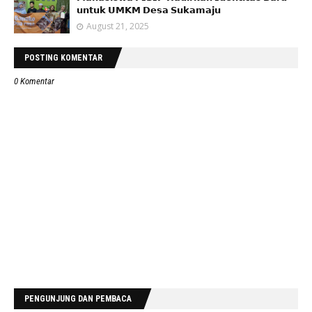
𝘂𝗻𝘁𝘂𝗸 𝗨𝗠𝗞𝗠 𝗗𝗲𝘀𝗮 𝗦𝘂𝗸𝗮𝗺𝗮𝗷𝘂
August 21, 2025
POSTING KOMENTAR
0 Komentar
PENGUNJUNG DAN PEMBACA