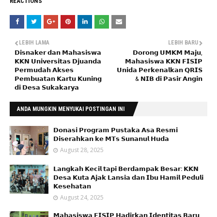
REACTIONS
LEBIH LAMA
LEBIH BARU
𝗗𝗶𝘀𝗻𝗮𝗸𝗲𝗿 𝗱𝗮𝗻 𝗠𝗮𝗵𝗮𝘀𝗶𝘀𝘄𝗮
𝗗𝗼𝗿𝗼𝗻𝗴 𝗨𝗠𝗞𝗠 𝗠𝗮𝗷𝘂,
𝗞𝗞𝗡 𝗨𝗻𝗶𝘃𝗲𝗿𝘀𝗶𝘁𝗮𝘀 𝗗𝗷𝘂𝗮𝗻𝗱𝗮
𝗠𝗮𝗵𝗮𝘀𝗶𝘀𝘄𝗮 𝗞𝗞𝗡 𝗙𝗜𝗦𝗜𝗣
𝗣𝗲𝗿𝗺𝘂𝗱𝗮𝗵 𝗔𝗸𝘀𝗲𝘀
𝗨𝗻𝗶𝗱𝗮 𝗣𝗲𝗿𝗸𝗲𝗻𝗮𝗹𝗸𝗮𝗻 𝗤𝗥𝗜𝗦
𝗣𝗲𝗺𝗯𝘂𝗮𝘁𝗮𝗻 𝗞𝗮𝗿𝘁𝘂 𝗞𝘂𝗻𝗶𝗻𝗴
& 𝗡𝗜𝗕 𝗱𝗶 𝗣𝗮𝘀𝗶𝗿 𝗔𝗻𝗴𝗶𝗻
𝗱𝗶 𝗗𝗲𝘀𝗮 𝗦𝘂𝗸𝗮𝗸𝗮𝗿𝘆𝗮
ANDA MUNGKIN MENYUKAI POSTINGAN INI
𝗗𝗼𝗻𝗮𝘀𝗶 𝗣𝗿𝗼𝗴𝗿𝗮𝗺 𝗣𝘂𝘀𝘁𝗮𝗸𝗮 𝗔𝘀𝗮 𝗥𝗲𝘀𝗺𝗶
𝗗𝗶𝘀𝗲𝗿𝗮𝗵𝗸𝗮𝗻 𝗸𝗲 𝗠𝗧𝘀 𝗦𝘂𝗻𝗮𝗻𝘂𝗹 𝗛𝘂𝗱𝗮
August 28, 2025
𝗟𝗮𝗻𝗴𝗸𝗮𝗵 𝗞𝗲𝗰𝗶𝗹 𝘁𝗮𝗽𝗶 𝗕𝗲𝗿𝗱𝗮𝗺𝗽𝗮𝗸 𝗕𝗲𝘀𝗮𝗿: 𝗞𝗞𝗡
𝗗𝗲𝘀𝗮 𝗞𝘂𝘁𝗮 𝗔𝗷𝗮𝗸 𝗟𝗮𝗻𝘀𝗶𝗮 𝗱𝗮𝗻 𝗜𝗯𝘂 𝗛𝗮𝗺𝗶𝗹 𝗣𝗲𝗱𝘂𝗹𝗶
𝗞𝗲𝘀𝗲𝗵𝗮𝘁𝗮𝗻
August 24, 2025
𝗠𝗮𝗵𝗮𝘀𝗶𝘀𝘄𝗮 𝗙𝗜𝗦𝗜𝗣 𝗛𝗮𝗱𝗶𝗿𝗸𝗮𝗻 𝗜𝗱𝗲𝗻𝘁𝗶𝘁𝗮𝘀 𝗕𝗮𝗿𝘂