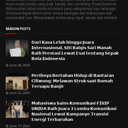
insan muda jurnalis yang baik, handal, dan seimbang. Portal berita ini
dikhususkan untuk media informasi yang cakupannya luas sehingga
informasi dapat dikonsumsi semua kalangan dari mahasiswa dan
masyarakat luas. Menyediakan berita yang cepat, akurat, dan menarik.
RANDOM POSTS
𝗗𝗮𝗿𝗶 𝗥𝗮𝘀𝗮 𝗟𝗲𝗹𝗮𝗵 𝗵𝗶𝗻𝗴𝗴𝗮 𝗝𝘂𝗮𝗿𝗮
𝗜𝗻𝘁𝗲𝗿𝗻𝗮𝘀𝗶𝗼𝗻𝗮𝗹, 𝗦𝗶𝘁𝗶 𝗕𝗮𝗹𝗾𝗶𝘀 𝗦𝗮𝗿𝗶 𝗠𝗮𝗻𝗮𝗵
𝗥𝗮𝗶𝗵 𝗣𝗿𝗲𝘀𝘁𝗮𝘀𝗶 𝗟𝗲𝘄𝗮𝘁 𝗘𝘀𝗮𝗶 𝘁𝗲𝗻𝘁𝗮𝗻𝗴 𝗦𝗲𝗽𝗮𝗸
𝗕𝗼𝗹𝗮 𝗜𝗻𝗱𝗼𝗻𝗲𝘀𝗶𝗮
June 28, 2026
𝗣𝗲𝗿𝗶𝗵𝗻𝘆𝗮 𝗕𝗲𝗿𝘁𝗮𝗵𝗮𝗻 𝗛𝗶𝗱𝘂𝗽 𝗱𝗶 𝗕𝗮𝗻𝘁𝗮𝗿𝗮𝗻
𝗖𝗶𝗹𝗶𝘄𝘂𝗻𝗴: 𝗠𝗲𝗹𝗮𝘄𝗮𝗻 𝗦𝘁𝗿𝗼𝗸 𝘀𝗮𝗮𝘁 𝗥𝘂𝗺𝗮𝗵
𝗧𝗲𝗿𝘀𝗮𝗽𝘂 𝗕𝗮𝗻𝗷𝗶𝗿
June 22, 2026
𝗠𝗮𝗵𝗮𝘀𝗶𝘀𝘄𝗮 𝗦𝗮𝗶𝗻𝘀 𝗞𝗼𝗺𝘂𝗻𝗶𝗸𝗮𝘀𝗶 𝗙𝗜𝗦𝗜𝗣
𝗨𝗡𝗜𝗗𝗔 𝗥𝗮𝗶𝗵 𝗝𝘂𝗮𝗿𝗮 𝟯 𝗟𝗼𝗺𝗯𝗮 𝗞𝗼𝗺𝘂𝗻𝗶𝗸𝗮𝘀𝗶
𝗡𝗮𝘀𝗶𝗼𝗻𝗮𝗹 𝗟𝗲𝘄𝗮𝘁 𝗞𝗮𝗺𝗽𝗮𝗻𝘆𝗲 𝗧𝗿𝗮𝗻𝘀𝗶𝘀𝗶
𝗘𝗻𝗲𝗿𝗴𝗶 𝗧𝗲𝗿𝗯𝗮𝗿𝘂𝗸𝗮𝗻
June 17, 2026