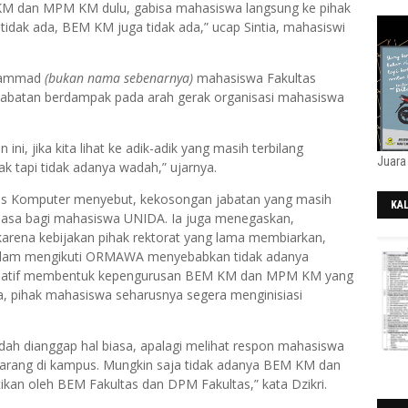
M KM dan MPM KM dulu, gabisa mahasiswa langsung ke pihak
idak ada, BEM KM juga tidak ada,” ucap Sintia, mahasiswi
uhammad
(bukan nama sebenarnya)
mahasiswa Fakultas
abatan berdampak pada arah gerak organisasi mahasiswa
i, jika kita lihat ke adik-adik yang masih terbilang
Juara
k tapi tidak adanya wadah,” ujarnya.
tas Komputer menyebut, kekosongan jabatan yang masih
KA
 biasa bagi mahasiswa UNIDA. Ia juga menegaskan,
202
arena kebijakan pihak rektorat yang lama membiarkan,
alam mengikuti ORMAWA menyebabkan tidak adanya
nisiatif membentuk kepengurusan BEM KM dan MPM KM yang
a, pihak mahasiswa seharusnya segera menginisiasi
 dianggap hal biasa, apalagi melihat respon mahasiswa
ekarang di kampus. Mungkin saja tidak adanya BEM KM dan
an oleh BEM Fakultas dan DPM Fakultas,” kata Dzikri.