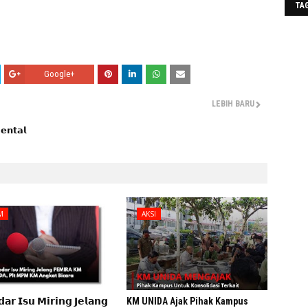
TA
Google+
LEBIH BARU
𝗲𝗻𝘁𝗮𝗹
M
AKSI
𝗮𝗿 𝗜𝘀𝘂 𝗠𝗶𝗿𝗶𝗻𝗴 𝗝𝗲𝗹𝗮𝗻𝗴
KM UNIDA Ajak Pihak Kampus