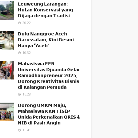
𝗟𝗲𝘂𝘄𝗲𝘂𝗻𝗴 𝗟𝗮𝗿𝗮𝗻𝗴𝗮𝗻:
𝗛𝘂𝘁𝗮𝗻 𝗞𝗼𝗻𝘀𝗲𝗿𝘃𝗮𝘀𝗶 𝘆𝗮𝗻𝗴
𝗗𝗶𝗷𝗮𝗴𝗮 𝗱𝗲𝗻𝗴𝗮𝗻 𝗧𝗿𝗮𝗱𝗶𝘀𝗶
20.22
𝗗𝘂𝗹𝘂 𝗡𝗮𝗻𝗴𝗴𝗿𝗼𝗲 𝗔𝗰𝗲𝗵
𝗗𝗮𝗿𝘂𝘀𝘀𝗮𝗹𝗮𝗺, 𝗞𝗶𝗻𝗶 𝗥𝗲𝘀𝗺𝗶
𝗛𝗮𝗻𝘆𝗮 “𝗔𝗰𝗲𝗵”
10.32
𝗠𝗮𝗵𝗮𝘀𝗶𝘀𝘄𝗮 𝗙𝗘𝗕
𝗨𝗻𝗶𝘃𝗲𝗿𝘀𝗶𝘁𝗮𝘀 𝗗𝗷𝘂𝗮𝗻𝗱𝗮 𝗚𝗲𝗹𝗮𝗿
𝗥𝗮𝗺𝗮𝗱𝗵𝗮𝗻𝗽𝗿𝗲𝗻𝗲𝘂𝗿 𝟮𝟬𝟮𝟱,
𝗗𝗼𝗿𝗼𝗻𝗴 𝗞𝗿𝗲𝗮𝘁𝗶𝘃𝗶𝘁𝗮𝘀 𝗕𝗶𝘀𝗻𝗶𝘀
𝗱𝗶 𝗞𝗮𝗹𝗮𝗻𝗴𝗮𝗻 𝗣𝗲𝗺𝘂𝗱𝗮
16.28
𝗗𝗼𝗿𝗼𝗻𝗴 𝗨𝗠𝗞𝗠 𝗠𝗮𝗷𝘂,
𝗠𝗮𝗵𝗮𝘀𝗶𝘀𝘄𝗮 𝗞𝗞𝗡 𝗙𝗜𝗦𝗜𝗣
𝗨𝗻𝗶𝗱𝗮 𝗣𝗲𝗿𝗸𝗲𝗻𝗮𝗹𝗸𝗮𝗻 𝗤𝗥𝗜𝗦 &
𝗡𝗜𝗕 𝗱𝗶 𝗣𝗮𝘀𝗶𝗿 𝗔𝗻𝗴𝗶𝗻
15.41