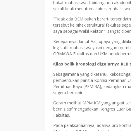
bakat mahasiswa di bidang non akademi
sekali tidak menutup aspirasi mahasiswa 
“Tidak ada BEM bukan berarti tersendatn
tersebut ke pihak struktural fakultas sep
saya sebagai Wakil Rektor 1 sangat diper
Kedepannya, lanjut Aal, upaya yang dil
legislatif mahasiswa yakni dengan membe
ORMAWA Fakultas dan UKM untuk bermus
Kilas balik kronologi digelarnya KL
Sebagaimana yang diketahui, kekosonga
pembentukan panitia Komisi Pemiliha
Pemilihan Raya (PEMIRA), sedangkan ma
segera berakhir.
Geram melihat MPM KM yang angkat tan
berinisiatif mengadakan Kongres Luar B
Fakultas.
Pada pelaksanaannya, adanya pro kontra