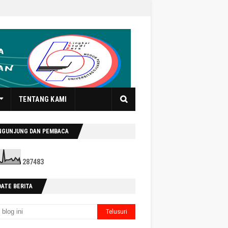
TENTANG KAMI
NGUNJUNG DAN PEMBACA
2
8
7
4
8
3
DATE BERITA