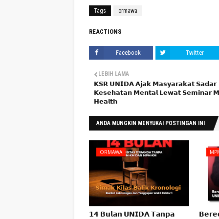
Tags
ormawa
REACTIONS
Facebook
Twitter
LEBIH LAMA
𝗞𝗦𝗥 𝗨𝗡𝗜𝗗𝗔 𝗔𝗷𝗮𝗸 𝗠𝗮𝘀𝘆𝗮𝗿𝗮𝗸𝗮𝘁 𝗦𝗮𝗱𝗮𝗿
𝗞𝗲𝘀𝗲𝗵𝗮𝘁𝗮𝗻 𝗠𝗲𝗻𝘁𝗮𝗹 𝗟𝗲𝘄𝗮𝘁 𝗦𝗲𝗺𝗶𝗻𝗮𝗿 𝗠
𝗛𝗲𝗮𝗹𝘁𝗵
ANDA MUNGKIN MENYUKAI POSTINGAN INI
ORMAWA
MP
𝟭𝟰 𝗕𝘂𝗹𝗮𝗻 𝗨𝗡𝗜𝗗𝗔 𝗧𝗮𝗻𝗽𝗮
𝗕𝗲𝗿𝗲