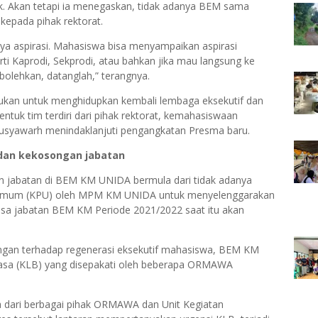
k. Akan tetapi ia menegaskan, tidak adanya BEM sama
kepada pihak rektorat.
ya aspirasi. Mahasiswa bisa menyampaikan aspirasi
erti Kaprodi, Sekprodi, atau bahkan jika mau langsung ke
bolehkan, datanglah,” terangnya.
akukan untuk menghidupkan kembali lembaga eksekutif dan
ntuk tim terdiri dari pihak rektorat, kemahasiswaan
yawarh menindaklanjuti pengangkatan Presma baru.
B dan kekosongan jabatan
n jabatan di BEM KM UNIDA bermula dari tidak adanya
n Umum (KPU) oleh MPM KM UNIDA untuk menyelenggarakan
sa jabatan BEM KM Periode 2021/2022 saat itu akan
gan terhadap regenerasi eksekutif mahasiswa, BEM KM
iasa (KLB) yang disepakati oleh beberapa ORMAWA
 dari berbagai pihak ORMAWA dan Unit Kegiatan