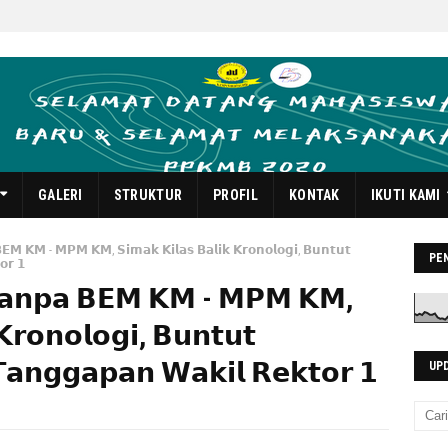
GALERI
STRUKTUR
PROFIL
KONTAK
IKUTI KAMI
𝗘𝗠 𝗞𝗠 - 𝗠𝗣𝗠 𝗞𝗠, 𝗦𝗶𝗺𝗮𝗸 𝗞𝗶𝗹𝗮𝘀 𝗕𝗮𝗹𝗶𝗸 𝗞𝗿𝗼𝗻𝗼𝗹𝗼𝗴𝗶, 𝗕𝘂𝗻𝘁𝘂𝘁
PE
𝗼𝗿 𝟭
𝗧𝗮𝗻𝗽𝗮 𝗕𝗘𝗠 𝗞𝗠 - 𝗠𝗣𝗠 𝗞𝗠,
𝗞𝗿𝗼𝗻𝗼𝗹𝗼𝗴𝗶, 𝗕𝘂𝗻𝘁𝘂𝘁
𝗮𝗻𝗴𝗴𝗮𝗽𝗮𝗻 𝗪𝗮𝗸𝗶𝗹 𝗥𝗲𝗸𝘁𝗼𝗿 𝟭
UP