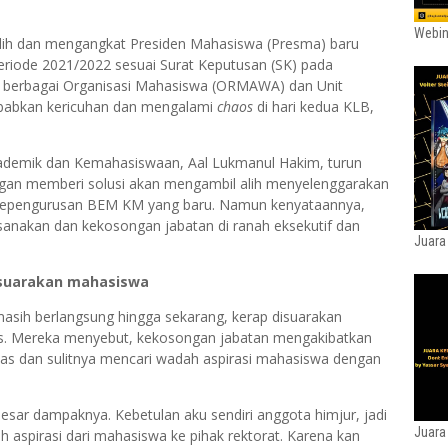
Webin
ilih dan mengangkat Presiden Mahasiswa (Presma) baru
riode 2021/2022 sesuai Surat Keputusan (SK) pada
ari berbagai Organisasi Mahasiswa (ORMAWA) dan Unit
babkan kericuhan dan mengalami
chaos
di hari kedua KLB,
 Akademik dan Kemahasiswaan, Aal Lukmanul Hakim, turun
gan memberi solusi akan mengambil alih menyelenggarakan
kepengurusan BEM KM yang baru. Namun kenyataannya,
ksanakan dan kekosongan jabatan di ranah eksekutif dan
Juara
isuarakan mahasiswa
sih berlangsung hingga sekarang, kerap disuarakan
s. Mereka menyebut, kekosongan jabatan mengakibatkan
as dan sulitnya mencari wadah aspirasi mahasiswa dengan
esar dampaknya. Kebetulan aku sendiri anggota himjur, jadi
Juara
h aspirasi dari mahasiswa ke pihak rektorat. Karena kan