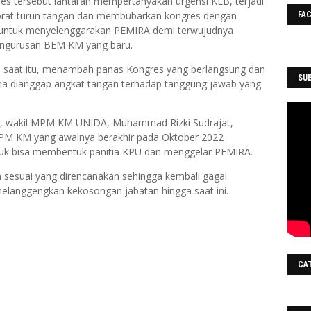
es tersebut lantaran mempertanyakan urgensi KLB, terjadi
orat turun tangan dan membubarkan kongres dengan
FA
 untuk menyelenggarakan PEMIRA demi terwujudnya
ngurusan BEM KM yang baru.
 saat itu, menambah panas Kongres yang berlangsung dan
SU
a dianggap angkat tangan terhadap tanggung jawab yang
LB, wakil MPM KM UNIDA, Muhammad Rizki Sudrajat,
PM KM yang awalnya berakhir pada Oktober 2022
tuk bisa membentuk panitia KPU dan menggelar PEMIRA.
sesuai yang direncanakan sehingga kembali gagal
anggengkan kekosongan jabatan hingga saat ini.
CA