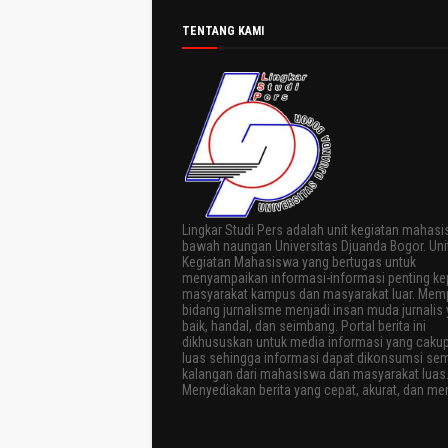
TENTANG KAMI
Lingkar Studi Pers adalah unit kegiatan mahasi
bawah naungan Universitas Djuanda Bogor. Uni
Kegiatan Mahasiswa yang bertugas untuk
menyampaikan informasi-informasi penting k
masyarakat kampus dan masyarakat luar. Memp
bidang jurnalisme menjadi insan muda jurnalis
baik, handal, dan seimbang. Portal berita ini
dikhususkan untuk media informasi yang caku
luas sehingga informasi dapat dikonsumsi se
kalangan dari mahasiswa dan masyarakat luas
Menyediakan berita yang cepat, akurat, dan men