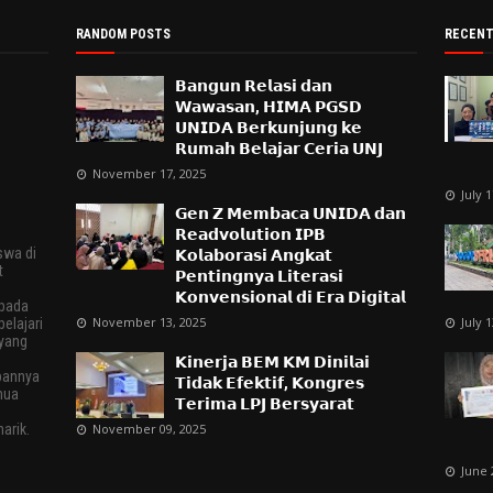
RANDOM POSTS
RECENT
𝗕𝗮𝗻𝗴𝘂𝗻 𝗥𝗲𝗹𝗮𝘀𝗶 𝗱𝗮𝗻
𝗪𝗮𝘄𝗮𝘀𝗮𝗻, 𝗛𝗜𝗠𝗔 𝗣𝗚𝗦𝗗
𝗨𝗡𝗜𝗗𝗔 𝗕𝗲𝗿𝗸𝘂𝗻𝗷𝘂𝗻𝗴 𝗸𝗲
𝗥𝘂𝗺𝗮𝗵 𝗕𝗲𝗹𝗮𝗷𝗮𝗿 𝗖𝗲𝗿𝗶𝗮 𝗨𝗡𝗝
November 17, 2025
July 
𝗚𝗲𝗻 𝗭 𝗠𝗲𝗺𝗯𝗮𝗰𝗮 𝗨𝗡𝗜𝗗𝗔 𝗱𝗮𝗻
𝗥𝗲𝗮𝗱𝘃𝗼𝗹𝘂𝘁𝗶𝗼𝗻 𝗜𝗣𝗕
swa di
𝗞𝗼𝗹𝗮𝗯𝗼𝗿𝗮𝘀𝗶 𝗔𝗻𝗴𝗸𝗮𝘁
t
𝗣𝗲𝗻𝘁𝗶𝗻𝗴𝗻𝘆𝗮 𝗟𝗶𝘁𝗲𝗿𝗮𝘀𝗶
𝗞𝗼𝗻𝘃𝗲𝗻𝘀𝗶𝗼𝗻𝗮𝗹 𝗱𝗶 𝗘𝗿𝗮 𝗗𝗶𝗴𝗶𝘁𝗮𝗹
epada
November 13, 2025
July 
elajari
 yang
𝗞𝗶𝗻𝗲𝗿𝗷𝗮 𝗕𝗘𝗠 𝗞𝗠 𝗗𝗶𝗻𝗶𝗹𝗮𝗶
pannya
𝗧𝗶𝗱𝗮𝗸 𝗘𝗳𝗲𝗸𝘁𝗶𝗳, 𝗞𝗼𝗻𝗴𝗿𝗲𝘀
mua
𝗧𝗲𝗿𝗶𝗺𝗮 𝗟𝗣𝗝 𝗕𝗲𝗿𝘀𝘆𝗮𝗿𝗮𝘁
.
arik.
November 09, 2025
June 