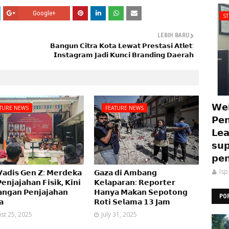
Google+
S
LEBIH BARU
𝗕𝗮𝗻𝗴𝘂𝗻 𝗖𝗶𝘁𝗿𝗮 𝗞𝗼𝘁𝗮 𝗟𝗲𝘄𝗮𝘁 𝗣𝗿𝗲𝘀𝘁𝗮𝘀𝗶 𝗔𝘁𝗹𝗲𝘁:
𝗜𝗻𝘀𝘁𝗮𝗴𝗿𝗮𝗺 𝗝𝗮𝗱𝗶 𝗞𝘂𝗻𝗰𝗶 𝗕𝗿𝗮𝗻𝗱𝗶𝗻𝗴 𝗗𝗮𝗲𝗿𝗮𝗵
𝗪𝗲𝗯
TURE NEWS
FEATURE NEWS
𝗣𝗲𝗻
𝗟𝗲𝗮
𝘀𝘂𝗽
𝗽𝗲𝗻
lsp
𝗮𝗱𝗶𝘀 𝗚𝗲𝗻 𝗭: 𝗠𝗲𝗿𝗱𝗲𝗸𝗮
𝗚𝗮𝘇𝗮 𝗱𝗶 𝗔𝗺𝗯𝗮𝗻𝗴
𝗲𝗻𝗷𝗮𝗷𝗮𝗵𝗮𝗻 𝗙𝗶𝘀𝗶𝗸, 𝗞𝗶𝗻𝗶
𝗞𝗲𝗹𝗮𝗽𝗮𝗿𝗮𝗻: 𝗥𝗲𝗽𝗼𝗿𝘁𝗲𝗿
𝗻𝗴𝗮𝗻 𝗣𝗲𝗻𝗷𝗮𝗷𝗮𝗵𝗮𝗻
𝗛𝗮𝗻𝘆𝗮 𝗠𝗮𝗸𝗮𝗻 𝗦𝗲𝗽𝗼𝘁𝗼𝗻𝗴
PO
𝗮
𝗥𝗼𝘁𝗶 𝗦𝗲𝗹𝗮𝗺𝗮 𝟭𝟯 𝗝𝗮𝗺
st 25, 2025
July 31, 2025