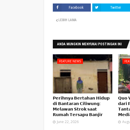
Facebook
Twitter
LEBIH LAMA
ANDA MUNGKIN MENYUKAI POSTINGAN INI
FEATURE NEWS
FEA
𝗣𝗲𝗿𝗶𝗵𝗻𝘆𝗮 𝗕𝗲𝗿𝘁𝗮𝗵𝗮𝗻 𝗛𝗶𝗱𝘂𝗽
𝗤𝘂𝗼 
𝗱𝗶 𝗕𝗮𝗻𝘁𝗮𝗿𝗮𝗻 𝗖𝗶𝗹𝗶𝘄𝘂𝗻𝗴:
𝗱𝗮𝗿𝗶 
𝗠𝗲𝗹𝗮𝘄𝗮𝗻 𝗦𝘁𝗿𝗼𝗸 𝘀𝗮𝗮𝘁
𝗧𝗮𝗻𝘁
𝗥𝘂𝗺𝗮𝗵 𝗧𝗲𝗿𝘀𝗮𝗽𝘂 𝗕𝗮𝗻𝗷𝗶𝗿
𝗠𝗲𝗱𝗶
June 22, 2026
Augu