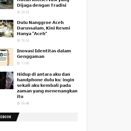
𝗗𝗶𝗷𝗮𝗴𝗮 𝗱𝗲𝗻𝗴𝗮𝗻 𝗧𝗿𝗮𝗱𝗶𝘀𝗶
20.22
𝗗𝘂𝗹𝘂 𝗡𝗮𝗻𝗴𝗴𝗿𝗼𝗲 𝗔𝗰𝗲𝗵
𝗗𝗮𝗿𝘂𝘀𝘀𝗮𝗹𝗮𝗺, 𝗞𝗶𝗻𝗶 𝗥𝗲𝘀𝗺𝗶
𝗛𝗮𝗻𝘆𝗮 “𝗔𝗰𝗲𝗵”
10.32
𝗜𝗻𝗼𝘃𝗮𝘀𝗶 𝗜𝗱𝗲𝗻𝘁𝗶𝘁𝗮𝘀 𝗱𝗮𝗹𝗮𝗺
𝗚𝗲𝗻𝗴𝗴𝗮𝗺𝗮𝗻
17.00
𝗛𝗶𝗱𝘂𝗽 𝗱𝗶 𝗮𝗻𝘁𝗮𝗿𝗮 𝗮𝗸𝘂 𝗱𝗮𝗻
𝗵𝗮𝗻𝗱𝗽𝗵𝗼𝗻𝗲 𝗱𝘂𝗹𝘂 𝗸𝘂: 𝗶𝗻𝗴𝗶𝗻
𝘀𝗲𝗸𝗮𝗹𝗶 𝗮𝗸𝘂 𝗸𝗲𝗺𝗯𝗮𝗹𝗶 𝗽𝗮𝗱𝗮
𝘇𝗮𝗺𝗮𝗻 𝘆𝗮𝗻𝗴 𝗺𝗲𝗻𝗲𝗻𝗮𝗻𝗴𝗸𝗮𝗻
𝗶𝘁𝘂
06.48
CEBOOK