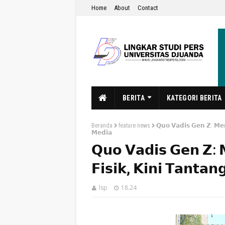
Home
About
Contact
BERITA
KATEGORI BERITA
Beranda
feature news
𝗤𝘂𝗼 𝗩𝗮𝗱𝗶𝘀 𝗚𝗲𝗻 𝗭: 𝗠𝗲𝗿
𝗠𝗲𝗱𝗶𝗮
𝗤𝘂𝗼 𝗩𝗮𝗱𝗶𝘀 𝗚𝗲𝗻 𝗭: 𝗠
𝗙𝗶𝘀𝗶𝗸, 𝗞𝗶𝗻𝗶 𝗧𝗮𝗻𝘁𝗮
lsp
18.24