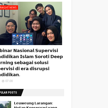
TRAIGHT NEWS
𝗶𝗻𝗮𝗿 𝗡𝗮𝘀𝗶𝗼𝗻𝗮𝗹 𝗦𝘂𝗽𝗲𝗿𝘃𝗶𝘀𝗶
𝗱𝗶𝗱𝗶𝗸𝗮𝗻 𝗜𝘀𝗹𝗮𝗺 𝗦𝗼𝗿𝗼𝘁𝗶 𝗗𝗲𝗲𝗽
𝗿𝗻𝗶𝗻𝗴 𝘀𝗲𝗯𝗮𝗴𝗮𝗶 𝘀𝗼𝗹𝘂𝘀𝗶
𝗲𝗿𝘃𝗶𝘀𝗶 𝗱𝗶 𝗲𝗿𝗮 𝗱𝗶𝘀𝗿𝘂𝗽𝘀𝗶
𝗱𝗶𝗱𝗶𝗸𝗮𝗻.
07.00
PULAR POSTS
𝗟𝗲𝘂𝘄𝗲𝘂𝗻𝗴 𝗟𝗮𝗿𝗮𝗻𝗴𝗮𝗻:
𝗛𝘂𝘁𝗮𝗻 𝗞𝗼𝗻𝘀𝗲𝗿𝘃𝗮𝘀𝗶 𝘆𝗮𝗻𝗴