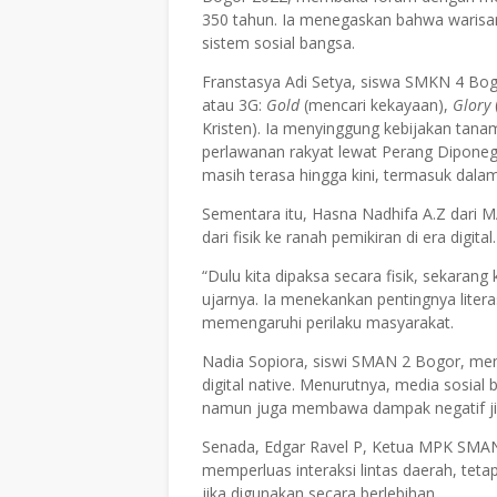
350 tahun. Ia menegaskan bahwa warisan
sistem sosial bangsa.
Franstasya Adi Setya, siswa SMKN 4 Bo
atau 3G:
Gold
(mencari kekayaan),
Glory
Kristen). Ia menyinggung kebijakan tan
perlawanan rakyat lewat Perang Diponeg
masih terasa hingga kini, termasuk dalam 
Sementara itu, Hasna Nadhifa A.Z dari 
dari fisik ke ranah pemikiran di era digital
“Dulu kita dipaksa secara fisik, sekarang
ujarnya. Ia menekankan pentingnya liter
memengaruhi perilaku masyarakat.
Nadia Sopiora, siswi SMAN 2 Bogor, meni
digital native. Menurutnya, media sosial
namun juga membawa dampak negatif jika 
Senada, Edgar Ravel P, Ketua MPK SMAN
memperluas interaksi lintas daerah, teta
jika digunakan secara berlebihan.