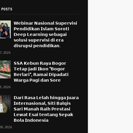
 POSTS
𝗪𝗲𝗯𝗶𝗻𝗮𝗿 𝗡𝗮𝘀𝗶𝗼𝗻𝗮𝗹 𝗦𝘂𝗽𝗲𝗿𝘃𝗶𝘀𝗶
𝗣𝗲𝗻𝗱𝗶𝗱𝗶𝗸𝗮𝗻 𝗜𝘀𝗹𝗮𝗺 𝗦𝗼𝗿𝗼𝘁𝗶
𝗗𝗲𝗲𝗽 𝗟𝗲𝗮𝗿𝗻𝗶𝗻𝗴 𝘀𝗲𝗯𝗮𝗴𝗮𝗶
𝘀𝗼𝗹𝘂𝘀𝗶 𝘀𝘂𝗽𝗲𝗿𝘃𝗶𝘀𝗶 𝗱𝗶 𝗲𝗿𝗮
𝗱𝗶𝘀𝗿𝘂𝗽𝘀𝗶 𝗽𝗲𝗻𝗱𝗶𝗱𝗶𝗸𝗮𝗻.
17, 2026
𝗦𝗦𝗔 𝗞𝗲𝗯𝘂𝗻 𝗥𝗮𝘆𝗮 𝗕𝗼𝗴𝗼𝗿
𝗧𝗲𝘁𝗮𝗽 𝗝𝗮𝗱𝗶 𝗜𝗸𝗼𝗻 "𝗕𝗼𝗴𝗼𝗿
𝗕𝗲𝗿𝗹𝗮𝗿𝗶", 𝗥𝗮𝗺𝗮𝗶 𝗗𝗶𝗽𝗮𝗱𝗮𝘁𝗶
𝗪𝗮𝗿𝗴𝗮 𝗣𝗮𝗴𝗶 𝗱𝗮𝗻 𝗦𝗼𝗿𝗲
13, 2026
𝗗𝗮𝗿𝗶 𝗥𝗮𝘀𝗮 𝗟𝗲𝗹𝗮𝗵 𝗵𝗶𝗻𝗴𝗴𝗮 𝗝𝘂𝗮𝗿𝗮
𝗜𝗻𝘁𝗲𝗿𝗻𝗮𝘀𝗶𝗼𝗻𝗮𝗹, 𝗦𝗶𝘁𝗶 𝗕𝗮𝗹𝗾𝗶𝘀
𝗦𝗮𝗿𝗶 𝗠𝗮𝗻𝗮𝗵 𝗥𝗮𝗶𝗵 𝗣𝗿𝗲𝘀𝘁𝗮𝘀𝗶
𝗟𝗲𝘄𝗮𝘁 𝗘𝘀𝗮𝗶 𝘁𝗲𝗻𝘁𝗮𝗻𝗴 𝗦𝗲𝗽𝗮𝗸
𝗕𝗼𝗹𝗮 𝗜𝗻𝗱𝗼𝗻𝗲𝘀𝗶𝗮
28, 2026