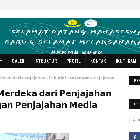
GALERI
STRUKTUR
PROFIL
KONTAK
IKUTI KAMI
𝗲𝗸𝗮 𝗱𝗮𝗿𝗶 𝗣𝗲𝗻𝗷𝗮𝗷𝗮𝗵𝗮𝗻 𝗙𝗶𝘀𝗶𝗸, 𝗞𝗶𝗻𝗶 𝗧𝗮𝗻𝘁𝗮𝗻𝗴𝗮𝗻 𝗣𝗲𝗻𝗷𝗮𝗷𝗮𝗵𝗮𝗻
PE
𝗲𝗿𝗱𝗲𝗸𝗮 𝗱𝗮𝗿𝗶 𝗣𝗲𝗻𝗷𝗮𝗷𝗮𝗵𝗮𝗻
𝗴𝗮𝗻 𝗣𝗲𝗻𝗷𝗮𝗷𝗮𝗵𝗮𝗻 𝗠𝗲𝗱𝗶𝗮
UP