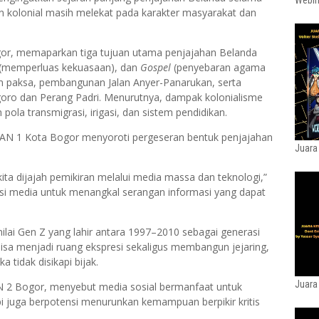
Webin
 kolonial masih melekat pada karakter masyarakat dan
gor, memaparkan tiga tujuan utama penjajahan Belanda
(memperluas kekuasaan), dan
Gospel
(penyebaran agama
am paksa, pembangunan Jalan Anyer-Panarukan, serta
oro dan Perang Padri. Menurutnya, dampak kolonialisme
pola transmigrasi, irigasi, dan sistem pendidikan.
MAN 1 Kota Bogor menyoroti pergeseran bentuk penjajahan
Juara
.
 kita dijajah pemikiran melalui media massa dan teknologi,”
asi media untuk menangkal serangan informasi yang dapat
lai Gen Z yang lahir antara 1997–2010 sebagai generasi
 bisa menjadi ruang ekspresi sekaligus membangun jejaring,
tidak disikapi bijak.
Juara
 2 Bogor, menyebut media sosial bermanfaat untuk
pi juga berpotensi menurunkan kemampuan berpikir kritis