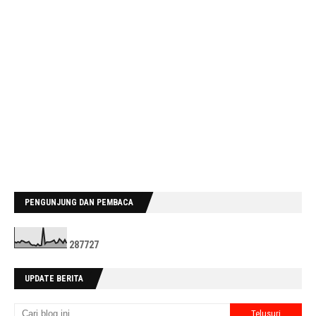
PENGUNJUNG DAN PEMBACA
2
8
7
7
2
7
UPDATE BERITA