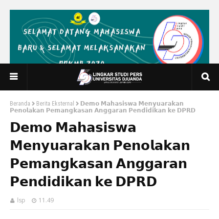
Beranda
Berita Eksternal
𝗗𝗲𝗺𝗼 𝗠𝗮𝗵𝗮𝘀𝗶𝘀𝘄𝗮 𝗠𝗲𝗻𝘆𝘂𝗮𝗿𝗮𝗸𝗮𝗻
𝗣𝗲𝗻𝗼𝗹𝗮𝗸𝗮𝗻 𝗣𝗲𝗺𝗮𝗻𝗴𝗸𝗮𝘀𝗮𝗻 𝗔𝗻𝗴𝗴𝗮𝗿𝗮𝗻 𝗣𝗲𝗻𝗱𝗶𝗱𝗶𝗸𝗮𝗻 𝗸𝗲 𝗗𝗣𝗥𝗗
𝗗𝗲𝗺𝗼 𝗠𝗮𝗵𝗮𝘀𝗶𝘀𝘄𝗮
𝗠𝗲𝗻𝘆𝘂𝗮𝗿𝗮𝗸𝗮𝗻 𝗣𝗲𝗻𝗼𝗹𝗮𝗸𝗮𝗻
𝗣𝗲𝗺𝗮𝗻𝗴𝗸𝗮𝘀𝗮𝗻 𝗔𝗻𝗴𝗴𝗮𝗿𝗮𝗻
𝗣𝗲𝗻𝗱𝗶𝗱𝗶𝗸𝗮𝗻 𝗸𝗲 𝗗𝗣𝗥𝗗
lsp
11.49