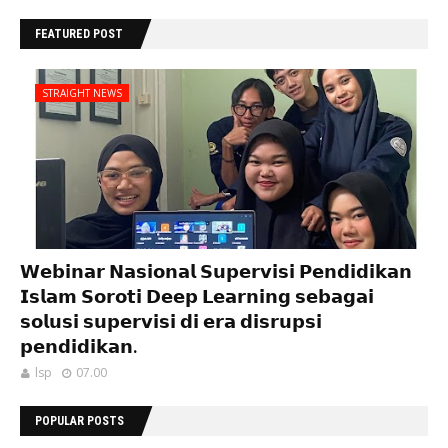
FEATURED POST
STRAIGHT NEWS
𝗪𝗲𝗯𝗶𝗻𝗮𝗿 𝗡𝗮𝘀𝗶𝗼𝗻𝗮𝗹 𝗦𝘂𝗽𝗲𝗿𝘃𝗶𝘀𝗶 𝗣𝗲𝗻𝗱𝗶𝗱𝗶𝗸𝗮𝗻
𝗜𝘀𝗹𝗮𝗺 𝗦𝗼𝗿𝗼𝘁𝗶 𝗗𝗲𝗲𝗽 𝗟𝗲𝗮𝗿𝗻𝗶𝗻𝗴 𝘀𝗲𝗯𝗮𝗴𝗮𝗶
𝘀𝗼𝗹𝘂𝘀𝗶 𝘀𝘂𝗽𝗲𝗿𝘃𝗶𝘀𝗶 𝗱𝗶 𝗲𝗿𝗮 𝗱𝗶𝘀𝗿𝘂𝗽𝘀𝗶
𝗽𝗲𝗻𝗱𝗶𝗱𝗶𝗸𝗮𝗻.
lsp
07.00
POPULAR POSTS