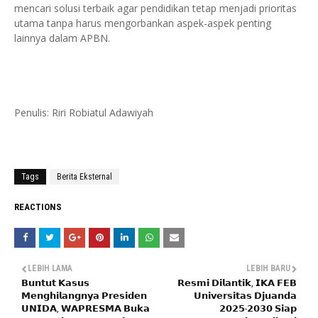
mencari solusi terbaik agar pendidikan tetap menjadi prioritas
utama tanpa harus mengorbankan aspek-aspek penting
lainnya dalam APBN.
Penulis: Riri Robiatul Adawiyah
Tags
Berita Eksternal
REACTIONS
LEBIH LAMA
LEBIH BARU
𝗕𝘂𝗻𝘁𝘂𝘁 𝗞𝗮𝘀𝘂𝘀
𝗥𝗲𝘀𝗺𝗶 𝗗𝗶𝗹𝗮𝗻𝘁𝗶𝗸, 𝗜𝗞𝗔 𝗙𝗘𝗕
𝗠𝗲𝗻𝗴𝗵𝗶𝗹𝗮𝗻𝗴𝗻𝘆𝗮 𝗣𝗿𝗲𝘀𝗶𝗱𝗲𝗻
𝗨𝗻𝗶𝘃𝗲𝗿𝘀𝗶𝘁𝗮𝘀 𝗗𝗷𝘂𝗮𝗻𝗱𝗮
𝗨𝗡𝗜𝗗𝗔, 𝗪𝗔𝗣𝗥𝗘𝗦𝗠𝗔 𝗕𝘂𝗸𝗮
𝟮𝟬𝟮𝟱-𝟮𝟬𝟯𝟬 𝗦𝗶𝗮𝗽