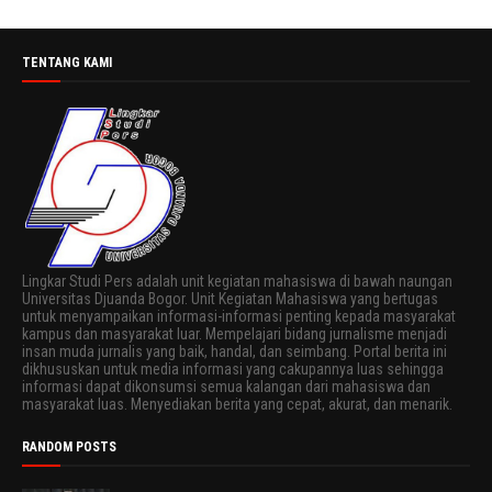
TENTANG KAMI
Lingkar Studi Pers adalah unit kegiatan mahasiswa di bawah naungan
Universitas Djuanda Bogor. Unit Kegiatan Mahasiswa yang bertugas
untuk menyampaikan informasi-informasi penting kepada masyarakat
kampus dan masyarakat luar. Mempelajari bidang jurnalisme menjadi
insan muda jurnalis yang baik, handal, dan seimbang. Portal berita ini
dikhususkan untuk media informasi yang cakupannya luas sehingga
informasi dapat dikonsumsi semua kalangan dari mahasiswa dan
masyarakat luas. Menyediakan berita yang cepat, akurat, dan menarik.
RANDOM POSTS