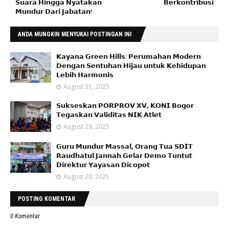
𝗦𝘂𝗮𝗿𝗮 𝗛𝗶𝗻𝗴𝗴𝗮 𝗡𝘆𝗮𝘁𝗮𝗸𝗮𝗻
𝗕𝗲𝗿𝗸𝗼𝗻𝘁𝗿𝗶𝗯𝘂𝘀𝗶
𝗠𝘂𝗻𝗱𝘂𝗿 𝗗𝗮𝗿𝗶 𝗝𝗮𝗯𝗮𝘁𝗮𝗻!
ANDA MUNGKIN MENYUKAI POSTINGAN INI
𝗞𝗮𝘆𝗮𝗻𝗮 𝗚𝗿𝗲𝗲𝗻 𝗛𝗶𝗹𝗹𝘀: 𝗣𝗲𝗿𝘂𝗺𝗮𝗵𝗮𝗻 𝗠𝗼𝗱𝗲𝗿𝗻
𝗗𝗲𝗻𝗴𝗮𝗻 𝗦𝗲𝗻𝘁𝘂𝗵𝗮𝗻 𝗛𝗶𝗷𝗮𝘂 𝘂𝗻𝘁𝘂𝗸 𝗞𝗲𝗵𝗶𝗱𝘂𝗽𝗮𝗻
𝗟𝗲𝗯𝗶𝗵 𝗛𝗮𝗿𝗺𝗼𝗻𝗶𝘀
August 31, 2025
𝗦𝘂𝗸𝘀𝗲𝘀𝗸𝗮𝗻 𝗣𝗢𝗥𝗣𝗥𝗢𝗩 𝗫𝗩, 𝗞𝗢𝗡𝗜 𝗕𝗼𝗴𝗼𝗿
𝗧𝗲𝗴𝗮𝘀𝗸𝗮𝗻 𝗩𝗮𝗹𝗶𝗱𝗶𝘁𝗮𝘀 𝗡𝗜𝗞 𝗔𝘁𝗹𝗲𝘁
August 29, 2025
𝗚𝘂𝗿𝘂 𝗠𝘂𝗻𝗱𝘂𝗿 𝗠𝗮𝘀𝘀𝗮𝗹, 𝗢𝗿𝗮𝗻𝗴 𝗧𝘂𝗮 𝗦𝗗𝗜𝗧
𝗥𝗮𝘂𝗱𝗵𝗮𝘁𝘂𝗹 𝗝𝗮𝗻𝗻𝗮𝗵 𝗚𝗲𝗹𝗮𝗿 𝗗𝗲𝗺𝗼 𝗧𝘂𝗻𝘁𝘂𝘁
𝗗𝗶𝗿𝗲𝗸𝘁𝘂𝗿 𝗬𝗮𝘆𝗮𝘀𝗮𝗻 𝗗𝗶𝗰𝗼𝗽𝗼𝘁
August 20, 2025
POSTING KOMENTAR
0 Komentar