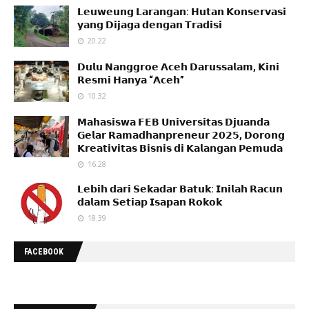
𝗟𝗲𝘂𝘄𝗲𝘂𝗻𝗴 𝗟𝗮𝗿𝗮𝗻𝗴𝗮𝗻: 𝗛𝘂𝘁𝗮𝗻 𝗞𝗼𝗻𝘀𝗲𝗿𝘃𝗮𝘀𝗶
𝘆𝗮𝗻𝗴 𝗗𝗶𝗷𝗮𝗴𝗮 𝗱𝗲𝗻𝗴𝗮𝗻 𝗧𝗿𝗮𝗱𝗶𝘀𝗶
20.22
𝗗𝘂𝗹𝘂 𝗡𝗮𝗻𝗴𝗴𝗿𝗼𝗲 𝗔𝗰𝗲𝗵 𝗗𝗮𝗿𝘂𝘀𝘀𝗮𝗹𝗮𝗺, 𝗞𝗶𝗻𝗶
𝗥𝗲𝘀𝗺𝗶 𝗛𝗮𝗻𝘆𝗮 “𝗔𝗰𝗲𝗵”
10.32
𝗠𝗮𝗵𝗮𝘀𝗶𝘀𝘄𝗮 𝗙𝗘𝗕 𝗨𝗻𝗶𝘃𝗲𝗿𝘀𝗶𝘁𝗮𝘀 𝗗𝗷𝘂𝗮𝗻𝗱𝗮
𝗚𝗲𝗹𝗮𝗿 𝗥𝗮𝗺𝗮𝗱𝗵𝗮𝗻𝗽𝗿𝗲𝗻𝗲𝘂𝗿 𝟮𝟬𝟮𝟱, 𝗗𝗼𝗿𝗼𝗻𝗴
𝗞𝗿𝗲𝗮𝘁𝗶𝘃𝗶𝘁𝗮𝘀 𝗕𝗶𝘀𝗻𝗶𝘀 𝗱𝗶 𝗞𝗮𝗹𝗮𝗻𝗴𝗮𝗻 𝗣𝗲𝗺𝘂𝗱𝗮
16.28
𝗟𝗲𝗯𝗶𝗵 𝗱𝗮𝗿𝗶 𝗦𝗲𝗸𝗮𝗱𝗮𝗿 𝗕𝗮𝘁𝘂𝗸: 𝗜𝗻𝗶𝗹𝗮𝗵 𝗥𝗮𝗰𝘂𝗻
𝗱𝗮𝗹𝗮𝗺 𝗦𝗲𝘁𝗶𝗮𝗽 𝗜𝘀𝗮𝗽𝗮𝗻 𝗥𝗼𝗸𝗼𝗸
18.39
FACEBOOK