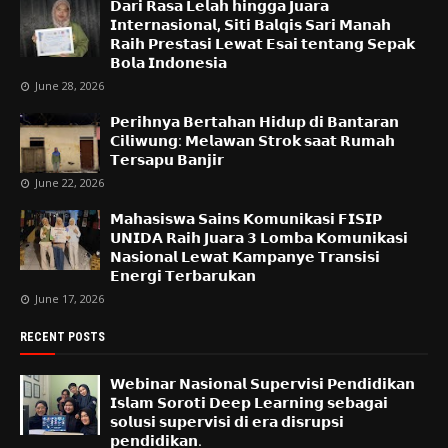
𝗗𝗮𝗿𝗶 𝗥𝗮𝘀𝗮 𝗟𝗲𝗹𝗮𝗵 𝗵𝗶𝗻𝗴𝗴𝗮 𝗝𝘂𝗮𝗿𝗮
𝗜𝗻𝘁𝗲𝗿𝗻𝗮𝘀𝗶𝗼𝗻𝗮𝗹, 𝗦𝗶𝘁𝗶 𝗕𝗮𝗹𝗾𝗶𝘀 𝗦𝗮𝗿𝗶 𝗠𝗮𝗻𝗮𝗵
𝗥𝗮𝗶𝗵 𝗣𝗿𝗲𝘀𝘁𝗮𝘀𝗶 𝗟𝗲𝘄𝗮𝘁 𝗘𝘀𝗮𝗶 𝘁𝗲𝗻𝘁𝗮𝗻𝗴 𝗦𝗲𝗽𝗮𝗸
𝗕𝗼𝗹𝗮 𝗜𝗻𝗱𝗼𝗻𝗲𝘀𝗶𝗮
June 28, 2026
𝗣𝗲𝗿𝗶𝗵𝗻𝘆𝗮 𝗕𝗲𝗿𝘁𝗮𝗵𝗮𝗻 𝗛𝗶𝗱𝘂𝗽 𝗱𝗶 𝗕𝗮𝗻𝘁𝗮𝗿𝗮𝗻
𝗖𝗶𝗹𝗶𝘄𝘂𝗻𝗴: 𝗠𝗲𝗹𝗮𝘄𝗮𝗻 𝗦𝘁𝗿𝗼𝗸 𝘀𝗮𝗮𝘁 𝗥𝘂𝗺𝗮𝗵
𝗧𝗲𝗿𝘀𝗮𝗽𝘂 𝗕𝗮𝗻𝗷𝗶𝗿
June 22, 2026
𝗠𝗮𝗵𝗮𝘀𝗶𝘀𝘄𝗮 𝗦𝗮𝗶𝗻𝘀 𝗞𝗼𝗺𝘂𝗻𝗶𝗸𝗮𝘀𝗶 𝗙𝗜𝗦𝗜𝗣
𝗨𝗡𝗜𝗗𝗔 𝗥𝗮𝗶𝗵 𝗝𝘂𝗮𝗿𝗮 𝟯 𝗟𝗼𝗺𝗯𝗮 𝗞𝗼𝗺𝘂𝗻𝗶𝗸𝗮𝘀𝗶
𝗡𝗮𝘀𝗶𝗼𝗻𝗮𝗹 𝗟𝗲𝘄𝗮𝘁 𝗞𝗮𝗺𝗽𝗮𝗻𝘆𝗲 𝗧𝗿𝗮𝗻𝘀𝗶𝘀𝗶
𝗘𝗻𝗲𝗿𝗴𝗶 𝗧𝗲𝗿𝗯𝗮𝗿𝘂𝗸𝗮𝗻
June 17, 2026
RECENT POSTS
𝗪𝗲𝗯𝗶𝗻𝗮𝗿 𝗡𝗮𝘀𝗶𝗼𝗻𝗮𝗹 𝗦𝘂𝗽𝗲𝗿𝘃𝗶𝘀𝗶 𝗣𝗲𝗻𝗱𝗶𝗱𝗶𝗸𝗮𝗻
𝗜𝘀𝗹𝗮𝗺 𝗦𝗼𝗿𝗼𝘁𝗶 𝗗𝗲𝗲𝗽 𝗟𝗲𝗮𝗿𝗻𝗶𝗻𝗴 𝘀𝗲𝗯𝗮𝗴𝗮𝗶
𝘀𝗼𝗹𝘂𝘀𝗶 𝘀𝘂𝗽𝗲𝗿𝘃𝗶𝘀𝗶 𝗱𝗶 𝗲𝗿𝗮 𝗱𝗶𝘀𝗿𝘂𝗽𝘀𝗶
𝗽𝗲𝗻𝗱𝗶𝗱𝗶𝗸𝗮𝗻.