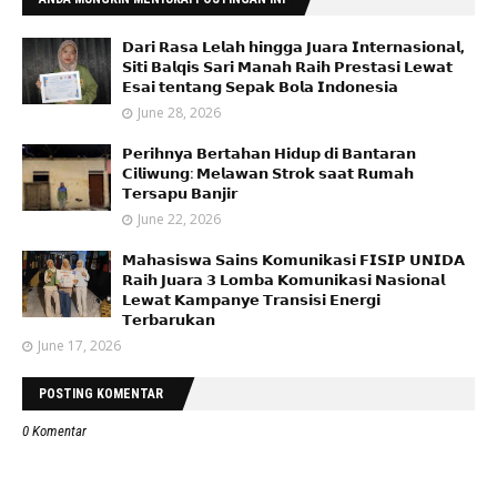
𝗗𝗮𝗿𝗶 𝗥𝗮𝘀𝗮 𝗟𝗲𝗹𝗮𝗵 𝗵𝗶𝗻𝗴𝗴𝗮 𝗝𝘂𝗮𝗿𝗮 𝗜𝗻𝘁𝗲𝗿𝗻𝗮𝘀𝗶𝗼𝗻𝗮𝗹,
𝗦𝗶𝘁𝗶 𝗕𝗮𝗹𝗾𝗶𝘀 𝗦𝗮𝗿𝗶 𝗠𝗮𝗻𝗮𝗵 𝗥𝗮𝗶𝗵 𝗣𝗿𝗲𝘀𝘁𝗮𝘀𝗶 𝗟𝗲𝘄𝗮𝘁
𝗘𝘀𝗮𝗶 𝘁𝗲𝗻𝘁𝗮𝗻𝗴 𝗦𝗲𝗽𝗮𝗸 𝗕𝗼𝗹𝗮 𝗜𝗻𝗱𝗼𝗻𝗲𝘀𝗶𝗮
June 28, 2026
𝗣𝗲𝗿𝗶𝗵𝗻𝘆𝗮 𝗕𝗲𝗿𝘁𝗮𝗵𝗮𝗻 𝗛𝗶𝗱𝘂𝗽 𝗱𝗶 𝗕𝗮𝗻𝘁𝗮𝗿𝗮𝗻
𝗖𝗶𝗹𝗶𝘄𝘂𝗻𝗴: 𝗠𝗲𝗹𝗮𝘄𝗮𝗻 𝗦𝘁𝗿𝗼𝗸 𝘀𝗮𝗮𝘁 𝗥𝘂𝗺𝗮𝗵
𝗧𝗲𝗿𝘀𝗮𝗽𝘂 𝗕𝗮𝗻𝗷𝗶𝗿
June 22, 2026
𝗠𝗮𝗵𝗮𝘀𝗶𝘀𝘄𝗮 𝗦𝗮𝗶𝗻𝘀 𝗞𝗼𝗺𝘂𝗻𝗶𝗸𝗮𝘀𝗶 𝗙𝗜𝗦𝗜𝗣 𝗨𝗡𝗜𝗗𝗔
𝗥𝗮𝗶𝗵 𝗝𝘂𝗮𝗿𝗮 𝟯 𝗟𝗼𝗺𝗯𝗮 𝗞𝗼𝗺𝘂𝗻𝗶𝗸𝗮𝘀𝗶 𝗡𝗮𝘀𝗶𝗼𝗻𝗮𝗹
𝗟𝗲𝘄𝗮𝘁 𝗞𝗮𝗺𝗽𝗮𝗻𝘆𝗲 𝗧𝗿𝗮𝗻𝘀𝗶𝘀𝗶 𝗘𝗻𝗲𝗿𝗴𝗶
𝗧𝗲𝗿𝗯𝗮𝗿𝘂𝗸𝗮𝗻
June 17, 2026
POSTING KOMENTAR
0 Komentar