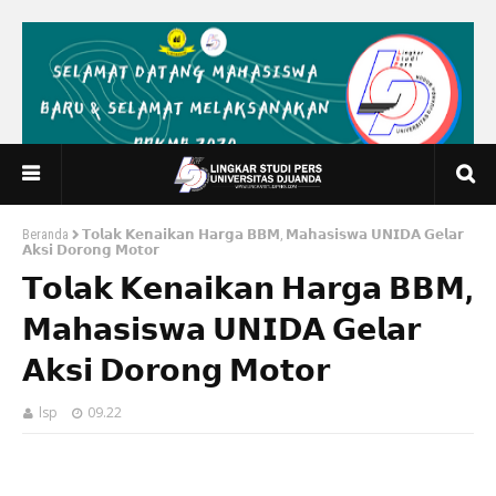
Beranda
𝗧𝗼𝗹𝗮𝗸 𝗞𝗲𝗻𝗮𝗶𝗸𝗮𝗻 𝗛𝗮𝗿𝗴𝗮 𝗕𝗕𝗠, 𝗠𝗮𝗵𝗮𝘀𝗶𝘀𝘄𝗮 𝗨𝗡𝗜𝗗𝗔 𝗚𝗲𝗹𝗮𝗿
𝗔𝗸𝘀𝗶 𝗗𝗼𝗿𝗼𝗻𝗴 𝗠𝗼𝘁𝗼𝗿
𝗧𝗼𝗹𝗮𝗸 𝗞𝗲𝗻𝗮𝗶𝗸𝗮𝗻 𝗛𝗮𝗿𝗴𝗮 𝗕𝗕𝗠,
𝗠𝗮𝗵𝗮𝘀𝗶𝘀𝘄𝗮 𝗨𝗡𝗜𝗗𝗔 𝗚𝗲𝗹𝗮𝗿
𝗔𝗸𝘀𝗶 𝗗𝗼𝗿𝗼𝗻𝗴 𝗠𝗼𝘁𝗼𝗿
lsp
09.22