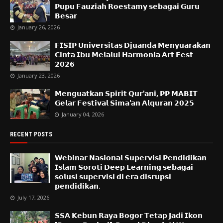
𝗣𝘂𝗽𝘂 𝗙𝗮𝘂𝘇𝗶𝗮𝗵 𝗥𝗼𝗲𝘀𝘁𝗮𝗺𝘆 𝘀𝗲𝗯𝗮𝗴𝗮𝗶 𝗚𝘂𝗿𝘂
𝗕𝗲𝘀𝗮𝗿
January 26, 2026
𝗙𝗜𝗦𝗜𝗣 𝗨𝗻𝗶𝘃𝗲𝗿𝘀𝗶𝘁𝗮𝘀 𝗗𝗷𝘂𝗮𝗻𝗱𝗮 𝗠𝗲𝗻𝘆𝘂𝗮𝗿𝗮𝗸𝗮𝗻
𝗖𝗶𝗻𝘁𝗮 𝗜𝗯𝘂 𝗠𝗲𝗹𝗮𝗹𝘂𝗶 𝗛𝗮𝗿𝗺𝗼𝗻𝗶𝗮 𝗔𝗿𝘁 𝗙𝗲𝘀𝘁
𝟮𝟬𝟮𝟲
January 23, 2026
𝗠𝗲𝗻𝗴𝘂𝗮𝘁𝗸𝗮𝗻 𝗦𝗽𝗶𝗿𝗶𝘁 𝗤𝘂𝗿'𝗮𝗻𝗶, 𝗣𝗣 𝗠𝗔𝗕𝗜𝗧
𝗚𝗲𝗹𝗮𝗿 𝗙𝗲𝘀𝘁𝗶𝘃𝗮𝗹 𝗦𝗶𝗺𝗮'𝗮𝗻 𝗔𝗹𝗾𝘂𝗿𝗮𝗻 𝟮𝟬𝟮𝟱
January 04, 2026
RECENT POSTS
𝗪𝗲𝗯𝗶𝗻𝗮𝗿 𝗡𝗮𝘀𝗶𝗼𝗻𝗮𝗹 𝗦𝘂𝗽𝗲𝗿𝘃𝗶𝘀𝗶 𝗣𝗲𝗻𝗱𝗶𝗱𝗶𝗸𝗮𝗻
𝗜𝘀𝗹𝗮𝗺 𝗦𝗼𝗿𝗼𝘁𝗶 𝗗𝗲𝗲𝗽 𝗟𝗲𝗮𝗿𝗻𝗶𝗻𝗴 𝘀𝗲𝗯𝗮𝗴𝗮𝗶
𝘀𝗼𝗹𝘂𝘀𝗶 𝘀𝘂𝗽𝗲𝗿𝘃𝗶𝘀𝗶 𝗱𝗶 𝗲𝗿𝗮 𝗱𝗶𝘀𝗿𝘂𝗽𝘀𝗶
𝗽𝗲𝗻𝗱𝗶𝗱𝗶𝗸𝗮𝗻.
July 17, 2026
𝗦𝗦𝗔 𝗞𝗲𝗯𝘂𝗻 𝗥𝗮𝘆𝗮 𝗕𝗼𝗴𝗼𝗿 𝗧𝗲𝘁𝗮𝗽 𝗝𝗮𝗱𝗶 𝗜𝗸𝗼𝗻