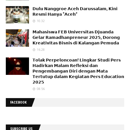
𝗗𝘂𝗹𝘂 𝗡𝗮𝗻𝗴𝗴𝗿𝗼𝗲 𝗔𝗰𝗲𝗵 𝗗𝗮𝗿𝘂𝘀𝘀𝗮𝗹𝗮𝗺, 𝗞𝗶𝗻𝗶
𝗥𝗲𝘀𝗺𝗶 𝗛𝗮𝗻𝘆𝗮 “𝗔𝗰𝗲𝗵”
10.32
𝗠𝗮𝗵𝗮𝘀𝗶𝘀𝘄𝗮 𝗙𝗘𝗕 𝗨𝗻𝗶𝘃𝗲𝗿𝘀𝗶𝘁𝗮𝘀 𝗗𝗷𝘂𝗮𝗻𝗱𝗮
𝗚𝗲𝗹𝗮𝗿 𝗥𝗮𝗺𝗮𝗱𝗵𝗮𝗻𝗽𝗿𝗲𝗻𝗲𝘂𝗿 𝟮𝟬𝟮𝟱, 𝗗𝗼𝗿𝗼𝗻𝗴
𝗞𝗿𝗲𝗮𝘁𝗶𝘃𝗶𝘁𝗮𝘀 𝗕𝗶𝘀𝗻𝗶𝘀 𝗱𝗶 𝗞𝗮𝗹𝗮𝗻𝗴𝗮𝗻 𝗣𝗲𝗺𝘂𝗱𝗮
16.28
𝗧𝗼𝗹𝗮𝗸 𝗣𝗲𝗿𝗽𝗲𝗹𝗼𝗻𝗰𝗼𝗮𝗻! 𝗟𝗶𝗻𝗴𝗸𝗮𝗿 𝗦𝘁𝘂𝗱𝗶 𝗣𝗲𝗿𝘀
𝗛𝗮𝗱𝗶𝗿𝗸𝗮𝗻 𝗠𝗮𝗹𝗮𝗺 𝗥𝗲𝗳𝗹𝗲𝗸𝘀𝗶 𝗱𝗮𝗻
𝗣𝗲𝗻𝗴𝗲𝗺𝗯𝗮𝗻𝗴𝗮𝗻 𝗗𝗶𝗿𝗶 𝗱𝗲𝗻𝗴𝗮𝗻 𝗠𝗮𝘁𝗮
𝗧𝗲𝗿𝘁𝘂𝘁𝘂𝗽 𝗱𝗮𝗹𝗮𝗺 𝗞𝗲𝗴𝗶𝗮𝘁𝗮𝗻 𝗣𝗲𝗿𝘀 𝗘𝗱𝘂𝗰𝗮𝘁𝗶𝗼𝗻
𝟮𝟬𝟮𝟱
08.56
FACEBOOK
SUBSCRIBE US