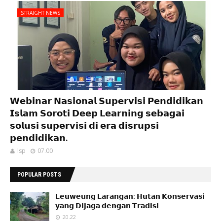
STRAIGHT NEWS
𝗪𝗲𝗯𝗶𝗻𝗮𝗿 𝗡𝗮𝘀𝗶𝗼𝗻𝗮𝗹 𝗦𝘂𝗽𝗲𝗿𝘃𝗶𝘀𝗶 𝗣𝗲𝗻𝗱𝗶𝗱𝗶𝗸𝗮𝗻
𝗜𝘀𝗹𝗮𝗺 𝗦𝗼𝗿𝗼𝘁𝗶 𝗗𝗲𝗲𝗽 𝗟𝗲𝗮𝗿𝗻𝗶𝗻𝗴 𝘀𝗲𝗯𝗮𝗴𝗮𝗶
𝘀𝗼𝗹𝘂𝘀𝗶 𝘀𝘂𝗽𝗲𝗿𝘃𝗶𝘀𝗶 𝗱𝗶 𝗲𝗿𝗮 𝗱𝗶𝘀𝗿𝘂𝗽𝘀𝗶
𝗽𝗲𝗻𝗱𝗶𝗱𝗶𝗸𝗮𝗻.
lsp
07.00
POPULAR POSTS
𝗟𝗲𝘂𝘄𝗲𝘂𝗻𝗴 𝗟𝗮𝗿𝗮𝗻𝗴𝗮𝗻: 𝗛𝘂𝘁𝗮𝗻 𝗞𝗼𝗻𝘀𝗲𝗿𝘃𝗮𝘀𝗶
𝘆𝗮𝗻𝗴 𝗗𝗶𝗷𝗮𝗴𝗮 𝗱𝗲𝗻𝗴𝗮𝗻 𝗧𝗿𝗮𝗱𝗶𝘀𝗶
20.22