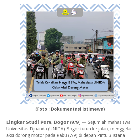
(Foto : Dokumentasi Istimewa)
𝗟𝗶𝗻𝗴𝗸𝗮𝗿 𝗦𝘁𝘂𝗱𝗶 𝗣𝗲𝗿𝘀, 𝗕𝗼𝗴𝗼𝗿 (𝟵/𝟵) — Sejumlah mahasiswa
Universitas Djuanda (UNIDA) Bogor turun ke jalan, menggelar
aksi dorong motor pada Rabu (7/9) di depan Pintu 3 Istana