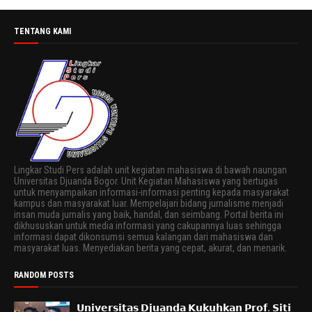
TENTANG KAMI
Lingkar Studi Pers adalah unit kegiatan mahasiswa di bawah naungan
Universitas Djuanda Bogor. Unit Kegiatan Mahasiswa yang bertugas
untuk menyampaikan informasi-informasi penting kepada masyarakat
kampus dan masyarakat luar. Mempelajari bidang jurnalisme menjadi
insan muda jurnalis yang baik, handal, dan seimbang. Portal berita ini
dikhususkan untuk media informasi yang cakupannya luas sehingga
informasi dapat dikonsumsi semua kalangan dari mahasiswa dan
masyarakat luas. Menyediakan berita yang cepat, akurat, dan menarik.
RANDOM POSTS
𝗨𝗻𝗶𝘃𝗲𝗿𝘀𝗶𝘁𝗮𝘀 𝗗𝗷𝘂𝗮𝗻𝗱𝗮 𝗞𝘂𝗸𝘂𝗵𝗸𝗮𝗻 𝗣𝗿𝗼𝗳. 𝗦𝗶𝘁𝗶