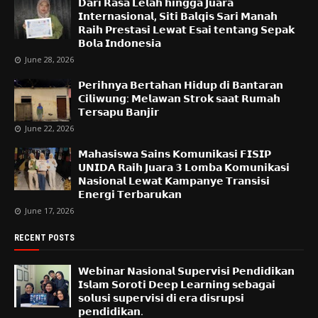
𝗗𝗮𝗿𝗶 𝗥𝗮𝘀𝗮 𝗟𝗲𝗹𝗮𝗵 𝗵𝗶𝗻𝗴𝗴𝗮 𝗝𝘂𝗮𝗿𝗮
𝗜𝗻𝘁𝗲𝗿𝗻𝗮𝘀𝗶𝗼𝗻𝗮𝗹, 𝗦𝗶𝘁𝗶 𝗕𝗮𝗹𝗾𝗶𝘀 𝗦𝗮𝗿𝗶 𝗠𝗮𝗻𝗮𝗵
𝗥𝗮𝗶𝗵 𝗣𝗿𝗲𝘀𝘁𝗮𝘀𝗶 𝗟𝗲𝘄𝗮𝘁 𝗘𝘀𝗮𝗶 𝘁𝗲𝗻𝘁𝗮𝗻𝗴 𝗦𝗲𝗽𝗮𝗸
𝗕𝗼𝗹𝗮 𝗜𝗻𝗱𝗼𝗻𝗲𝘀𝗶𝗮
June 28, 2026
𝗣𝗲𝗿𝗶𝗵𝗻𝘆𝗮 𝗕𝗲𝗿𝘁𝗮𝗵𝗮𝗻 𝗛𝗶𝗱𝘂𝗽 𝗱𝗶 𝗕𝗮𝗻𝘁𝗮𝗿𝗮𝗻
𝗖𝗶𝗹𝗶𝘄𝘂𝗻𝗴: 𝗠𝗲𝗹𝗮𝘄𝗮𝗻 𝗦𝘁𝗿𝗼𝗸 𝘀𝗮𝗮𝘁 𝗥𝘂𝗺𝗮𝗵
𝗧𝗲𝗿𝘀𝗮𝗽𝘂 𝗕𝗮𝗻𝗷𝗶𝗿
June 22, 2026
𝗠𝗮𝗵𝗮𝘀𝗶𝘀𝘄𝗮 𝗦𝗮𝗶𝗻𝘀 𝗞𝗼𝗺𝘂𝗻𝗶𝗸𝗮𝘀𝗶 𝗙𝗜𝗦𝗜𝗣
𝗨𝗡𝗜𝗗𝗔 𝗥𝗮𝗶𝗵 𝗝𝘂𝗮𝗿𝗮 𝟯 𝗟𝗼𝗺𝗯𝗮 𝗞𝗼𝗺𝘂𝗻𝗶𝗸𝗮𝘀𝗶
𝗡𝗮𝘀𝗶𝗼𝗻𝗮𝗹 𝗟𝗲𝘄𝗮𝘁 𝗞𝗮𝗺𝗽𝗮𝗻𝘆𝗲 𝗧𝗿𝗮𝗻𝘀𝗶𝘀𝗶
𝗘𝗻𝗲𝗿𝗴𝗶 𝗧𝗲𝗿𝗯𝗮𝗿𝘂𝗸𝗮𝗻
June 17, 2026
RECENT POSTS
𝗪𝗲𝗯𝗶𝗻𝗮𝗿 𝗡𝗮𝘀𝗶𝗼𝗻𝗮𝗹 𝗦𝘂𝗽𝗲𝗿𝘃𝗶𝘀𝗶 𝗣𝗲𝗻𝗱𝗶𝗱𝗶𝗸𝗮𝗻
𝗜𝘀𝗹𝗮𝗺 𝗦𝗼𝗿𝗼𝘁𝗶 𝗗𝗲𝗲𝗽 𝗟𝗲𝗮𝗿𝗻𝗶𝗻𝗴 𝘀𝗲𝗯𝗮𝗴𝗮𝗶
𝘀𝗼𝗹𝘂𝘀𝗶 𝘀𝘂𝗽𝗲𝗿𝘃𝗶𝘀𝗶 𝗱𝗶 𝗲𝗿𝗮 𝗱𝗶𝘀𝗿𝘂𝗽𝘀𝗶
𝗽𝗲𝗻𝗱𝗶𝗱𝗶𝗸𝗮𝗻.