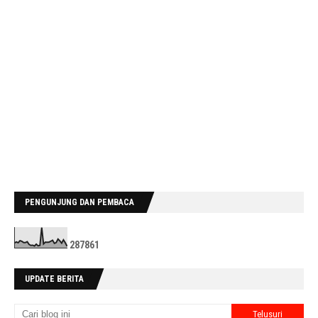
PENGUNJUNG DAN PEMBACA
2
8
7
8
6
1
UPDATE BERITA