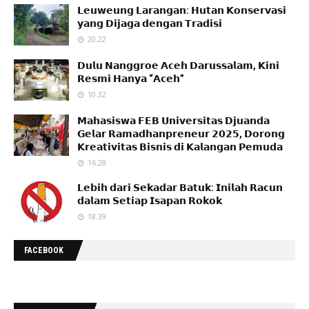
𝗟𝗲𝘂𝘄𝗲𝘂𝗻𝗴 𝗟𝗮𝗿𝗮𝗻𝗴𝗮𝗻: 𝗛𝘂𝘁𝗮𝗻 𝗞𝗼𝗻𝘀𝗲𝗿𝘃𝗮𝘀𝗶
𝘆𝗮𝗻𝗴 𝗗𝗶𝗷𝗮𝗴𝗮 𝗱𝗲𝗻𝗴𝗮𝗻 𝗧𝗿𝗮𝗱𝗶𝘀𝗶
20.22
𝗗𝘂𝗹𝘂 𝗡𝗮𝗻𝗴𝗴𝗿𝗼𝗲 𝗔𝗰𝗲𝗵 𝗗𝗮𝗿𝘂𝘀𝘀𝗮𝗹𝗮𝗺, 𝗞𝗶𝗻𝗶
𝗥𝗲𝘀𝗺𝗶 𝗛𝗮𝗻𝘆𝗮 “𝗔𝗰𝗲𝗵”
10.32
𝗠𝗮𝗵𝗮𝘀𝗶𝘀𝘄𝗮 𝗙𝗘𝗕 𝗨𝗻𝗶𝘃𝗲𝗿𝘀𝗶𝘁𝗮𝘀 𝗗𝗷𝘂𝗮𝗻𝗱𝗮
𝗚𝗲𝗹𝗮𝗿 𝗥𝗮𝗺𝗮𝗱𝗵𝗮𝗻𝗽𝗿𝗲𝗻𝗲𝘂𝗿 𝟮𝟬𝟮𝟱, 𝗗𝗼𝗿𝗼𝗻𝗴
𝗞𝗿𝗲𝗮𝘁𝗶𝘃𝗶𝘁𝗮𝘀 𝗕𝗶𝘀𝗻𝗶𝘀 𝗱𝗶 𝗞𝗮𝗹𝗮𝗻𝗴𝗮𝗻 𝗣𝗲𝗺𝘂𝗱𝗮
16.28
𝗟𝗲𝗯𝗶𝗵 𝗱𝗮𝗿𝗶 𝗦𝗲𝗸𝗮𝗱𝗮𝗿 𝗕𝗮𝘁𝘂𝗸: 𝗜𝗻𝗶𝗹𝗮𝗵 𝗥𝗮𝗰𝘂𝗻
𝗱𝗮𝗹𝗮𝗺 𝗦𝗲𝘁𝗶𝗮𝗽 𝗜𝘀𝗮𝗽𝗮𝗻 𝗥𝗼𝗸𝗼𝗸
18.39
FACEBOOK