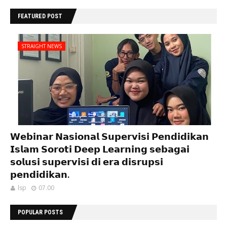
FEATURED POST
STRAIGHT NEWS
𝗪𝗲𝗯𝗶𝗻𝗮𝗿 𝗡𝗮𝘀𝗶𝗼𝗻𝗮𝗹 𝗦𝘂𝗽𝗲𝗿𝘃𝗶𝘀𝗶 𝗣𝗲𝗻𝗱𝗶𝗱𝗶𝗸𝗮𝗻
𝗜𝘀𝗹𝗮𝗺 𝗦𝗼𝗿𝗼𝘁𝗶 𝗗𝗲𝗲𝗽 𝗟𝗲𝗮𝗿𝗻𝗶𝗻𝗴 𝘀𝗲𝗯𝗮𝗴𝗮𝗶
𝘀𝗼𝗹𝘂𝘀𝗶 𝘀𝘂𝗽𝗲𝗿𝘃𝗶𝘀𝗶 𝗱𝗶 𝗲𝗿𝗮 𝗱𝗶𝘀𝗿𝘂𝗽𝘀𝗶
𝗽𝗲𝗻𝗱𝗶𝗱𝗶𝗸𝗮𝗻.
lsp
07.00
POPULAR POSTS