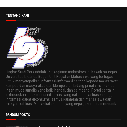
TENTANG KAMI
Lingkar Studi Pers adalah unit kegiatan mahasiswa di bawah naungan
Universitas Djuanda Bogor. Unit Kegiatan Mahasiswa yang bertugas
untuk menyampaikan informasi-informasi penting kepada masyarakat
kampus dan masyarakat luar. Mempelajari bidang jurnalisme menjadi
insan muda jurnalis yang baik, handal, dan seimbang. Portal berita ini
dikhususkan untuk media informasi yang cakupannya luas sehingga
informasi dapat dikonsumsi semua kalangan dari mahasiswa dan
masyarakat luas. Menyediakan berita yang cepat, akurat, dan menarik.
RANDOM POSTS