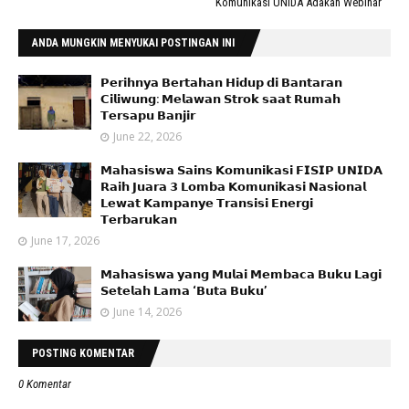
Komunikasi UNIDA Adakan Webinar
ANDA MUNGKIN MENYUKAI POSTINGAN INI
𝗣𝗲𝗿𝗶𝗵𝗻𝘆𝗮 𝗕𝗲𝗿𝘁𝗮𝗵𝗮𝗻 𝗛𝗶𝗱𝘂𝗽 𝗱𝗶 𝗕𝗮𝗻𝘁𝗮𝗿𝗮𝗻
𝗖𝗶𝗹𝗶𝘄𝘂𝗻𝗴: 𝗠𝗲𝗹𝗮𝘄𝗮𝗻 𝗦𝘁𝗿𝗼𝗸 𝘀𝗮𝗮𝘁 𝗥𝘂𝗺𝗮𝗵
𝗧𝗲𝗿𝘀𝗮𝗽𝘂 𝗕𝗮𝗻𝗷𝗶𝗿
June 22, 2026
𝗠𝗮𝗵𝗮𝘀𝗶𝘀𝘄𝗮 𝗦𝗮𝗶𝗻𝘀 𝗞𝗼𝗺𝘂𝗻𝗶𝗸𝗮𝘀𝗶 𝗙𝗜𝗦𝗜𝗣 𝗨𝗡𝗜𝗗𝗔
𝗥𝗮𝗶𝗵 𝗝𝘂𝗮𝗿𝗮 𝟯 𝗟𝗼𝗺𝗯𝗮 𝗞𝗼𝗺𝘂𝗻𝗶𝗸𝗮𝘀𝗶 𝗡𝗮𝘀𝗶𝗼𝗻𝗮𝗹
𝗟𝗲𝘄𝗮𝘁 𝗞𝗮𝗺𝗽𝗮𝗻𝘆𝗲 𝗧𝗿𝗮𝗻𝘀𝗶𝘀𝗶 𝗘𝗻𝗲𝗿𝗴𝗶
𝗧𝗲𝗿𝗯𝗮𝗿𝘂𝗸𝗮𝗻
June 17, 2026
𝗠𝗮𝗵𝗮𝘀𝗶𝘀𝘄𝗮 𝘆𝗮𝗻𝗴 𝗠𝘂𝗹𝗮𝗶 𝗠𝗲𝗺𝗯𝗮𝗰𝗮 𝗕𝘂𝗸𝘂 𝗟𝗮𝗴𝗶
𝗦𝗲𝘁𝗲𝗹𝗮𝗵 𝗟𝗮𝗺𝗮 ‘𝗕𝘂𝘁𝗮 𝗕𝘂𝗸𝘂’
June 14, 2026
POSTING KOMENTAR
0 Komentar