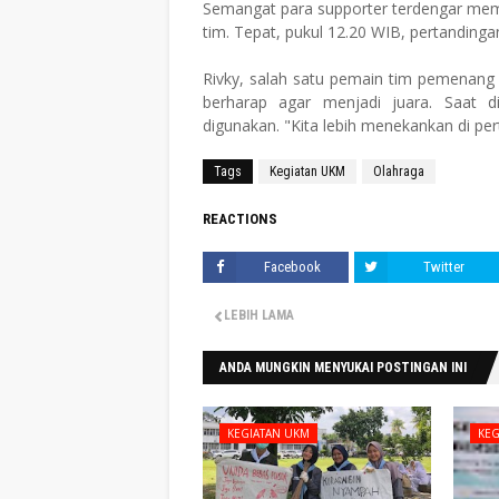
Semangat para supporter terdengar membar
tim. Tepat, pukul 12.20 WIB, pertandingan
Rivky, salah satu pemain tim pemenang
berharap agar menjadi juara. Saat d
digunakan. "Kita lebih menekankan di perta
Tags
Kegiatan UKM
Olahraga
REACTIONS
Facebook
Twitter
LEBIH LAMA
ANDA MUNGKIN MENYUKAI POSTINGAN INI
KEGIATAN UKM
KEG