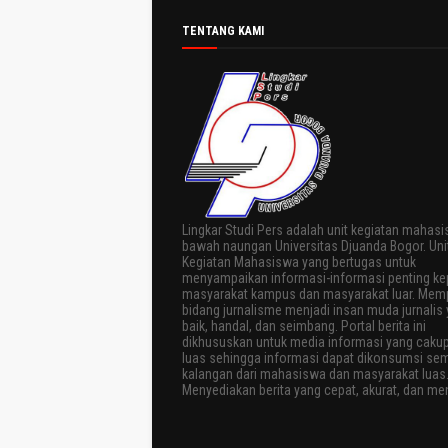
TENTANG KAMI
Lingkar Studi Pers adalah unit kegiatan mahasi
bawah naungan Universitas Djuanda Bogor. Uni
Kegiatan Mahasiswa yang bertugas untuk
menyampaikan informasi-informasi penting k
masyarakat kampus dan masyarakat luar. Memp
bidang jurnalisme menjadi insan muda jurnalis
baik, handal, dan seimbang. Portal berita ini
dikhususkan untuk media informasi yang caku
luas sehingga informasi dapat dikonsumsi se
kalangan dari mahasiswa dan masyarakat luas
Menyediakan berita yang cepat, akurat, dan men