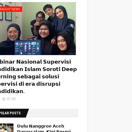
TRAIGHT NEWS
𝗶𝗻𝗮𝗿 𝗡𝗮𝘀𝗶𝗼𝗻𝗮𝗹 𝗦𝘂𝗽𝗲𝗿𝘃𝗶𝘀𝗶
𝗱𝗶𝗱𝗶𝗸𝗮𝗻 𝗜𝘀𝗹𝗮𝗺 𝗦𝗼𝗿𝗼𝘁𝗶 𝗗𝗲𝗲𝗽
𝗿𝗻𝗶𝗻𝗴 𝘀𝗲𝗯𝗮𝗴𝗮𝗶 𝘀𝗼𝗹𝘂𝘀𝗶
𝗲𝗿𝘃𝗶𝘀𝗶 𝗱𝗶 𝗲𝗿𝗮 𝗱𝗶𝘀𝗿𝘂𝗽𝘀𝗶
𝗱𝗶𝗱𝗶𝗸𝗮𝗻.
07.00
PULAR POSTS
𝗗𝘂𝗹𝘂 𝗡𝗮𝗻𝗴𝗴𝗿𝗼𝗲 𝗔𝗰𝗲𝗵
𝗗𝗮𝗿𝘂𝘀𝘀𝗮𝗹𝗮𝗺, 𝗞𝗶𝗻𝗶 𝗥𝗲𝘀𝗺𝗶