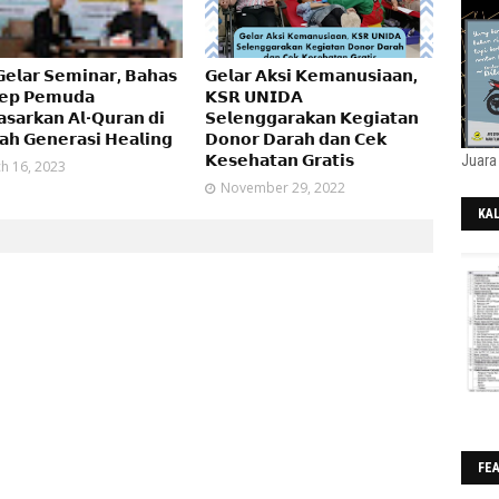
𝗲𝗹𝗮𝗿 𝗦𝗲𝗺𝗶𝗻𝗮𝗿, 𝗕𝗮𝗵𝗮𝘀
𝗚𝗲𝗹𝗮𝗿 𝗔𝗸𝘀𝗶 𝗞𝗲𝗺𝗮𝗻𝘂𝘀𝗶𝗮𝗮𝗻,
𝗲𝗽 𝗣𝗲𝗺𝘂𝗱𝗮
𝗞𝗦𝗥 𝗨𝗡𝗜𝗗𝗔
𝘀𝗮𝗿𝗸𝗮𝗻 𝗔𝗹-𝗤𝘂𝗿𝗮𝗻 𝗱𝗶
𝗦𝗲𝗹𝗲𝗻𝗴𝗴𝗮𝗿𝗮𝗸𝗮𝗻 𝗞𝗲𝗴𝗶𝗮𝘁𝗮𝗻
𝗵 𝗚𝗲𝗻𝗲𝗿𝗮𝘀𝗶 𝗛𝗲𝗮𝗹𝗶𝗻𝗴
𝗗𝗼𝗻𝗼𝗿 𝗗𝗮𝗿𝗮𝗵 𝗱𝗮𝗻 𝗖𝗲𝗸
𝗞𝗲𝘀𝗲𝗵𝗮𝘁𝗮𝗻 𝗚𝗿𝗮𝘁𝗶𝘀
Juara
h 16, 2023
November 29, 2022
KA
202
FE