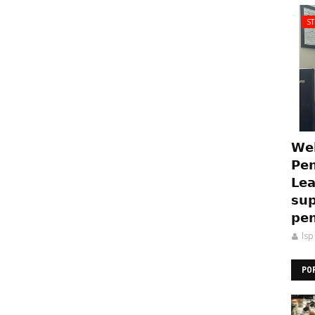
S
𝗪𝗲𝗯
𝗣𝗲𝗻
𝗟𝗲𝗮
𝘀𝘂𝗽
𝗽𝗲𝗻
lsp
PO