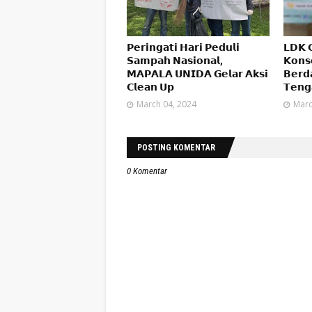
𝗣𝗲𝗿𝗶𝗻𝗴𝗮𝘁𝗶 𝗛𝗮𝗿𝗶 𝗣𝗲𝗱𝘂𝗹𝗶
𝗟𝗗𝗞 𝗚
𝗦𝗮𝗺𝗽𝗮𝗵 𝗡𝗮𝘀𝗶𝗼𝗻𝗮𝗹,
𝗞𝗼𝗻𝘀
𝗠𝗔𝗣𝗔𝗟𝗔 𝗨𝗡𝗜𝗗𝗔 𝗚𝗲𝗹𝗮𝗿 𝗔𝗸𝘀𝗶
𝗕𝗲𝗿𝗱
𝗖𝗹𝗲𝗮𝗻 𝗨𝗽
𝗧𝗲𝗻𝗴
March 04, 2024
Marc
POSTING KOMENTAR
0 Komentar