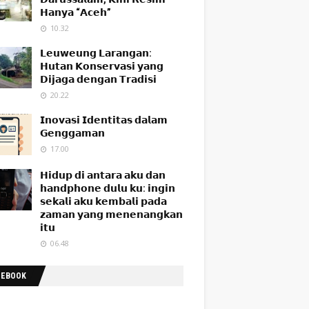
𝗛𝗮𝗻𝘆𝗮 “𝗔𝗰𝗲𝗵”
10.32
𝗟𝗲𝘂𝘄𝗲𝘂𝗻𝗴 𝗟𝗮𝗿𝗮𝗻𝗴𝗮𝗻:
𝗛𝘂𝘁𝗮𝗻 𝗞𝗼𝗻𝘀𝗲𝗿𝘃𝗮𝘀𝗶 𝘆𝗮𝗻𝗴
𝗗𝗶𝗷𝗮𝗴𝗮 𝗱𝗲𝗻𝗴𝗮𝗻 𝗧𝗿𝗮𝗱𝗶𝘀𝗶
20.22
𝗜𝗻𝗼𝘃𝗮𝘀𝗶 𝗜𝗱𝗲𝗻𝘁𝗶𝘁𝗮𝘀 𝗱𝗮𝗹𝗮𝗺
𝗚𝗲𝗻𝗴𝗴𝗮𝗺𝗮𝗻
17.00
𝗛𝗶𝗱𝘂𝗽 𝗱𝗶 𝗮𝗻𝘁𝗮𝗿𝗮 𝗮𝗸𝘂 𝗱𝗮𝗻
𝗵𝗮𝗻𝗱𝗽𝗵𝗼𝗻𝗲 𝗱𝘂𝗹𝘂 𝗸𝘂: 𝗶𝗻𝗴𝗶𝗻
𝘀𝗲𝗸𝗮𝗹𝗶 𝗮𝗸𝘂 𝗸𝗲𝗺𝗯𝗮𝗹𝗶 𝗽𝗮𝗱𝗮
𝘇𝗮𝗺𝗮𝗻 𝘆𝗮𝗻𝗴 𝗺𝗲𝗻𝗲𝗻𝗮𝗻𝗴𝗸𝗮𝗻
𝗶𝘁𝘂
06.48
CEBOOK