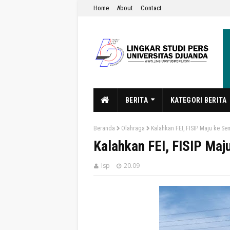
Home
About
Contact
BERITA
KATEGORI BERITA
Beranda
Olahraga
Kalahkan FEI, FISIP Maju ke Sem
Kalahkan FEI, FISIP Maju
lsp
20.09