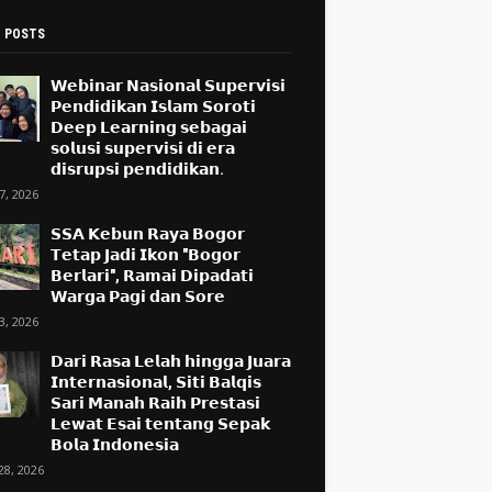
 POSTS
𝗪𝗲𝗯𝗶𝗻𝗮𝗿 𝗡𝗮𝘀𝗶𝗼𝗻𝗮𝗹 𝗦𝘂𝗽𝗲𝗿𝘃𝗶𝘀𝗶
𝗣𝗲𝗻𝗱𝗶𝗱𝗶𝗸𝗮𝗻 𝗜𝘀𝗹𝗮𝗺 𝗦𝗼𝗿𝗼𝘁𝗶
𝗗𝗲𝗲𝗽 𝗟𝗲𝗮𝗿𝗻𝗶𝗻𝗴 𝘀𝗲𝗯𝗮𝗴𝗮𝗶
𝘀𝗼𝗹𝘂𝘀𝗶 𝘀𝘂𝗽𝗲𝗿𝘃𝗶𝘀𝗶 𝗱𝗶 𝗲𝗿𝗮
𝗱𝗶𝘀𝗿𝘂𝗽𝘀𝗶 𝗽𝗲𝗻𝗱𝗶𝗱𝗶𝗸𝗮𝗻.
17, 2026
𝗦𝗦𝗔 𝗞𝗲𝗯𝘂𝗻 𝗥𝗮𝘆𝗮 𝗕𝗼𝗴𝗼𝗿
𝗧𝗲𝘁𝗮𝗽 𝗝𝗮𝗱𝗶 𝗜𝗸𝗼𝗻 "𝗕𝗼𝗴𝗼𝗿
𝗕𝗲𝗿𝗹𝗮𝗿𝗶", 𝗥𝗮𝗺𝗮𝗶 𝗗𝗶𝗽𝗮𝗱𝗮𝘁𝗶
𝗪𝗮𝗿𝗴𝗮 𝗣𝗮𝗴𝗶 𝗱𝗮𝗻 𝗦𝗼𝗿𝗲
13, 2026
𝗗𝗮𝗿𝗶 𝗥𝗮𝘀𝗮 𝗟𝗲𝗹𝗮𝗵 𝗵𝗶𝗻𝗴𝗴𝗮 𝗝𝘂𝗮𝗿𝗮
𝗜𝗻𝘁𝗲𝗿𝗻𝗮𝘀𝗶𝗼𝗻𝗮𝗹, 𝗦𝗶𝘁𝗶 𝗕𝗮𝗹𝗾𝗶𝘀
𝗦𝗮𝗿𝗶 𝗠𝗮𝗻𝗮𝗵 𝗥𝗮𝗶𝗵 𝗣𝗿𝗲𝘀𝘁𝗮𝘀𝗶
𝗟𝗲𝘄𝗮𝘁 𝗘𝘀𝗮𝗶 𝘁𝗲𝗻𝘁𝗮𝗻𝗴 𝗦𝗲𝗽𝗮𝗸
𝗕𝗼𝗹𝗮 𝗜𝗻𝗱𝗼𝗻𝗲𝘀𝗶𝗮
28, 2026