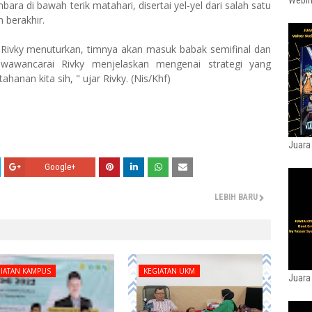
Webin
a di bawah terik matahari, disertai yel-yel dari salah satu
 berakhir.
 Rivky menuturkan, timnya akan masuk babak semifinal dan
iwawancarai Rivky menjelaskan mengenai strategi yang
hanan kita sih, " ujar Rivky. (Nis/Khf)
Juara
Google+
LEBIH BARU
IATAN KAMPUS
KEGIATAN UKM
Juara