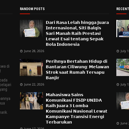
RANDOM POSTS
RECENT
𝗗𝗮𝗿𝗶 𝗥𝗮𝘀𝗮 𝗟𝗲𝗹𝗮𝗵 𝗵𝗶𝗻𝗴𝗴𝗮 𝗝𝘂𝗮𝗿𝗮
𝗜𝗻𝘁𝗲𝗿𝗻𝗮𝘀𝗶𝗼𝗻𝗮𝗹, 𝗦𝗶𝘁𝗶 𝗕𝗮𝗹𝗾𝗶𝘀
𝗦𝗮𝗿𝗶 𝗠𝗮𝗻𝗮𝗵 𝗥𝗮𝗶𝗵 𝗣𝗿𝗲𝘀𝘁𝗮𝘀𝗶
𝗟𝗲𝘄𝗮𝘁 𝗘𝘀𝗮𝗶 𝘁𝗲𝗻𝘁𝗮𝗻𝗴 𝗦𝗲𝗽𝗮𝗸
𝗕𝗼𝗹𝗮 𝗜𝗻𝗱𝗼𝗻𝗲𝘀𝗶𝗮
June 28, 2026
July 
𝗣𝗲𝗿𝗶𝗵𝗻𝘆𝗮 𝗕𝗲𝗿𝘁𝗮𝗵𝗮𝗻 𝗛𝗶𝗱𝘂𝗽 𝗱𝗶
swa di
𝗕𝗮𝗻𝘁𝗮𝗿𝗮𝗻 𝗖𝗶𝗹𝗶𝘄𝘂𝗻𝗴: 𝗠𝗲𝗹𝗮𝘄𝗮𝗻
t
𝗦𝘁𝗿𝗼𝗸 𝘀𝗮𝗮𝘁 𝗥𝘂𝗺𝗮𝗵 𝗧𝗲𝗿𝘀𝗮𝗽𝘂
𝗕𝗮𝗻𝗷𝗶𝗿
epada
June 22, 2026
July 
elajari
 yang
𝗠𝗮𝗵𝗮𝘀𝗶𝘀𝘄𝗮 𝗦𝗮𝗶𝗻𝘀
pannya
𝗞𝗼𝗺𝘂𝗻𝗶𝗸𝗮𝘀𝗶 𝗙𝗜𝗦𝗜𝗣 𝗨𝗡𝗜𝗗𝗔
mua
𝗥𝗮𝗶𝗵 𝗝𝘂𝗮𝗿𝗮 𝟯 𝗟𝗼𝗺𝗯𝗮
.
𝗞𝗼𝗺𝘂𝗻𝗶𝗸𝗮𝘀𝗶 𝗡𝗮𝘀𝗶𝗼𝗻𝗮𝗹 𝗟𝗲𝘄𝗮𝘁
arik.
𝗞𝗮𝗺𝗽𝗮𝗻𝘆𝗲 𝗧𝗿𝗮𝗻𝘀𝗶𝘀𝗶 𝗘𝗻𝗲𝗿𝗴𝗶
𝗧𝗲𝗿𝗯𝗮𝗿𝘂𝗸𝗮𝗻
June 
June 17, 2026