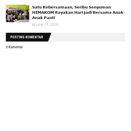
𝗦𝗮𝘁𝘂 𝗞𝗲𝗯𝗲𝗿𝘀𝗮𝗺𝗮𝗮𝗻, 𝗦𝗲𝗿𝗶𝗯𝘂 𝗦𝗲𝗻𝘆𝘂𝗺𝗮𝗻:
𝗛𝗜𝗠𝗔𝗞𝗢𝗠 𝗥𝗮𝘆𝗮𝗸𝗮𝗻 𝗛𝗮𝗿𝗶 𝗝𝗮𝗱𝗶 𝗕𝗲𝗿𝘀𝗮𝗺𝗮 𝗔𝗻𝗮𝗸-
𝗔𝗻𝗮𝗸 𝗣𝗮𝗻𝘁𝗶
June 14, 2026
POSTING KOMENTAR
0 Komentar