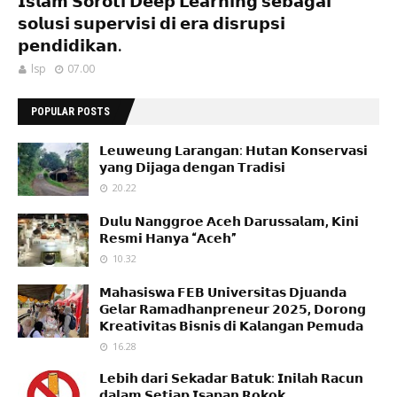
𝗜𝘀𝗹𝗮𝗺 𝗦𝗼𝗿𝗼𝘁𝗶 𝗗𝗲𝗲𝗽 𝗟𝗲𝗮𝗿𝗻𝗶𝗻𝗴 𝘀𝗲𝗯𝗮𝗴𝗮𝗶
𝘀𝗼𝗹𝘂𝘀𝗶 𝘀𝘂𝗽𝗲𝗿𝘃𝗶𝘀𝗶 𝗱𝗶 𝗲𝗿𝗮 𝗱𝗶𝘀𝗿𝘂𝗽𝘀𝗶
𝗽𝗲𝗻𝗱𝗶𝗱𝗶𝗸𝗮𝗻.
lsp
07.00
POPULAR POSTS
𝗟𝗲𝘂𝘄𝗲𝘂𝗻𝗴 𝗟𝗮𝗿𝗮𝗻𝗴𝗮𝗻: 𝗛𝘂𝘁𝗮𝗻 𝗞𝗼𝗻𝘀𝗲𝗿𝘃𝗮𝘀𝗶
𝘆𝗮𝗻𝗴 𝗗𝗶𝗷𝗮𝗴𝗮 𝗱𝗲𝗻𝗴𝗮𝗻 𝗧𝗿𝗮𝗱𝗶𝘀𝗶
20.22
𝗗𝘂𝗹𝘂 𝗡𝗮𝗻𝗴𝗴𝗿𝗼𝗲 𝗔𝗰𝗲𝗵 𝗗𝗮𝗿𝘂𝘀𝘀𝗮𝗹𝗮𝗺, 𝗞𝗶𝗻𝗶
𝗥𝗲𝘀𝗺𝗶 𝗛𝗮𝗻𝘆𝗮 “𝗔𝗰𝗲𝗵”
10.32
𝗠𝗮𝗵𝗮𝘀𝗶𝘀𝘄𝗮 𝗙𝗘𝗕 𝗨𝗻𝗶𝘃𝗲𝗿𝘀𝗶𝘁𝗮𝘀 𝗗𝗷𝘂𝗮𝗻𝗱𝗮
𝗚𝗲𝗹𝗮𝗿 𝗥𝗮𝗺𝗮𝗱𝗵𝗮𝗻𝗽𝗿𝗲𝗻𝗲𝘂𝗿 𝟮𝟬𝟮𝟱, 𝗗𝗼𝗿𝗼𝗻𝗴
𝗞𝗿𝗲𝗮𝘁𝗶𝘃𝗶𝘁𝗮𝘀 𝗕𝗶𝘀𝗻𝗶𝘀 𝗱𝗶 𝗞𝗮𝗹𝗮𝗻𝗴𝗮𝗻 𝗣𝗲𝗺𝘂𝗱𝗮
16.28
𝗟𝗲𝗯𝗶𝗵 𝗱𝗮𝗿𝗶 𝗦𝗲𝗸𝗮𝗱𝗮𝗿 𝗕𝗮𝘁𝘂𝗸: 𝗜𝗻𝗶𝗹𝗮𝗵 𝗥𝗮𝗰𝘂𝗻
𝗱𝗮𝗹𝗮𝗺 𝗦𝗲𝘁𝗶𝗮𝗽 𝗜𝘀𝗮𝗽𝗮𝗻 𝗥𝗼𝗸𝗼𝗸