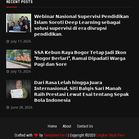
RECENT POSTS
𝗪𝗲𝗯𝗶𝗻𝗮𝗿 𝗡𝗮𝘀𝗶𝗼𝗻𝗮𝗹 𝗦𝘂𝗽𝗲𝗿𝘃𝗶𝘀𝗶 𝗣𝗲𝗻𝗱𝗶𝗱𝗶𝗸𝗮𝗻
𝗜𝘀𝗹𝗮𝗺 𝗦𝗼𝗿𝗼𝘁𝗶 𝗗𝗲𝗲𝗽 𝗟𝗲𝗮𝗿𝗻𝗶𝗻𝗴 𝘀𝗲𝗯𝗮𝗴𝗮𝗶
𝘀𝗼𝗹𝘂𝘀𝗶 𝘀𝘂𝗽𝗲𝗿𝘃𝗶𝘀𝗶 𝗱𝗶 𝗲𝗿𝗮 𝗱𝗶𝘀𝗿𝘂𝗽𝘀𝗶
𝗽𝗲𝗻𝗱𝗶𝗱𝗶𝗸𝗮𝗻.
July 17, 2026
𝗦𝗦𝗔 𝗞𝗲𝗯𝘂𝗻 𝗥𝗮𝘆𝗮 𝗕𝗼𝗴𝗼𝗿 𝗧𝗲𝘁𝗮𝗽 𝗝𝗮𝗱𝗶 𝗜𝗸𝗼𝗻
"𝗕𝗼𝗴𝗼𝗿 𝗕𝗲𝗿𝗹𝗮𝗿𝗶", 𝗥𝗮𝗺𝗮𝗶 𝗗𝗶𝗽𝗮𝗱𝗮𝘁𝗶 𝗪𝗮𝗿𝗴𝗮
𝗣𝗮𝗴𝗶 𝗱𝗮𝗻 𝗦𝗼𝗿𝗲
July 13, 2026
𝗗𝗮𝗿𝗶 𝗥𝗮𝘀𝗮 𝗟𝗲𝗹𝗮𝗵 𝗵𝗶𝗻𝗴𝗴𝗮 𝗝𝘂𝗮𝗿𝗮
𝗜𝗻𝘁𝗲𝗿𝗻𝗮𝘀𝗶𝗼𝗻𝗮𝗹, 𝗦𝗶𝘁𝗶 𝗕𝗮𝗹𝗾𝗶𝘀 𝗦𝗮𝗿𝗶 𝗠𝗮𝗻𝗮𝗵
𝗥𝗮𝗶𝗵 𝗣𝗿𝗲𝘀𝘁𝗮𝘀𝗶 𝗟𝗲𝘄𝗮𝘁 𝗘𝘀𝗮𝗶 𝘁𝗲𝗻𝘁𝗮𝗻𝗴 𝗦𝗲𝗽𝗮𝗸
𝗕𝗼𝗹𝗮 𝗜𝗻𝗱𝗼𝗻𝗲𝘀𝗶𝗮
June 28, 2026
Home
About
Contact Us
Crafted with
by
TemplatesYard
| Copyright ©2020
Lingkar Studi Pers