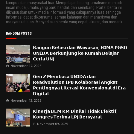
kampus dan masyarakat luar. Mempelajari bidang jurnalisme menjadi
insan muda jurnalis yang baik, handal, dan seimbang. Portal berita ini
dikhususkan untuk media informasi yang cakupannya luas sehingga
informasi dapat dikonsumsi semua kalangan dari mahasiswa dan
masyarakat luas. Menyediakan berita yang cepat, akurat, dan menarik.
RANDOM POSTS
𝗕𝗮𝗻𝗴𝘂𝗻 𝗥𝗲𝗹𝗮𝘀𝗶 𝗱𝗮𝗻 𝗪𝗮𝘄𝗮𝘀𝗮𝗻, 𝗛𝗜𝗠𝗔 𝗣𝗚𝗦𝗗
𝗨𝗡𝗜𝗗𝗔 𝗕𝗲𝗿𝗸𝘂𝗻𝗷𝘂𝗻𝗴 𝗸𝗲 𝗥𝘂𝗺𝗮𝗵 𝗕𝗲𝗹𝗮𝗷𝗮𝗿
𝗖𝗲𝗿𝗶𝗮 𝗨𝗡𝗝
November 17, 2025
𝗚𝗲𝗻 𝗭 𝗠𝗲𝗺𝗯𝗮𝗰𝗮 𝗨𝗡𝗜𝗗𝗔 𝗱𝗮𝗻
𝗥𝗲𝗮𝗱𝘃𝗼𝗹𝘂𝘁𝗶𝗼𝗻 𝗜𝗣𝗕 𝗞𝗼𝗹𝗮𝗯𝗼𝗿𝗮𝘀𝗶 𝗔𝗻𝗴𝗸𝗮𝘁
𝗣𝗲𝗻𝘁𝗶𝗻𝗴𝗻𝘆𝗮 𝗟𝗶𝘁𝗲𝗿𝗮𝘀𝗶 𝗞𝗼𝗻𝘃𝗲𝗻𝘀𝗶𝗼𝗻𝗮𝗹 𝗱𝗶 𝗘𝗿𝗮
𝗗𝗶𝗴𝗶𝘁𝗮𝗹
November 13, 2025
𝗞𝗶𝗻𝗲𝗿𝗷𝗮 𝗕𝗘𝗠 𝗞𝗠 𝗗𝗶𝗻𝗶𝗹𝗮𝗶 𝗧𝗶𝗱𝗮𝗸 𝗘𝗳𝗲𝗸𝘁𝗶𝗳,
𝗞𝗼𝗻𝗴𝗿𝗲𝘀 𝗧𝗲𝗿𝗶𝗺𝗮 𝗟𝗣𝗝 𝗕𝗲𝗿𝘀𝘆𝗮𝗿𝗮𝘁
November 09, 2025