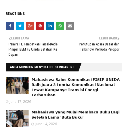
REACTIONS
LEBIH LAMA
LEBIH BARU
Pemira FE Tempatkan Faisal-Dede
Penutupan Acara Bazar dan
Pimpin BEM FE Unida Setahun Ke
Talkshow Pemuda Pelopor
Depan
ANDA MUNGKIN MENYUKAI POSTINGAN INI
𝗠𝗮𝗵𝗮𝘀𝗶𝘀𝘄𝗮 𝗦𝗮𝗶𝗻𝘀 𝗞𝗼𝗺𝘂𝗻𝗶𝗸𝗮𝘀𝗶 𝗙𝗜𝗦𝗜𝗣 𝗨𝗡𝗜𝗗𝗔
𝗥𝗮𝗶𝗵 𝗝𝘂𝗮𝗿𝗮 𝟯 𝗟𝗼𝗺𝗯𝗮 𝗞𝗼𝗺𝘂𝗻𝗶𝗸𝗮𝘀𝗶 𝗡𝗮𝘀𝗶𝗼𝗻𝗮𝗹
𝗟𝗲𝘄𝗮𝘁 𝗞𝗮𝗺𝗽𝗮𝗻𝘆𝗲 𝗧𝗿𝗮𝗻𝘀𝗶𝘀𝗶 𝗘𝗻𝗲𝗿𝗴𝗶
𝗧𝗲𝗿𝗯𝗮𝗿𝘂𝗸𝗮𝗻
June 17, 2026
𝗠𝗮𝗵𝗮𝘀𝗶𝘀𝘄𝗮 𝘆𝗮𝗻𝗴 𝗠𝘂𝗹𝗮𝗶 𝗠𝗲𝗺𝗯𝗮𝗰𝗮 𝗕𝘂𝗸𝘂 𝗟𝗮𝗴𝗶
𝗦𝗲𝘁𝗲𝗹𝗮𝗵 𝗟𝗮𝗺𝗮 ‘𝗕𝘂𝘁𝗮 𝗕𝘂𝗸𝘂’
June 14, 2026