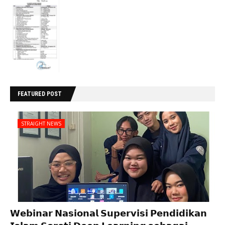
FEATURED POST
STRAIGHT NEWS
𝗪𝗲𝗯𝗶𝗻𝗮𝗿 𝗡𝗮𝘀𝗶𝗼𝗻𝗮𝗹 𝗦𝘂𝗽𝗲𝗿𝘃𝗶𝘀𝗶 𝗣𝗲𝗻𝗱𝗶𝗱𝗶𝗸𝗮𝗻