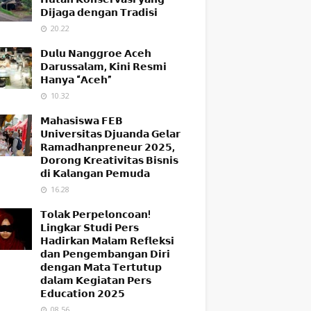
𝗗𝗶𝗷𝗮𝗴𝗮 𝗱𝗲𝗻𝗴𝗮𝗻 𝗧𝗿𝗮𝗱𝗶𝘀𝗶
20.22
𝗗𝘂𝗹𝘂 𝗡𝗮𝗻𝗴𝗴𝗿𝗼𝗲 𝗔𝗰𝗲𝗵
𝗗𝗮𝗿𝘂𝘀𝘀𝗮𝗹𝗮𝗺, 𝗞𝗶𝗻𝗶 𝗥𝗲𝘀𝗺𝗶
𝗛𝗮𝗻𝘆𝗮 “𝗔𝗰𝗲𝗵”
10.32
𝗠𝗮𝗵𝗮𝘀𝗶𝘀𝘄𝗮 𝗙𝗘𝗕
𝗨𝗻𝗶𝘃𝗲𝗿𝘀𝗶𝘁𝗮𝘀 𝗗𝗷𝘂𝗮𝗻𝗱𝗮 𝗚𝗲𝗹𝗮𝗿
𝗥𝗮𝗺𝗮𝗱𝗵𝗮𝗻𝗽𝗿𝗲𝗻𝗲𝘂𝗿 𝟮𝟬𝟮𝟱,
𝗗𝗼𝗿𝗼𝗻𝗴 𝗞𝗿𝗲𝗮𝘁𝗶𝘃𝗶𝘁𝗮𝘀 𝗕𝗶𝘀𝗻𝗶𝘀
𝗱𝗶 𝗞𝗮𝗹𝗮𝗻𝗴𝗮𝗻 𝗣𝗲𝗺𝘂𝗱𝗮
16.28
𝗧𝗼𝗹𝗮𝗸 𝗣𝗲𝗿𝗽𝗲𝗹𝗼𝗻𝗰𝗼𝗮𝗻!
𝗟𝗶𝗻𝗴𝗸𝗮𝗿 𝗦𝘁𝘂𝗱𝗶 𝗣𝗲𝗿𝘀
𝗛𝗮𝗱𝗶𝗿𝗸𝗮𝗻 𝗠𝗮𝗹𝗮𝗺 𝗥𝗲𝗳𝗹𝗲𝗸𝘀𝗶
𝗱𝗮𝗻 𝗣𝗲𝗻𝗴𝗲𝗺𝗯𝗮𝗻𝗴𝗮𝗻 𝗗𝗶𝗿𝗶
𝗱𝗲𝗻𝗴𝗮𝗻 𝗠𝗮𝘁𝗮 𝗧𝗲𝗿𝘁𝘂𝘁𝘂𝗽
𝗱𝗮𝗹𝗮𝗺 𝗞𝗲𝗴𝗶𝗮𝘁𝗮𝗻 𝗣𝗲𝗿𝘀
𝗘𝗱𝘂𝗰𝗮𝘁𝗶𝗼𝗻 𝟮𝟬𝟮𝟱
08.56