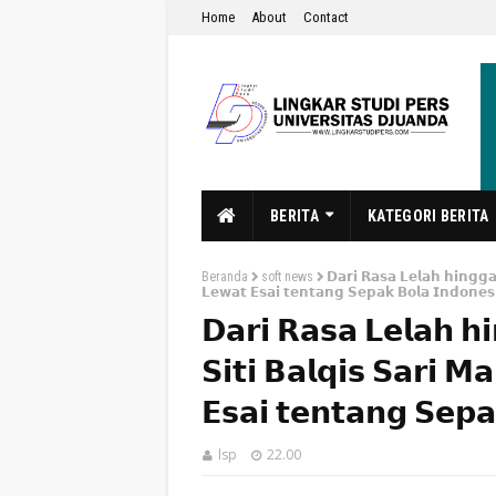
Home
About
Contact
BERITA
KATEGORI BERITA
Beranda
soft news
𝗗𝗮𝗿𝗶 𝗥𝗮𝘀𝗮 𝗟𝗲𝗹𝗮𝗵 𝗵𝗶𝗻𝗴𝗴𝗮 
𝗟𝗲𝘄𝗮𝘁 𝗘𝘀𝗮𝗶 𝘁𝗲𝗻𝘁𝗮𝗻𝗴 𝗦𝗲𝗽𝗮𝗸 𝗕𝗼𝗹𝗮 𝗜𝗻𝗱𝗼𝗻𝗲𝘀
𝗗𝗮𝗿𝗶 𝗥𝗮𝘀𝗮 𝗟𝗲𝗹𝗮𝗵 𝗵𝗶
𝗦𝗶𝘁𝗶 𝗕𝗮𝗹𝗾𝗶𝘀 𝗦𝗮𝗿𝗶 𝗠
𝗘𝘀𝗮𝗶 𝘁𝗲𝗻𝘁𝗮𝗻𝗴 𝗦𝗲𝗽𝗮
lsp
22.00