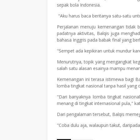
sepak bola Indonesia.
"Aku harus baca beritanya satu-satu unt
Perjalanan menuju kemenangan tidak be
padatnya aktivitas, Balqis juga mengha
bahasa Inggris pada babak final yang ber
"Sempet ada kepikiran untuk mundur karen
Menurutnya, topik yang mengangkat kega
salah satu alasan esainya mampu menarik
Kemenangan ini terasa istimewa bagi Ba
lomba tingkat nasional tanpa hasil yang 
"Dari banyaknya lomba tingkat nasiona
menang di tingkat internasional pula," ka
Dari pengalaman tersebut, Balqis meme
"Coba dulu aja, walaupun takut, daripad