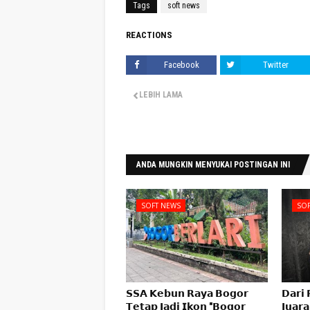
Tags
soft news
REACTIONS
Facebook
Twitter
LEBIH LAMA
ANDA MUNGKIN MENYUKAI POSTINGAN INI
SOFT NEWS
SOF
𝗦𝗦𝗔 𝗞𝗲𝗯𝘂𝗻 𝗥𝗮𝘆𝗮 𝗕𝗼𝗴𝗼𝗿
𝗗𝗮𝗿𝗶 
𝗧𝗲𝘁𝗮𝗽 𝗝𝗮𝗱𝗶 𝗜𝗸𝗼𝗻 "𝗕𝗼𝗴𝗼𝗿
𝗝𝘂𝗮𝗿𝗮