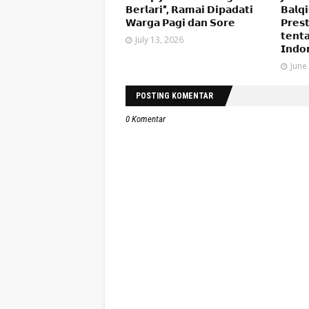
𝗕𝗲𝗿𝗹𝗮𝗿𝗶", 𝗥𝗮𝗺𝗮𝗶 𝗗𝗶𝗽𝗮𝗱𝗮𝘁𝗶
𝗕𝗮𝗹𝗾
𝗪𝗮𝗿𝗴𝗮 𝗣𝗮𝗴𝗶 𝗱𝗮𝗻 𝗦𝗼𝗿𝗲
𝗣𝗿𝗲𝘀
𝘁𝗲𝗻𝘁
July 13, 2026
𝗜𝗻𝗱𝗼
June
POSTING KOMENTAR
0 Komentar