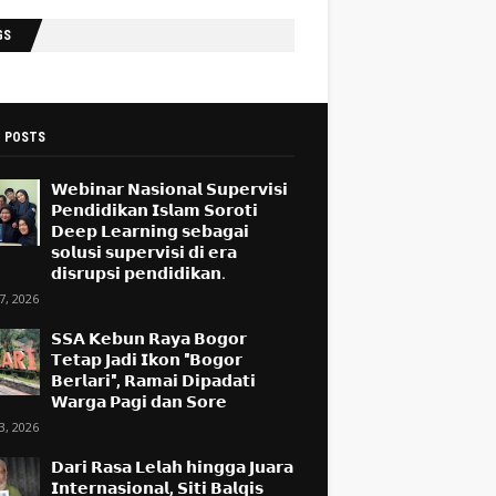
GS
 POSTS
𝗪𝗲𝗯𝗶𝗻𝗮𝗿 𝗡𝗮𝘀𝗶𝗼𝗻𝗮𝗹 𝗦𝘂𝗽𝗲𝗿𝘃𝗶𝘀𝗶
𝗣𝗲𝗻𝗱𝗶𝗱𝗶𝗸𝗮𝗻 𝗜𝘀𝗹𝗮𝗺 𝗦𝗼𝗿𝗼𝘁𝗶
𝗗𝗲𝗲𝗽 𝗟𝗲𝗮𝗿𝗻𝗶𝗻𝗴 𝘀𝗲𝗯𝗮𝗴𝗮𝗶
𝘀𝗼𝗹𝘂𝘀𝗶 𝘀𝘂𝗽𝗲𝗿𝘃𝗶𝘀𝗶 𝗱𝗶 𝗲𝗿𝗮
𝗱𝗶𝘀𝗿𝘂𝗽𝘀𝗶 𝗽𝗲𝗻𝗱𝗶𝗱𝗶𝗸𝗮𝗻.
17, 2026
𝗦𝗦𝗔 𝗞𝗲𝗯𝘂𝗻 𝗥𝗮𝘆𝗮 𝗕𝗼𝗴𝗼𝗿
𝗧𝗲𝘁𝗮𝗽 𝗝𝗮𝗱𝗶 𝗜𝗸𝗼𝗻 "𝗕𝗼𝗴𝗼𝗿
𝗕𝗲𝗿𝗹𝗮𝗿𝗶", 𝗥𝗮𝗺𝗮𝗶 𝗗𝗶𝗽𝗮𝗱𝗮𝘁𝗶
𝗪𝗮𝗿𝗴𝗮 𝗣𝗮𝗴𝗶 𝗱𝗮𝗻 𝗦𝗼𝗿𝗲
13, 2026
𝗗𝗮𝗿𝗶 𝗥𝗮𝘀𝗮 𝗟𝗲𝗹𝗮𝗵 𝗵𝗶𝗻𝗴𝗴𝗮 𝗝𝘂𝗮𝗿𝗮
𝗜𝗻𝘁𝗲𝗿𝗻𝗮𝘀𝗶𝗼𝗻𝗮𝗹, 𝗦𝗶𝘁𝗶 𝗕𝗮𝗹𝗾𝗶𝘀