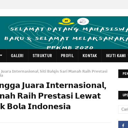
GALERI
STRUKTUR
PROFIL
KONTAK
IKUTI KAMI
𝗝𝘂𝗮𝗿𝗮 𝗜𝗻𝘁𝗲𝗿𝗻𝗮𝘀𝗶𝗼𝗻𝗮𝗹, 𝗦𝗶𝘁𝗶 𝗕𝗮𝗹𝗾𝗶𝘀 𝗦𝗮𝗿𝗶 𝗠𝗮𝗻𝗮𝗵 𝗥𝗮𝗶𝗵 𝗣𝗿𝗲𝘀𝘁𝗮𝘀𝗶
PE
𝗮
𝗻𝗴𝗴𝗮 𝗝𝘂𝗮𝗿𝗮 𝗜𝗻𝘁𝗲𝗿𝗻𝗮𝘀𝗶𝗼𝗻𝗮𝗹,
𝗮𝗻𝗮𝗵 𝗥𝗮𝗶𝗵 𝗣𝗿𝗲𝘀𝘁𝗮𝘀𝗶 𝗟𝗲𝘄𝗮𝘁
UP
𝗸 𝗕𝗼𝗹𝗮 𝗜𝗻𝗱𝗼𝗻𝗲𝘀𝗶𝗮