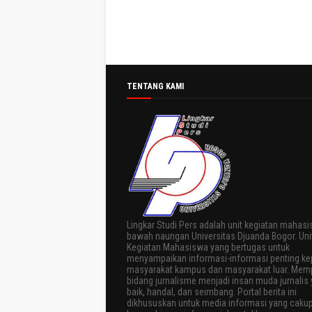
TENTANG KAMI
Lingkar Studi Pers adalah unit kegiatan mahasi
bawah naungan Universitas Djuanda Bogor. Uni
Kegiatan Mahasiswa yang bertugas untuk
menyampaikan informasi-informasi penting k
masyarakat kampus dan masyarakat luar. Memp
bidang jurnalisme menjadi insan muda jurnalis
baik, handal, dan seimbang. Portal berita ini
dikhususkan untuk media informasi yang caku