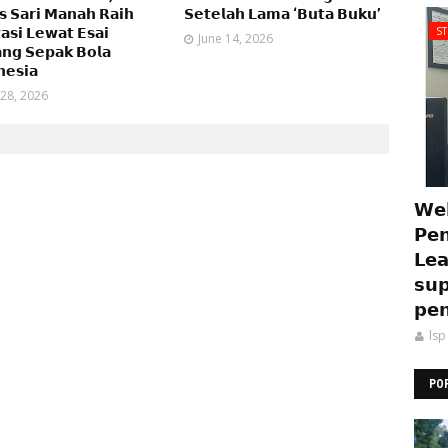
𝘀 𝗦𝗮𝗿𝗶 𝗠𝗮𝗻𝗮𝗵 𝗥𝗮𝗶𝗵
𝗦𝗲𝘁𝗲𝗹𝗮𝗵 𝗟𝗮𝗺𝗮 ‘𝗕𝘂𝘁𝗮 𝗕𝘂𝗸𝘂’
S
𝗮𝘀𝗶 𝗟𝗲𝘄𝗮𝘁 𝗘𝘀𝗮𝗶
June 14, 2026
𝗻𝗴 𝗦𝗲𝗽𝗮𝗸 𝗕𝗼𝗹𝗮
𝗲𝘀𝗶𝗮
 28, 2026
𝗪𝗲𝗯
𝗣𝗲𝗻
𝗟𝗲𝗮
𝘀𝘂𝗽
𝗽𝗲𝗻
lsp
PO