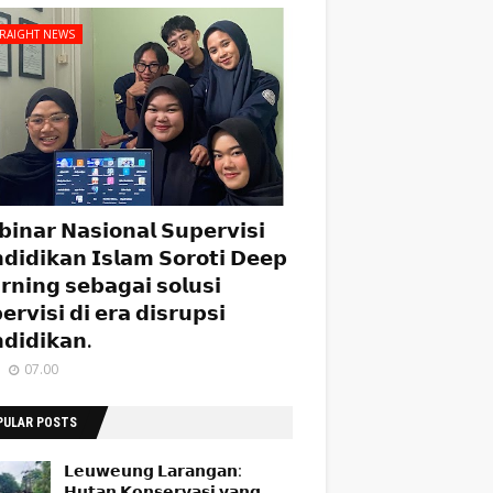
TRAIGHT NEWS
𝗶𝗻𝗮𝗿 𝗡𝗮𝘀𝗶𝗼𝗻𝗮𝗹 𝗦𝘂𝗽𝗲𝗿𝘃𝗶𝘀𝗶
𝗱𝗶𝗱𝗶𝗸𝗮𝗻 𝗜𝘀𝗹𝗮𝗺 𝗦𝗼𝗿𝗼𝘁𝗶 𝗗𝗲𝗲𝗽
𝗿𝗻𝗶𝗻𝗴 𝘀𝗲𝗯𝗮𝗴𝗮𝗶 𝘀𝗼𝗹𝘂𝘀𝗶
𝗲𝗿𝘃𝗶𝘀𝗶 𝗱𝗶 𝗲𝗿𝗮 𝗱𝗶𝘀𝗿𝘂𝗽𝘀𝗶
𝗱𝗶𝗱𝗶𝗸𝗮𝗻.
07.00
PULAR POSTS
𝗟𝗲𝘂𝘄𝗲𝘂𝗻𝗴 𝗟𝗮𝗿𝗮𝗻𝗴𝗮𝗻:
𝗛𝘂𝘁𝗮𝗻 𝗞𝗼𝗻𝘀𝗲𝗿𝘃𝗮𝘀𝗶 𝘆𝗮𝗻𝗴