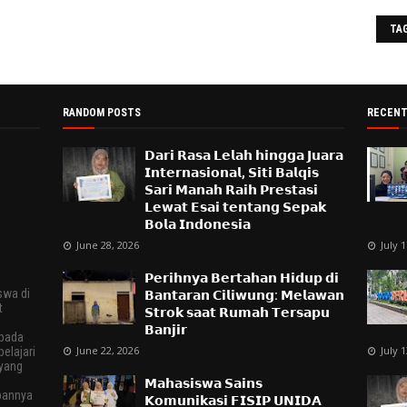
TA
RANDOM POSTS
RECENT
𝗗𝗮𝗿𝗶 𝗥𝗮𝘀𝗮 𝗟𝗲𝗹𝗮𝗵 𝗵𝗶𝗻𝗴𝗴𝗮 𝗝𝘂𝗮𝗿𝗮
𝗜𝗻𝘁𝗲𝗿𝗻𝗮𝘀𝗶𝗼𝗻𝗮𝗹, 𝗦𝗶𝘁𝗶 𝗕𝗮𝗹𝗾𝗶𝘀
𝗦𝗮𝗿𝗶 𝗠𝗮𝗻𝗮𝗵 𝗥𝗮𝗶𝗵 𝗣𝗿𝗲𝘀𝘁𝗮𝘀𝗶
𝗟𝗲𝘄𝗮𝘁 𝗘𝘀𝗮𝗶 𝘁𝗲𝗻𝘁𝗮𝗻𝗴 𝗦𝗲𝗽𝗮𝗸
𝗕𝗼𝗹𝗮 𝗜𝗻𝗱𝗼𝗻𝗲𝘀𝗶𝗮
June 28, 2026
July 
𝗣𝗲𝗿𝗶𝗵𝗻𝘆𝗮 𝗕𝗲𝗿𝘁𝗮𝗵𝗮𝗻 𝗛𝗶𝗱𝘂𝗽 𝗱𝗶
swa di
𝗕𝗮𝗻𝘁𝗮𝗿𝗮𝗻 𝗖𝗶𝗹𝗶𝘄𝘂𝗻𝗴: 𝗠𝗲𝗹𝗮𝘄𝗮𝗻
t
𝗦𝘁𝗿𝗼𝗸 𝘀𝗮𝗮𝘁 𝗥𝘂𝗺𝗮𝗵 𝗧𝗲𝗿𝘀𝗮𝗽𝘂
𝗕𝗮𝗻𝗷𝗶𝗿
epada
June 22, 2026
July 
elajari
 yang
𝗠𝗮𝗵𝗮𝘀𝗶𝘀𝘄𝗮 𝗦𝗮𝗶𝗻𝘀
pannya
𝗞𝗼𝗺𝘂𝗻𝗶𝗸𝗮𝘀𝗶 𝗙𝗜𝗦𝗜𝗣 𝗨𝗡𝗜𝗗𝗔