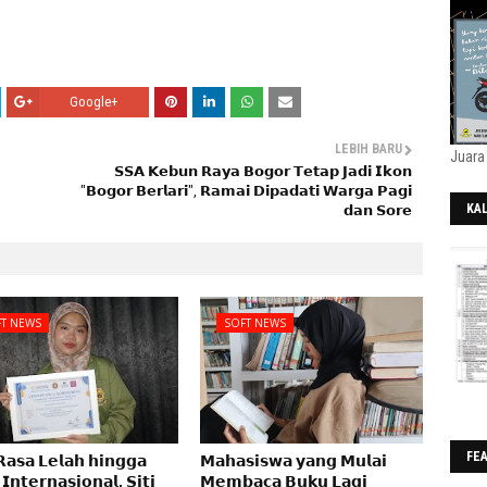
Google+
LEBIH BARU
Juara
𝗦𝗦𝗔 𝗞𝗲𝗯𝘂𝗻 𝗥𝗮𝘆𝗮 𝗕𝗼𝗴𝗼𝗿 𝗧𝗲𝘁𝗮𝗽 𝗝𝗮𝗱𝗶 𝗜𝗸𝗼𝗻
"𝗕𝗼𝗴𝗼𝗿 𝗕𝗲𝗿𝗹𝗮𝗿𝗶", 𝗥𝗮𝗺𝗮𝗶 𝗗𝗶𝗽𝗮𝗱𝗮𝘁𝗶 𝗪𝗮𝗿𝗴𝗮 𝗣𝗮𝗴𝗶
KA
𝗱𝗮𝗻 𝗦𝗼𝗿𝗲
202
T NEWS
SOFT NEWS
FE
𝗥𝗮𝘀𝗮 𝗟𝗲𝗹𝗮𝗵 𝗵𝗶𝗻𝗴𝗴𝗮
𝗠𝗮𝗵𝗮𝘀𝗶𝘀𝘄𝗮 𝘆𝗮𝗻𝗴 𝗠𝘂𝗹𝗮𝗶
 𝗜𝗻𝘁𝗲𝗿𝗻𝗮𝘀𝗶𝗼𝗻𝗮𝗹, 𝗦𝗶𝘁𝗶
𝗠𝗲𝗺𝗯𝗮𝗰𝗮 𝗕𝘂𝗸𝘂 𝗟𝗮𝗴𝗶