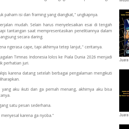
Webin
uk paham isi dan framing yang diangkat," ungkapnya.
rjalan mudah. Selain harus menyelesaikan esai di tengah
dapi tantangan saat mempresentasikan penelitiannya dalam
langsung secara daring.
a ngerasa cape, tapi akhirnya tetep lanjut," ceritanya.
galan Timnas Indonesia lolos ke Piala Dunia 2026 menjadi
Juara
 perhatian juri.
lqis karena datang setelah berbagai pengalaman mengikuti
diharapkan.
l yang aku ikuti dan ga pernah menang, akhirnya aku bisa
tanya.
gang satu pesan sederhana.
a menyesal karena ga nyoba."
Juara