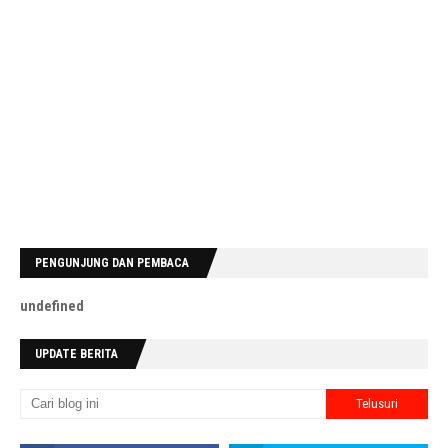
PENGUNJUNG DAN PEMBACA
u
n
d
e
f
n
e
d
UPDATE BERITA