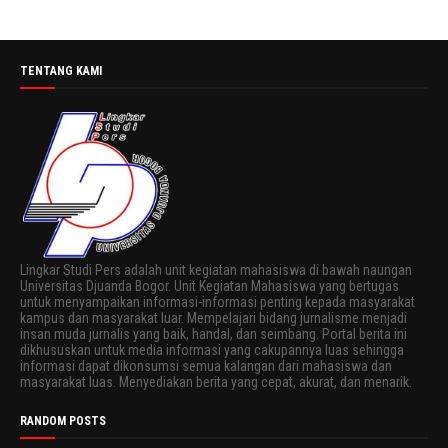
TENTANG KAMI
Lingkar Studi Pers adalah unit kegiatan mahasiswa di bawah naungan
Universitas Djuanda Bogor. Unit Kegiatan Mahasiswa yang bertugas
untuk menyampaikan informasi-informasi penting kepada masyarakat
kampus dan masyarakat luar. Mempelajari bidang jurnalisme menjadi
insan muda jurnalis yang baik, handal, dan seimbang. Portal berita ini
dikhususkan untuk media informasi yang cakupannya luas sehingga
informasi dapat dikonsumsi semua kalangan dari mahasiswa dan
masyarakat luas. Menyediakan berita yang cepat, akurat, dan menarik.
RANDOM POSTS