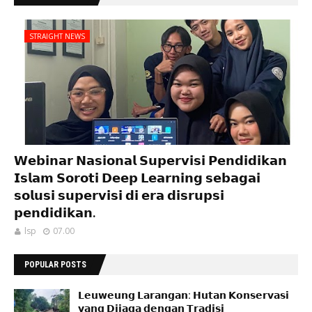
STRAIGHT NEWS
𝗪𝗲𝗯𝗶𝗻𝗮𝗿 𝗡𝗮𝘀𝗶𝗼𝗻𝗮𝗹 𝗦𝘂𝗽𝗲𝗿𝘃𝗶𝘀𝗶 𝗣𝗲𝗻𝗱𝗶𝗱𝗶𝗸𝗮𝗻
𝗜𝘀𝗹𝗮𝗺 𝗦𝗼𝗿𝗼𝘁𝗶 𝗗𝗲𝗲𝗽 𝗟𝗲𝗮𝗿𝗻𝗶𝗻𝗴 𝘀𝗲𝗯𝗮𝗴𝗮𝗶
𝘀𝗼𝗹𝘂𝘀𝗶 𝘀𝘂𝗽𝗲𝗿𝘃𝗶𝘀𝗶 𝗱𝗶 𝗲𝗿𝗮 𝗱𝗶𝘀𝗿𝘂𝗽𝘀𝗶
𝗽𝗲𝗻𝗱𝗶𝗱𝗶𝗸𝗮𝗻.
lsp
07.00
POPULAR POSTS
𝗟𝗲𝘂𝘄𝗲𝘂𝗻𝗴 𝗟𝗮𝗿𝗮𝗻𝗴𝗮𝗻: 𝗛𝘂𝘁𝗮𝗻 𝗞𝗼𝗻𝘀𝗲𝗿𝘃𝗮𝘀𝗶
𝘆𝗮𝗻𝗴 𝗗𝗶𝗷𝗮𝗴𝗮 𝗱𝗲𝗻𝗴𝗮𝗻 𝗧𝗿𝗮𝗱𝗶𝘀𝗶