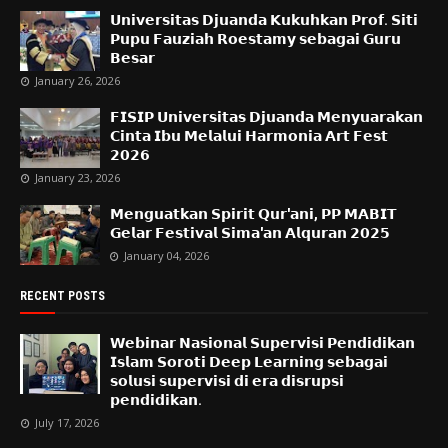
𝗨𝗻𝗶𝘃𝗲𝗿𝘀𝗶𝘁𝗮𝘀 𝗗𝗷𝘂𝗮𝗻𝗱𝗮 𝗞𝘂𝗸𝘂𝗵𝗸𝗮𝗻 𝗣𝗿𝗼𝗳. 𝗦𝗶𝘁𝗶
𝗣𝘂𝗽𝘂 𝗙𝗮𝘂𝘇𝗶𝗮𝗵 𝗥𝗼𝗲𝘀𝘁𝗮𝗺𝘆 𝘀𝗲𝗯𝗮𝗴𝗮𝗶 𝗚𝘂𝗿𝘂
𝗕𝗲𝘀𝗮𝗿
January 26, 2026
𝗙𝗜𝗦𝗜𝗣 𝗨𝗻𝗶𝘃𝗲𝗿𝘀𝗶𝘁𝗮𝘀 𝗗𝗷𝘂𝗮𝗻𝗱𝗮 𝗠𝗲𝗻𝘆𝘂𝗮𝗿𝗮𝗸𝗮𝗻
𝗖𝗶𝗻𝘁𝗮 𝗜𝗯𝘂 𝗠𝗲𝗹𝗮𝗹𝘂𝗶 𝗛𝗮𝗿𝗺𝗼𝗻𝗶𝗮 𝗔𝗿𝘁 𝗙𝗲𝘀𝘁
𝟮𝟬𝟮𝟲
January 23, 2026
𝗠𝗲𝗻𝗴𝘂𝗮𝘁𝗸𝗮𝗻 𝗦𝗽𝗶𝗿𝗶𝘁 𝗤𝘂𝗿'𝗮𝗻𝗶, 𝗣𝗣 𝗠𝗔𝗕𝗜𝗧
𝗚𝗲𝗹𝗮𝗿 𝗙𝗲𝘀𝘁𝗶𝘃𝗮𝗹 𝗦𝗶𝗺𝗮'𝗮𝗻 𝗔𝗹𝗾𝘂𝗿𝗮𝗻 𝟮𝟬𝟮𝟱
January 04, 2026
RECENT POSTS
𝗪𝗲𝗯𝗶𝗻𝗮𝗿 𝗡𝗮𝘀𝗶𝗼𝗻𝗮𝗹 𝗦𝘂𝗽𝗲𝗿𝘃𝗶𝘀𝗶 𝗣𝗲𝗻𝗱𝗶𝗱𝗶𝗸𝗮𝗻
𝗜𝘀𝗹𝗮𝗺 𝗦𝗼𝗿𝗼𝘁𝗶 𝗗𝗲𝗲𝗽 𝗟𝗲𝗮𝗿𝗻𝗶𝗻𝗴 𝘀𝗲𝗯𝗮𝗴𝗮𝗶
𝘀𝗼𝗹𝘂𝘀𝗶 𝘀𝘂𝗽𝗲𝗿𝘃𝗶𝘀𝗶 𝗱𝗶 𝗲𝗿𝗮 𝗱𝗶𝘀𝗿𝘂𝗽𝘀𝗶
𝗽𝗲𝗻𝗱𝗶𝗱𝗶𝗸𝗮𝗻.
July 17, 2026