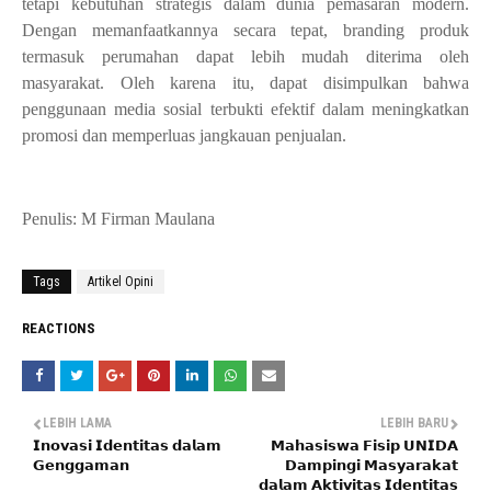
tetapi kebutuhan strategis dalam dunia pemasaran modern.
Dengan memanfaatkannya secara tepat, branding produk
termasuk perumahan dapat lebih mudah diterima oleh
masyarakat. Oleh karena itu, dapat disimpulkan bahwa
penggunaan media sosial terbukti efektif dalam meningkatkan
promosi dan memperluas jangkauan penjualan.
Penulis: M Firman Maulana
Tags
Artikel Opini
REACTIONS
LEBIH LAMA
LEBIH BARU
𝗜𝗻𝗼𝘃𝗮𝘀𝗶 𝗜𝗱𝗲𝗻𝘁𝗶𝘁𝗮𝘀 𝗱𝗮𝗹𝗮𝗺
𝗠𝗮𝗵𝗮𝘀𝗶𝘀𝘄𝗮 𝗙𝗶𝘀𝗶𝗽 𝗨𝗡𝗜𝗗𝗔
𝗚𝗲𝗻𝗴𝗴𝗮𝗺𝗮𝗻
𝗗𝗮𝗺𝗽𝗶𝗻𝗴𝗶 𝗠𝗮𝘀𝘆𝗮𝗿𝗮𝗸𝗮𝘁
𝗱𝗮𝗹𝗮𝗺 𝗔𝗸𝘁𝗶𝘃𝗶𝘁𝗮𝘀 𝗜𝗱𝗲𝗻𝘁𝗶𝘁𝗮𝘀