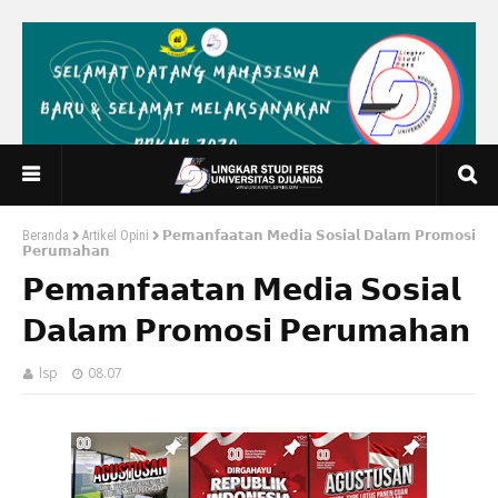
Beranda
Artikel Opini
𝗣𝗲𝗺𝗮𝗻𝗳𝗮𝗮𝘁𝗮𝗻 𝗠𝗲𝗱𝗶𝗮 𝗦𝗼𝘀𝗶𝗮𝗹 𝗗𝗮𝗹𝗮𝗺 𝗣𝗿𝗼𝗺𝗼𝘀𝗶
𝗣𝗲𝗿𝘂𝗺𝗮𝗵𝗮𝗻
𝗣𝗲𝗺𝗮𝗻𝗳𝗮𝗮𝘁𝗮𝗻 𝗠𝗲𝗱𝗶𝗮 𝗦𝗼𝘀𝗶𝗮𝗹
𝗗𝗮𝗹𝗮𝗺 𝗣𝗿𝗼𝗺𝗼𝘀𝗶 𝗣𝗲𝗿𝘂𝗺𝗮𝗵𝗮𝗻
lsp
08.07