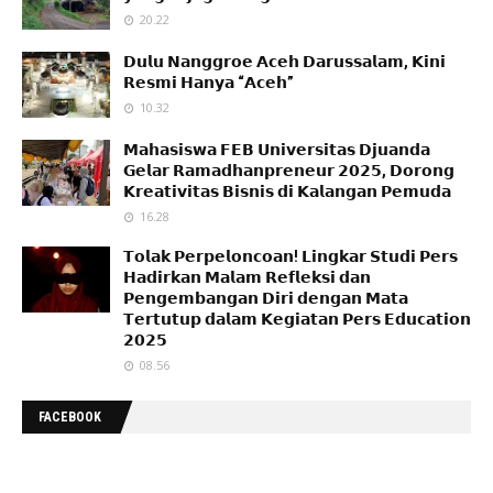
20.22
𝗗𝘂𝗹𝘂 𝗡𝗮𝗻𝗴𝗴𝗿𝗼𝗲 𝗔𝗰𝗲𝗵 𝗗𝗮𝗿𝘂𝘀𝘀𝗮𝗹𝗮𝗺, 𝗞𝗶𝗻𝗶
𝗥𝗲𝘀𝗺𝗶 𝗛𝗮𝗻𝘆𝗮 “𝗔𝗰𝗲𝗵”
10.32
𝗠𝗮𝗵𝗮𝘀𝗶𝘀𝘄𝗮 𝗙𝗘𝗕 𝗨𝗻𝗶𝘃𝗲𝗿𝘀𝗶𝘁𝗮𝘀 𝗗𝗷𝘂𝗮𝗻𝗱𝗮
𝗚𝗲𝗹𝗮𝗿 𝗥𝗮𝗺𝗮𝗱𝗵𝗮𝗻𝗽𝗿𝗲𝗻𝗲𝘂𝗿 𝟮𝟬𝟮𝟱, 𝗗𝗼𝗿𝗼𝗻𝗴
𝗞𝗿𝗲𝗮𝘁𝗶𝘃𝗶𝘁𝗮𝘀 𝗕𝗶𝘀𝗻𝗶𝘀 𝗱𝗶 𝗞𝗮𝗹𝗮𝗻𝗴𝗮𝗻 𝗣𝗲𝗺𝘂𝗱𝗮
16.28
𝗧𝗼𝗹𝗮𝗸 𝗣𝗲𝗿𝗽𝗲𝗹𝗼𝗻𝗰𝗼𝗮𝗻! 𝗟𝗶𝗻𝗴𝗸𝗮𝗿 𝗦𝘁𝘂𝗱𝗶 𝗣𝗲𝗿𝘀
𝗛𝗮𝗱𝗶𝗿𝗸𝗮𝗻 𝗠𝗮𝗹𝗮𝗺 𝗥𝗲𝗳𝗹𝗲𝗸𝘀𝗶 𝗱𝗮𝗻
𝗣𝗲𝗻𝗴𝗲𝗺𝗯𝗮𝗻𝗴𝗮𝗻 𝗗𝗶𝗿𝗶 𝗱𝗲𝗻𝗴𝗮𝗻 𝗠𝗮𝘁𝗮
𝗧𝗲𝗿𝘁𝘂𝘁𝘂𝗽 𝗱𝗮𝗹𝗮𝗺 𝗞𝗲𝗴𝗶𝗮𝘁𝗮𝗻 𝗣𝗲𝗿𝘀 𝗘𝗱𝘂𝗰𝗮𝘁𝗶𝗼𝗻
𝟮𝟬𝟮𝟱
08.56
FACEBOOK