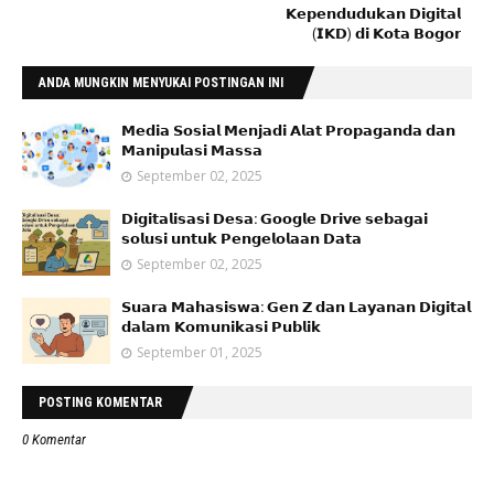
𝗞𝗲𝗽𝗲𝗻𝗱𝘂𝗱𝘂𝗸𝗮𝗻 𝗗𝗶𝗴𝗶𝘁𝗮𝗹
(𝗜𝗞𝗗) 𝗱𝗶 𝗞𝗼𝘁𝗮 𝗕𝗼𝗴𝗼𝗿
ANDA MUNGKIN MENYUKAI POSTINGAN INI
𝗠𝗲𝗱𝗶𝗮 𝗦𝗼𝘀𝗶𝗮𝗹 𝗠𝗲𝗻𝗷𝗮𝗱𝗶 𝗔𝗹𝗮𝘁 𝗣𝗿𝗼𝗽𝗮𝗴𝗮𝗻𝗱𝗮 𝗱𝗮𝗻
𝗠𝗮𝗻𝗶𝗽𝘂𝗹𝗮𝘀𝗶 𝗠𝗮𝘀𝘀𝗮
September 02, 2025
𝗗𝗶𝗴𝗶𝘁𝗮𝗹𝗶𝘀𝗮𝘀𝗶 𝗗𝗲𝘀𝗮: 𝗚𝗼𝗼𝗴𝗹𝗲 𝗗𝗿𝗶𝘃𝗲 𝘀𝗲𝗯𝗮𝗴𝗮𝗶
𝘀𝗼𝗹𝘂𝘀𝗶 𝘂𝗻𝘁𝘂𝗸 𝗣𝗲𝗻𝗴𝗲𝗹𝗼𝗹𝗮𝗮𝗻 𝗗𝗮𝘁𝗮
September 02, 2025
𝗦𝘂𝗮𝗿𝗮 𝗠𝗮𝗵𝗮𝘀𝗶𝘀𝘄𝗮: 𝗚𝗲𝗻 𝗭 𝗱𝗮𝗻 𝗟𝗮𝘆𝗮𝗻𝗮𝗻 𝗗𝗶𝗴𝗶𝘁𝗮𝗹
𝗱𝗮𝗹𝗮𝗺 𝗞𝗼𝗺𝘂𝗻𝗶𝗸𝗮𝘀𝗶 𝗣𝘂𝗯𝗹𝗶𝗸
September 01, 2025
POSTING KOMENTAR
0 Komentar