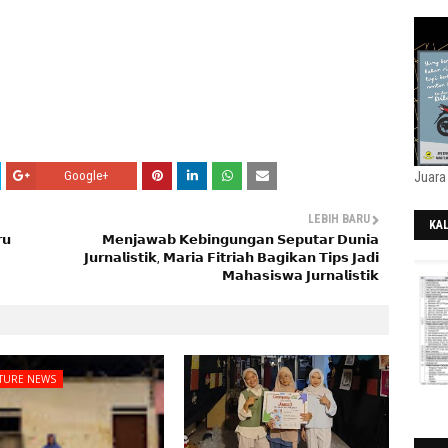
Google+
Juara
LEBIH BARU
KA
𝘂
𝗠𝗲𝗻𝗷𝗮𝘄𝗮𝗯 𝗞𝗲𝗯𝗶𝗻𝗴𝘂𝗻𝗴𝗮𝗻 𝗦𝗲𝗽𝘂𝘁𝗮𝗿 𝗗𝘂𝗻𝗶𝗮
202
𝗝𝘂𝗿𝗻𝗮𝗹𝗶𝘀𝘁𝗶𝗸, 𝗠𝗮𝗿𝗶𝗮 𝗙𝗶𝘁𝗿𝗶𝗮𝗵 𝗕𝗮𝗴𝗶𝗸𝗮𝗻 𝗧𝗶𝗽𝘀 𝗝𝗮𝗱𝗶
𝗠𝗮𝗵𝗮𝘀𝗶𝘀𝘄𝗮 𝗝𝘂𝗿𝗻𝗮𝗹𝗶𝘀𝘁𝗶𝗸
TURE NEWS