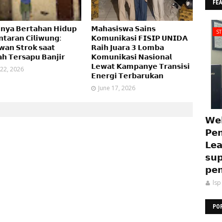
FE
𝗻𝘆𝗮 𝗕𝗲𝗿𝘁𝗮𝗵𝗮𝗻 𝗛𝗶𝗱𝘂𝗽
𝗠𝗮𝗵𝗮𝘀𝗶𝘀𝘄𝗮 𝗦𝗮𝗶𝗻𝘀
S
𝗻𝘁𝗮𝗿𝗮𝗻 𝗖𝗶𝗹𝗶𝘄𝘂𝗻𝗴:
𝗞𝗼𝗺𝘂𝗻𝗶𝗸𝗮𝘀𝗶 𝗙𝗜𝗦𝗜𝗣 𝗨𝗡𝗜𝗗𝗔
𝗮𝗻 𝗦𝘁𝗿𝗼𝗸 𝘀𝗮𝗮𝘁
𝗥𝗮𝗶𝗵 𝗝𝘂𝗮𝗿𝗮 𝟯 𝗟𝗼𝗺𝗯𝗮
 𝗧𝗲𝗿𝘀𝗮𝗽𝘂 𝗕𝗮𝗻𝗷𝗶𝗿
𝗞𝗼𝗺𝘂𝗻𝗶𝗸𝗮𝘀𝗶 𝗡𝗮𝘀𝗶𝗼𝗻𝗮𝗹
𝗟𝗲𝘄𝗮𝘁 𝗞𝗮𝗺𝗽𝗮𝗻𝘆𝗲 𝗧𝗿𝗮𝗻𝘀𝗶𝘀𝗶
 22, 2026
𝗘𝗻𝗲𝗿𝗴𝗶 𝗧𝗲𝗿𝗯𝗮𝗿𝘂𝗸𝗮𝗻
June 17, 2026
𝗪𝗲𝗯
𝗣𝗲𝗻
𝗟𝗲𝗮
𝘀𝘂𝗽
𝗽𝗲𝗻
lsp
PO