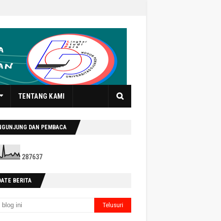
TENTANG KAMI
NGUNJUNG DAN PEMBACA
2
8
7
6
3
7
DATE BERITA