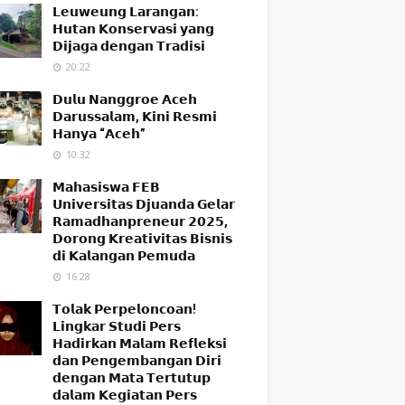
𝗟𝗲𝘂𝘄𝗲𝘂𝗻𝗴 𝗟𝗮𝗿𝗮𝗻𝗴𝗮𝗻:
𝗛𝘂𝘁𝗮𝗻 𝗞𝗼𝗻𝘀𝗲𝗿𝘃𝗮𝘀𝗶 𝘆𝗮𝗻𝗴
𝗗𝗶𝗷𝗮𝗴𝗮 𝗱𝗲𝗻𝗴𝗮𝗻 𝗧𝗿𝗮𝗱𝗶𝘀𝗶
20.22
𝗗𝘂𝗹𝘂 𝗡𝗮𝗻𝗴𝗴𝗿𝗼𝗲 𝗔𝗰𝗲𝗵
𝗗𝗮𝗿𝘂𝘀𝘀𝗮𝗹𝗮𝗺, 𝗞𝗶𝗻𝗶 𝗥𝗲𝘀𝗺𝗶
𝗛𝗮𝗻𝘆𝗮 “𝗔𝗰𝗲𝗵”
10.32
𝗠𝗮𝗵𝗮𝘀𝗶𝘀𝘄𝗮 𝗙𝗘𝗕
𝗨𝗻𝗶𝘃𝗲𝗿𝘀𝗶𝘁𝗮𝘀 𝗗𝗷𝘂𝗮𝗻𝗱𝗮 𝗚𝗲𝗹𝗮𝗿
𝗥𝗮𝗺𝗮𝗱𝗵𝗮𝗻𝗽𝗿𝗲𝗻𝗲𝘂𝗿 𝟮𝟬𝟮𝟱,
𝗗𝗼𝗿𝗼𝗻𝗴 𝗞𝗿𝗲𝗮𝘁𝗶𝘃𝗶𝘁𝗮𝘀 𝗕𝗶𝘀𝗻𝗶𝘀
𝗱𝗶 𝗞𝗮𝗹𝗮𝗻𝗴𝗮𝗻 𝗣𝗲𝗺𝘂𝗱𝗮
16.28
𝗧𝗼𝗹𝗮𝗸 𝗣𝗲𝗿𝗽𝗲𝗹𝗼𝗻𝗰𝗼𝗮𝗻!
𝗟𝗶𝗻𝗴𝗸𝗮𝗿 𝗦𝘁𝘂𝗱𝗶 𝗣𝗲𝗿𝘀
𝗛𝗮𝗱𝗶𝗿𝗸𝗮𝗻 𝗠𝗮𝗹𝗮𝗺 𝗥𝗲𝗳𝗹𝗲𝗸𝘀𝗶
𝗱𝗮𝗻 𝗣𝗲𝗻𝗴𝗲𝗺𝗯𝗮𝗻𝗴𝗮𝗻 𝗗𝗶𝗿𝗶
𝗱𝗲𝗻𝗴𝗮𝗻 𝗠𝗮𝘁𝗮 𝗧𝗲𝗿𝘁𝘂𝘁𝘂𝗽
𝗱𝗮𝗹𝗮𝗺 𝗞𝗲𝗴𝗶𝗮𝘁𝗮𝗻 𝗣𝗲𝗿𝘀