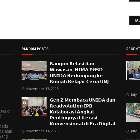
TA
RANDOM POSTS
RECENT
𝗕𝗮𝗻𝗴𝘂𝗻 𝗥𝗲𝗹𝗮𝘀𝗶 𝗱𝗮𝗻
𝗪𝗮𝘄𝗮𝘀𝗮𝗻, 𝗛𝗜𝗠𝗔 𝗣𝗚𝗦𝗗
𝗨𝗡𝗜𝗗𝗔 𝗕𝗲𝗿𝗸𝘂𝗻𝗷𝘂𝗻𝗴 𝗸𝗲
𝗥𝘂𝗺𝗮𝗵 𝗕𝗲𝗹𝗮𝗷𝗮𝗿 𝗖𝗲𝗿𝗶𝗮 𝗨𝗡𝗝
November 17, 2025
July 
𝗚𝗲𝗻 𝗭 𝗠𝗲𝗺𝗯𝗮𝗰𝗮 𝗨𝗡𝗜𝗗𝗔 𝗱𝗮𝗻
𝗥𝗲𝗮𝗱𝘃𝗼𝗹𝘂𝘁𝗶𝗼𝗻 𝗜𝗣𝗕
swa di
𝗞𝗼𝗹𝗮𝗯𝗼𝗿𝗮𝘀𝗶 𝗔𝗻𝗴𝗸𝗮𝘁
t
𝗣𝗲𝗻𝘁𝗶𝗻𝗴𝗻𝘆𝗮 𝗟𝗶𝘁𝗲𝗿𝗮𝘀𝗶
𝗞𝗼𝗻𝘃𝗲𝗻𝘀𝗶𝗼𝗻𝗮𝗹 𝗱𝗶 𝗘𝗿𝗮 𝗗𝗶𝗴𝗶𝘁𝗮𝗹
epada
November 13, 2025
July 
elajari
 yang