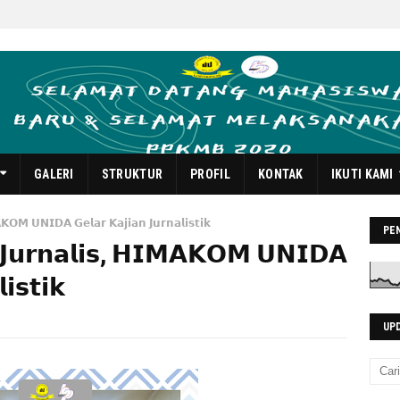
GALERI
STRUKTUR
PROFIL
KONTAK
IKUTI KAMI
𝗞𝗢𝗠 𝗨𝗡𝗜𝗗𝗔 𝗚𝗲𝗹𝗮𝗿 𝗞𝗮𝗷𝗶𝗮𝗻 𝗝𝘂𝗿𝗻𝗮𝗹𝗶𝘀𝘁𝗶𝗸
PE
𝗮 𝗝𝘂𝗿𝗻𝗮𝗹𝗶𝘀, 𝗛𝗜𝗠𝗔𝗞𝗢𝗠 𝗨𝗡𝗜𝗗𝗔
𝗶𝘀𝘁𝗶𝗸
UP