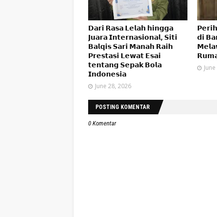
𝗗𝗮𝗿𝗶 𝗥𝗮𝘀𝗮 𝗟𝗲𝗹𝗮𝗵 𝗵𝗶𝗻𝗴𝗴𝗮
𝗣𝗲𝗿𝗶
𝗝𝘂𝗮𝗿𝗮 𝗜𝗻𝘁𝗲𝗿𝗻𝗮𝘀𝗶𝗼𝗻𝗮𝗹, 𝗦𝗶𝘁𝗶
𝗱𝗶 𝗕𝗮
𝗕𝗮𝗹𝗾𝗶𝘀 𝗦𝗮𝗿𝗶 𝗠𝗮𝗻𝗮𝗵 𝗥𝗮𝗶𝗵
𝗠𝗲𝗹𝗮
𝗣𝗿𝗲𝘀𝘁𝗮𝘀𝗶 𝗟𝗲𝘄𝗮𝘁 𝗘𝘀𝗮𝗶
𝗥𝘂𝗺𝗮
𝘁𝗲𝗻𝘁𝗮𝗻𝗴 𝗦𝗲𝗽𝗮𝗸 𝗕𝗼𝗹𝗮
June
𝗜𝗻𝗱𝗼𝗻𝗲𝘀𝗶𝗮
June 28, 2026
POSTING KOMENTAR
0 Komentar