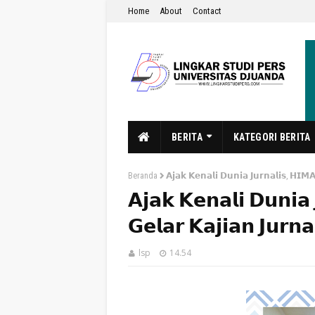
Home
About
Contact
BERITA
KATEGORI BERITA
Beranda
𝗔𝗷𝗮𝗸 𝗞𝗲𝗻𝗮𝗹𝗶 𝗗𝘂𝗻𝗶𝗮 𝗝𝘂𝗿𝗻𝗮𝗹𝗶𝘀, 𝗛𝗜𝗠
𝗔𝗷𝗮𝗸 𝗞𝗲𝗻𝗮𝗹𝗶 𝗗𝘂𝗻𝗶
𝗚𝗲𝗹𝗮𝗿 𝗞𝗮𝗷𝗶𝗮𝗻 𝗝𝘂𝗿𝗻𝗮𝗹
lsp
14.54