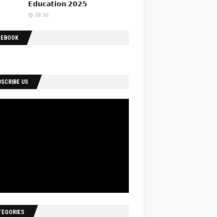
𝗘𝗱𝘂𝗰𝗮𝘁𝗶𝗼𝗻 𝟮𝟬𝟮𝟱
08.56
CEBOOK
BSCRIBE US
TEGORIES