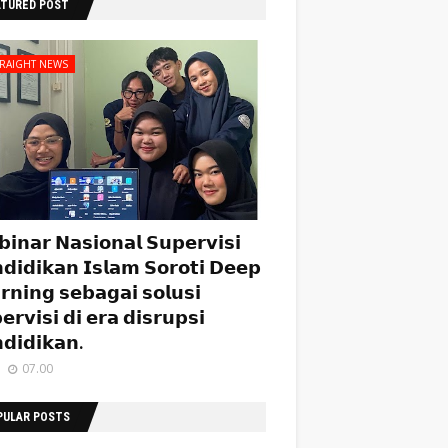
ATURED POST
TRAIGHT NEWS
𝗶𝗻𝗮𝗿 𝗡𝗮𝘀𝗶𝗼𝗻𝗮𝗹 𝗦𝘂𝗽𝗲𝗿𝘃𝗶𝘀𝗶
𝗱𝗶𝗱𝗶𝗸𝗮𝗻 𝗜𝘀𝗹𝗮𝗺 𝗦𝗼𝗿𝗼𝘁𝗶 𝗗𝗲𝗲𝗽
𝗿𝗻𝗶𝗻𝗴 𝘀𝗲𝗯𝗮𝗴𝗮𝗶 𝘀𝗼𝗹𝘂𝘀𝗶
𝗲𝗿𝘃𝗶𝘀𝗶 𝗱𝗶 𝗲𝗿𝗮 𝗱𝗶𝘀𝗿𝘂𝗽𝘀𝗶
𝗱𝗶𝗱𝗶𝗸𝗮𝗻.
07.00
PULAR POSTS