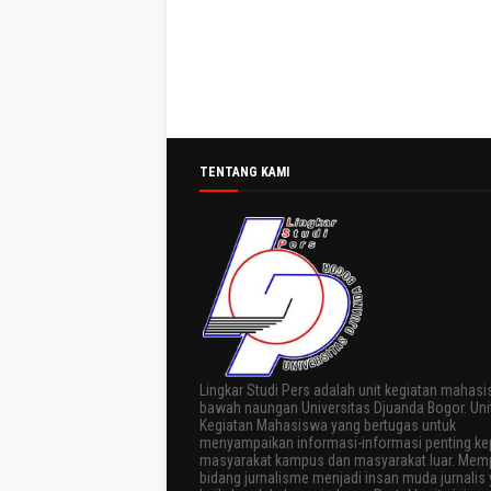
TENTANG KAMI
Lingkar Studi Pers adalah unit kegiatan mahasi
bawah naungan Universitas Djuanda Bogor. Uni
Kegiatan Mahasiswa yang bertugas untuk
menyampaikan informasi-informasi penting k
masyarakat kampus dan masyarakat luar. Memp
bidang jurnalisme menjadi insan muda jurnalis