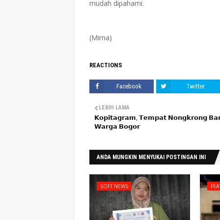
mudah dipahami.
(Mirna)
REACTIONS
Facebook
Twitter
LEBIH LAMA
𝗞𝗼𝗽𝗶𝘁𝗮𝗴𝗿𝗮𝗺, 𝗧𝗲𝗺𝗽𝗮𝘁 𝗡𝗼𝗻𝗴𝗸𝗿𝗼𝗻𝗴 𝗕𝗮
𝗪𝗮𝗿𝗴𝗮 𝗕𝗼𝗴𝗼𝗿
ANDA MUNGKIN MENYUKAI POSTINGAN INI
SOFT NEWS
FEA