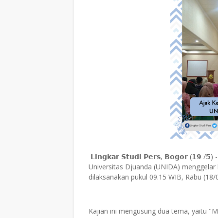
𝗟𝗶𝗻𝗴𝗸𝗮𝗿 𝗦𝘁𝘂𝗱𝗶 𝗣𝗲𝗿𝘀, 𝗕𝗼𝗴𝗼
Universitas Djuanda (UNIDA) menggelar k
dilaksanakan pukul 09.15 WIB, Rabu (18/0
Kajian ini mengusung dua tema, yaitu "