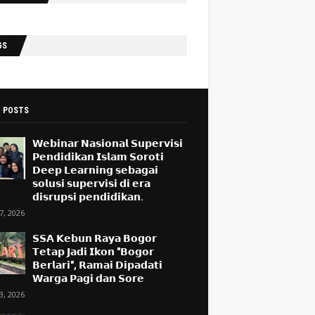
GS
 POSTS
𝗪𝗲𝗯𝗶𝗻𝗮𝗿 𝗡𝗮𝘀𝗶𝗼𝗻𝗮𝗹 𝗦𝘂𝗽𝗲𝗿𝘃𝗶𝘀𝗶
𝗣𝗲𝗻𝗱𝗶𝗱𝗶𝗸𝗮𝗻 𝗜𝘀𝗹𝗮𝗺 𝗦𝗼𝗿𝗼𝘁𝗶
𝗗𝗲𝗲𝗽 𝗟𝗲𝗮𝗿𝗻𝗶𝗻𝗴 𝘀𝗲𝗯𝗮𝗴𝗮𝗶
𝘀𝗼𝗹𝘂𝘀𝗶 𝘀𝘂𝗽𝗲𝗿𝘃𝗶𝘀𝗶 𝗱𝗶 𝗲𝗿𝗮
𝗱𝗶𝘀𝗿𝘂𝗽𝘀𝗶 𝗽𝗲𝗻𝗱𝗶𝗱𝗶𝗸𝗮𝗻.
17, 2026
𝗦𝗦𝗔 𝗞𝗲𝗯𝘂𝗻 𝗥𝗮𝘆𝗮 𝗕𝗼𝗴𝗼𝗿
𝗧𝗲𝘁𝗮𝗽 𝗝𝗮𝗱𝗶 𝗜𝗸𝗼𝗻 "𝗕𝗼𝗴𝗼𝗿
𝗕𝗲𝗿𝗹𝗮𝗿𝗶", 𝗥𝗮𝗺𝗮𝗶 𝗗𝗶𝗽𝗮𝗱𝗮𝘁𝗶
𝗪𝗮𝗿𝗴𝗮 𝗣𝗮𝗴𝗶 𝗱𝗮𝗻 𝗦𝗼𝗿𝗲
13, 2026