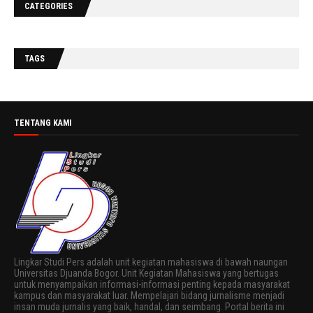
CATEGORIES
TAGS
TENTANG KAMI
Lingkar Studi Pers adalah unit kegiatan mahasiswa di bawah naungan
Universitas Djuanda Bogor. Unit Kegiatan Mahasiswa yang bertugas
untuk menyampaikan informasi-informasi penting kepada masyarakat
kampus dan masyarakat luar. Mempelajari bidang jurnalisme menjadi
insan muda jurnalis yang baik, handal, dan seimbang. Portal berita ini