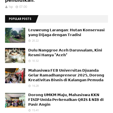
𝗽𝗲𝗻𝗱𝗶𝗱𝗶𝗸𝗮𝗻.
lsp
07.00
POPULAR POSTS
𝗟𝗲𝘂𝘄𝗲𝘂𝗻𝗴 𝗟𝗮𝗿𝗮𝗻𝗴𝗮𝗻: 𝗛𝘂𝘁𝗮𝗻 𝗞𝗼𝗻𝘀𝗲𝗿𝘃𝗮𝘀𝗶
𝘆𝗮𝗻𝗴 𝗗𝗶𝗷𝗮𝗴𝗮 𝗱𝗲𝗻𝗴𝗮𝗻 𝗧𝗿𝗮𝗱𝗶𝘀𝗶
20.22
𝗗𝘂𝗹𝘂 𝗡𝗮𝗻𝗴𝗴𝗿𝗼𝗲 𝗔𝗰𝗲𝗵 𝗗𝗮𝗿𝘂𝘀𝘀𝗮𝗹𝗮𝗺, 𝗞𝗶𝗻𝗶
𝗥𝗲𝘀𝗺𝗶 𝗛𝗮𝗻𝘆𝗮 “𝗔𝗰𝗲𝗵”
10.32
𝗠𝗮𝗵𝗮𝘀𝗶𝘀𝘄𝗮 𝗙𝗘𝗕 𝗨𝗻𝗶𝘃𝗲𝗿𝘀𝗶𝘁𝗮𝘀 𝗗𝗷𝘂𝗮𝗻𝗱𝗮
𝗚𝗲𝗹𝗮𝗿 𝗥𝗮𝗺𝗮𝗱𝗵𝗮𝗻𝗽𝗿𝗲𝗻𝗲𝘂𝗿 𝟮𝟬𝟮𝟱, 𝗗𝗼𝗿𝗼𝗻𝗴
𝗞𝗿𝗲𝗮𝘁𝗶𝘃𝗶𝘁𝗮𝘀 𝗕𝗶𝘀𝗻𝗶𝘀 𝗱𝗶 𝗞𝗮𝗹𝗮𝗻𝗴𝗮𝗻 𝗣𝗲𝗺𝘂𝗱𝗮
16.28
𝗗𝗼𝗿𝗼𝗻𝗴 𝗨𝗠𝗞𝗠 𝗠𝗮𝗷𝘂, 𝗠𝗮𝗵𝗮𝘀𝗶𝘀𝘄𝗮 𝗞𝗞𝗡
𝗙𝗜𝗦𝗜𝗣 𝗨𝗻𝗶𝗱𝗮 𝗣𝗲𝗿𝗸𝗲𝗻𝗮𝗹𝗸𝗮𝗻 𝗤𝗥𝗜𝗦 & 𝗡𝗜𝗕 𝗱𝗶
𝗣𝗮𝘀𝗶𝗿 𝗔𝗻𝗴𝗶𝗻
15.41