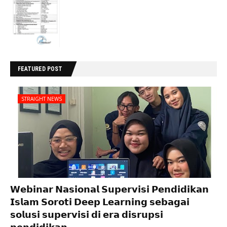
FEATURED POST
STRAIGHT NEWS
𝗪𝗲𝗯𝗶𝗻𝗮𝗿 𝗡𝗮𝘀𝗶𝗼𝗻𝗮𝗹 𝗦𝘂𝗽𝗲𝗿𝘃𝗶𝘀𝗶 𝗣𝗲𝗻𝗱𝗶𝗱𝗶𝗸𝗮𝗻
𝗜𝘀𝗹𝗮𝗺 𝗦𝗼𝗿𝗼𝘁𝗶 𝗗𝗲𝗲𝗽 𝗟𝗲𝗮𝗿𝗻𝗶𝗻𝗴 𝘀𝗲𝗯𝗮𝗴𝗮𝗶
𝘀𝗼𝗹𝘂𝘀𝗶 𝘀𝘂𝗽𝗲𝗿𝘃𝗶𝘀𝗶 𝗱𝗶 𝗲𝗿𝗮 𝗱𝗶𝘀𝗿𝘂𝗽𝘀𝗶