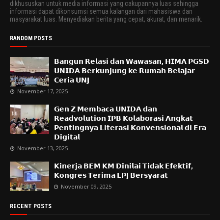
dikhususkan untuk media informasi yang cakupannya luas sehingga
informasi dapat dikonsumsi semua kalangan dari mahasiswa dan
masyarakat luas. Menyediakan berita yang cepat, akurat, dan menarik.
RANDOM POSTS
𝗕𝗮𝗻𝗴𝘂𝗻 𝗥𝗲𝗹𝗮𝘀𝗶 𝗱𝗮𝗻 𝗪𝗮𝘄𝗮𝘀𝗮𝗻, 𝗛𝗜𝗠𝗔 𝗣𝗚𝗦𝗗
𝗨𝗡𝗜𝗗𝗔 𝗕𝗲𝗿𝗸𝘂𝗻𝗷𝘂𝗻𝗴 𝗸𝗲 𝗥𝘂𝗺𝗮𝗵 𝗕𝗲𝗹𝗮𝗷𝗮𝗿
𝗖𝗲𝗿𝗶𝗮 𝗨𝗡𝗝
November 17, 2025
𝗚𝗲𝗻 𝗭 𝗠𝗲𝗺𝗯𝗮𝗰𝗮 𝗨𝗡𝗜𝗗𝗔 𝗱𝗮𝗻
𝗥𝗲𝗮𝗱𝘃𝗼𝗹𝘂𝘁𝗶𝗼𝗻 𝗜𝗣𝗕 𝗞𝗼𝗹𝗮𝗯𝗼𝗿𝗮𝘀𝗶 𝗔𝗻𝗴𝗸𝗮𝘁
𝗣𝗲𝗻𝘁𝗶𝗻𝗴𝗻𝘆𝗮 𝗟𝗶𝘁𝗲𝗿𝗮𝘀𝗶 𝗞𝗼𝗻𝘃𝗲𝗻𝘀𝗶𝗼𝗻𝗮𝗹 𝗱𝗶 𝗘𝗿𝗮
𝗗𝗶𝗴𝗶𝘁𝗮𝗹
November 13, 2025
𝗞𝗶𝗻𝗲𝗿𝗷𝗮 𝗕𝗘𝗠 𝗞𝗠 𝗗𝗶𝗻𝗶𝗹𝗮𝗶 𝗧𝗶𝗱𝗮𝗸 𝗘𝗳𝗲𝗸𝘁𝗶𝗳,
𝗞𝗼𝗻𝗴𝗿𝗲𝘀 𝗧𝗲𝗿𝗶𝗺𝗮 𝗟𝗣𝗝 𝗕𝗲𝗿𝘀𝘆𝗮𝗿𝗮𝘁
November 09, 2025
RECENT POSTS