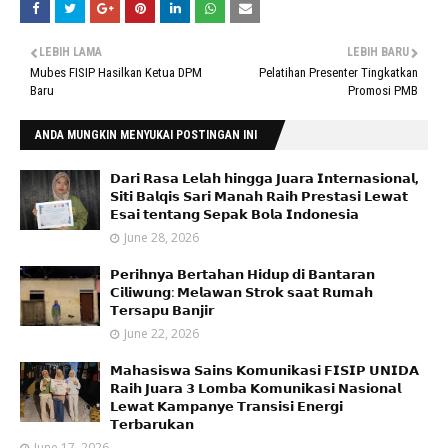
LEBIH LAMA
LEBIH BARU
Mubes FISIP Hasilkan Ketua DPM
Pelatihan Presenter Tingkatkan
Baru
Promosi PMB
ANDA MUNGKIN MENYUKAI POSTINGAN INI
𝗗𝗮𝗿𝗶 𝗥𝗮𝘀𝗮 𝗟𝗲𝗹𝗮𝗵 𝗵𝗶𝗻𝗴𝗴𝗮 𝗝𝘂𝗮𝗿𝗮 𝗜𝗻𝘁𝗲𝗿𝗻𝗮𝘀𝗶𝗼𝗻𝗮𝗹,
𝗦𝗶𝘁𝗶 𝗕𝗮𝗹𝗾𝗶𝘀 𝗦𝗮𝗿𝗶 𝗠𝗮𝗻𝗮𝗵 𝗥𝗮𝗶𝗵 𝗣𝗿𝗲𝘀𝘁𝗮𝘀𝗶 𝗟𝗲𝘄𝗮𝘁
𝗘𝘀𝗮𝗶 𝘁𝗲𝗻𝘁𝗮𝗻𝗴 𝗦𝗲𝗽𝗮𝗸 𝗕𝗼𝗹𝗮 𝗜𝗻𝗱𝗼𝗻𝗲𝘀𝗶𝗮
June 28, 2026
𝗣𝗲𝗿𝗶𝗵𝗻𝘆𝗮 𝗕𝗲𝗿𝘁𝗮𝗵𝗮𝗻 𝗛𝗶𝗱𝘂𝗽 𝗱𝗶 𝗕𝗮𝗻𝘁𝗮𝗿𝗮𝗻
𝗖𝗶𝗹𝗶𝘄𝘂𝗻𝗴: 𝗠𝗲𝗹𝗮𝘄𝗮𝗻 𝗦𝘁𝗿𝗼𝗸 𝘀𝗮𝗮𝘁 𝗥𝘂𝗺𝗮𝗵
𝗧𝗲𝗿𝘀𝗮𝗽𝘂 𝗕𝗮𝗻𝗷𝗶𝗿
June 22, 2026
𝗠𝗮𝗵𝗮𝘀𝗶𝘀𝘄𝗮 𝗦𝗮𝗶𝗻𝘀 𝗞𝗼𝗺𝘂𝗻𝗶𝗸𝗮𝘀𝗶 𝗙𝗜𝗦𝗜𝗣 𝗨𝗡𝗜𝗗𝗔
𝗥𝗮𝗶𝗵 𝗝𝘂𝗮𝗿𝗮 𝟯 𝗟𝗼𝗺𝗯𝗮 𝗞𝗼𝗺𝘂𝗻𝗶𝗸𝗮𝘀𝗶 𝗡𝗮𝘀𝗶𝗼𝗻𝗮𝗹
𝗟𝗲𝘄𝗮𝘁 𝗞𝗮𝗺𝗽𝗮𝗻𝘆𝗲 𝗧𝗿𝗮𝗻𝘀𝗶𝘀𝗶 𝗘𝗻𝗲𝗿𝗴𝗶
𝗧𝗲𝗿𝗯𝗮𝗿𝘂𝗸𝗮𝗻
June 17, 2026