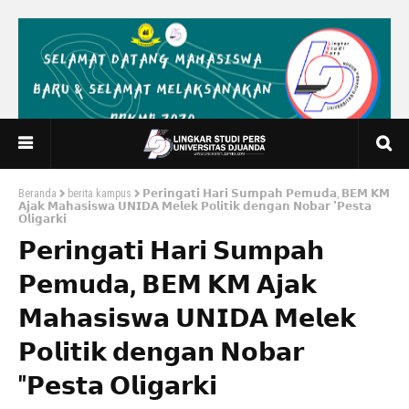
Beranda
berita kampus
𝗣𝗲𝗿𝗶𝗻𝗴𝗮𝘁𝗶 𝗛𝗮𝗿𝗶 𝗦𝘂𝗺𝗽𝗮𝗵 𝗣𝗲𝗺𝘂𝗱𝗮, 𝗕𝗘𝗠 𝗞𝗠
𝗔𝗷𝗮𝗸 𝗠𝗮𝗵𝗮𝘀𝗶𝘀𝘄𝗮 𝗨𝗡𝗜𝗗𝗔 𝗠𝗲𝗹𝗲𝗸 𝗣𝗼𝗹𝗶𝘁𝗶𝗸 𝗱𝗲𝗻𝗴𝗮𝗻 𝗡𝗼𝗯𝗮𝗿 "𝗣𝗲𝘀𝘁𝗮
𝗢𝗹𝗶𝗴𝗮𝗿𝗸𝗶
𝗣𝗲𝗿𝗶𝗻𝗴𝗮𝘁𝗶 𝗛𝗮𝗿𝗶 𝗦𝘂𝗺𝗽𝗮𝗵
𝗣𝗲𝗺𝘂𝗱𝗮, 𝗕𝗘𝗠 𝗞𝗠 𝗔𝗷𝗮𝗸
𝗠𝗮𝗵𝗮𝘀𝗶𝘀𝘄𝗮 𝗨𝗡𝗜𝗗𝗔 𝗠𝗲𝗹𝗲𝗸
𝗣𝗼𝗹𝗶𝘁𝗶𝗸 𝗱𝗲𝗻𝗴𝗮𝗻 𝗡𝗼𝗯𝗮𝗿
"𝗣𝗲𝘀𝘁𝗮 𝗢𝗹𝗶𝗴𝗮𝗿𝗸𝗶