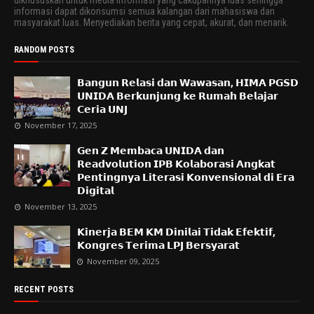
informasi dapat dikonsumsi semua kalangan dari mahasiswa dan
masyarakat luas. Menyediakan berita yang cepat, akurat, dan menarik.
RANDOM POSTS
𝗕𝗮𝗻𝗴𝘂𝗻 𝗥𝗲𝗹𝗮𝘀𝗶 𝗱𝗮𝗻 𝗪𝗮𝘄𝗮𝘀𝗮𝗻, 𝗛𝗜𝗠𝗔 𝗣𝗚𝗦𝗗
𝗨𝗡𝗜𝗗𝗔 𝗕𝗲𝗿𝗸𝘂𝗻𝗷𝘂𝗻𝗴 𝗸𝗲 𝗥𝘂𝗺𝗮𝗵 𝗕𝗲𝗹𝗮𝗷𝗮𝗿
𝗖𝗲𝗿𝗶𝗮 𝗨𝗡𝗝
November 17, 2025
𝗚𝗲𝗻 𝗭 𝗠𝗲𝗺𝗯𝗮𝗰𝗮 𝗨𝗡𝗜𝗗𝗔 𝗱𝗮𝗻
𝗥𝗲𝗮𝗱𝘃𝗼𝗹𝘂𝘁𝗶𝗼𝗻 𝗜𝗣𝗕 𝗞𝗼𝗹𝗮𝗯𝗼𝗿𝗮𝘀𝗶 𝗔𝗻𝗴𝗸𝗮𝘁
𝗣𝗲𝗻𝘁𝗶𝗻𝗴𝗻𝘆𝗮 𝗟𝗶𝘁𝗲𝗿𝗮𝘀𝗶 𝗞𝗼𝗻𝘃𝗲𝗻𝘀𝗶𝗼𝗻𝗮𝗹 𝗱𝗶 𝗘𝗿𝗮
𝗗𝗶𝗴𝗶𝘁𝗮𝗹
November 13, 2025
𝗞𝗶𝗻𝗲𝗿𝗷𝗮 𝗕𝗘𝗠 𝗞𝗠 𝗗𝗶𝗻𝗶𝗹𝗮𝗶 𝗧𝗶𝗱𝗮𝗸 𝗘𝗳𝗲𝗸𝘁𝗶𝗳,
𝗞𝗼𝗻𝗴𝗿𝗲𝘀 𝗧𝗲𝗿𝗶𝗺𝗮 𝗟𝗣𝗝 𝗕𝗲𝗿𝘀𝘆𝗮𝗿𝗮𝘁
November 09, 2025
RECENT POSTS