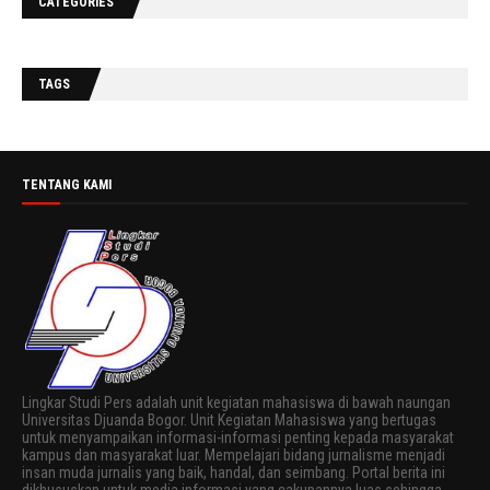
CATEGORIES
TAGS
TENTANG KAMI
Lingkar Studi Pers adalah unit kegiatan mahasiswa di bawah naungan
Universitas Djuanda Bogor. Unit Kegiatan Mahasiswa yang bertugas
untuk menyampaikan informasi-informasi penting kepada masyarakat
kampus dan masyarakat luar. Mempelajari bidang jurnalisme menjadi
insan muda jurnalis yang baik, handal, dan seimbang. Portal berita ini
dikhususkan untuk media informasi yang cakupannya luas sehingga