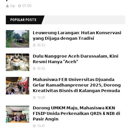
lsp
07.00
POPULAR POSTS
𝗟𝗲𝘂𝘄𝗲𝘂𝗻𝗴 𝗟𝗮𝗿𝗮𝗻𝗴𝗮𝗻: 𝗛𝘂𝘁𝗮𝗻 𝗞𝗼𝗻𝘀𝗲𝗿𝘃𝗮𝘀𝗶
𝘆𝗮𝗻𝗴 𝗗𝗶𝗷𝗮𝗴𝗮 𝗱𝗲𝗻𝗴𝗮𝗻 𝗧𝗿𝗮𝗱𝗶𝘀𝗶
20.22
𝗗𝘂𝗹𝘂 𝗡𝗮𝗻𝗴𝗴𝗿𝗼𝗲 𝗔𝗰𝗲𝗵 𝗗𝗮𝗿𝘂𝘀𝘀𝗮𝗹𝗮𝗺, 𝗞𝗶𝗻𝗶
𝗥𝗲𝘀𝗺𝗶 𝗛𝗮𝗻𝘆𝗮 “𝗔𝗰𝗲𝗵”
10.32
𝗠𝗮𝗵𝗮𝘀𝗶𝘀𝘄𝗮 𝗙𝗘𝗕 𝗨𝗻𝗶𝘃𝗲𝗿𝘀𝗶𝘁𝗮𝘀 𝗗𝗷𝘂𝗮𝗻𝗱𝗮
𝗚𝗲𝗹𝗮𝗿 𝗥𝗮𝗺𝗮𝗱𝗵𝗮𝗻𝗽𝗿𝗲𝗻𝗲𝘂𝗿 𝟮𝟬𝟮𝟱, 𝗗𝗼𝗿𝗼𝗻𝗴
𝗞𝗿𝗲𝗮𝘁𝗶𝘃𝗶𝘁𝗮𝘀 𝗕𝗶𝘀𝗻𝗶𝘀 𝗱𝗶 𝗞𝗮𝗹𝗮𝗻𝗴𝗮𝗻 𝗣𝗲𝗺𝘂𝗱𝗮
16.28
𝗗𝗼𝗿𝗼𝗻𝗴 𝗨𝗠𝗞𝗠 𝗠𝗮𝗷𝘂, 𝗠𝗮𝗵𝗮𝘀𝗶𝘀𝘄𝗮 𝗞𝗞𝗡
𝗙𝗜𝗦𝗜𝗣 𝗨𝗻𝗶𝗱𝗮 𝗣𝗲𝗿𝗸𝗲𝗻𝗮𝗹𝗸𝗮𝗻 𝗤𝗥𝗜𝗦 & 𝗡𝗜𝗕 𝗱𝗶
𝗣𝗮𝘀𝗶𝗿 𝗔𝗻𝗴𝗶𝗻
15.41