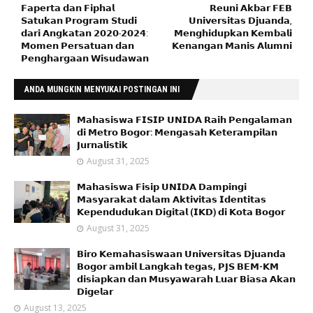
𝗙𝗮𝗽𝗲𝗿𝘁𝗮 𝗱𝗮𝗻 𝗙𝗶𝗽𝗵𝗮𝗹
𝗥𝗲𝘂𝗻𝗶 𝗔𝗸𝗯𝗮𝗿 𝗙𝗘𝗕
𝗦𝗮𝘁𝘂𝗸𝗮𝗻 𝗣𝗿𝗼𝗴𝗿𝗮𝗺 𝗦𝘁𝘂𝗱𝗶
𝗨𝗻𝗶𝘃𝗲𝗿𝘀𝗶𝘁𝗮𝘀 𝗗𝗷𝘂𝗮𝗻𝗱𝗮,
𝗱𝗮𝗿𝗶 𝗔𝗻𝗴𝗸𝗮𝘁𝗮𝗻 𝟮𝟬𝟮𝟬-𝟮𝟬𝟮𝟰:
𝗠𝗲𝗻𝗴𝗵𝗶𝗱𝘂𝗽𝗸𝗮𝗻 𝗞𝗲𝗺𝗯𝗮𝗹𝗶
𝗠𝗼𝗺𝗲𝗻 𝗣𝗲𝗿𝘀𝗮𝘁𝘂𝗮𝗻 𝗱𝗮𝗻
𝗞𝗲𝗻𝗮𝗻𝗴𝗮𝗻 𝗠𝗮𝗻𝗶𝘀 𝗔𝗹𝘂𝗺𝗻𝗶
𝗣𝗲𝗻𝗴𝗵𝗮𝗿𝗴𝗮𝗮𝗻 𝗪𝗶𝘀𝘂𝗱𝗮𝘄𝗮𝗻
ANDA MUNGKIN MENYUKAI POSTINGAN INI
𝗠𝗮𝗵𝗮𝘀𝗶𝘀𝘄𝗮 𝗙𝗜𝗦𝗜𝗣 𝗨𝗡𝗜𝗗𝗔 𝗥𝗮𝗶𝗵 𝗣𝗲𝗻𝗴𝗮𝗹𝗮𝗺𝗮𝗻
𝗱𝗶 𝗠𝗲𝘁𝗿𝗼 𝗕𝗼𝗴𝗼𝗿: 𝗠𝗲𝗻𝗴𝗮𝘀𝗮𝗵 𝗞𝗲𝘁𝗲𝗿𝗮𝗺𝗽𝗶𝗹𝗮𝗻
𝗝𝘂𝗿𝗻𝗮𝗹𝗶𝘀𝘁𝗶𝗸
August 31, 2025
𝗠𝗮𝗵𝗮𝘀𝗶𝘀𝘄𝗮 𝗙𝗶𝘀𝗶𝗽 𝗨𝗡𝗜𝗗𝗔 𝗗𝗮𝗺𝗽𝗶𝗻𝗴𝗶
𝗠𝗮𝘀𝘆𝗮𝗿𝗮𝗸𝗮𝘁 𝗱𝗮𝗹𝗮𝗺 𝗔𝗸𝘁𝗶𝘃𝗶𝘁𝗮𝘀 𝗜𝗱𝗲𝗻𝘁𝗶𝘁𝗮𝘀
𝗞𝗲𝗽𝗲𝗻𝗱𝘂𝗱𝘂𝗸𝗮𝗻 𝗗𝗶𝗴𝗶𝘁𝗮𝗹 (𝗜𝗞𝗗) 𝗱𝗶 𝗞𝗼𝘁𝗮 𝗕𝗼𝗴𝗼𝗿
August 31, 2025
𝗕𝗶𝗿𝗼 𝗞𝗲𝗺𝗮𝗵𝗮𝘀𝗶𝘀𝘄𝗮𝗮𝗻 𝗨𝗻𝗶𝘃𝗲𝗿𝘀𝗶𝘁𝗮𝘀 𝗗𝗷𝘂𝗮𝗻𝗱𝗮
𝗕𝗼𝗴𝗼𝗿 𝗮𝗺𝗯𝗶𝗹 𝗟𝗮𝗻𝗴𝗸𝗮𝗵 𝘁𝗲𝗴𝗮𝘀, 𝗣𝗝𝗦 𝗕𝗘𝗠-𝗞𝗠
𝗱𝗶𝘀𝗶𝗮𝗽𝗸𝗮𝗻 𝗱𝗮𝗻 𝗠𝘂𝘀𝘆𝗮𝘄𝗮𝗿𝗮𝗵 𝗟𝘂𝗮𝗿 𝗕𝗶𝗮𝘀𝗮 𝗔𝗸𝗮𝗻
𝗗𝗶𝗴𝗲𝗹𝗮𝗿
August 13, 2025