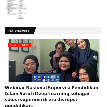
FEATURED POST
STRAIGHT NEWS
𝗪𝗲𝗯𝗶𝗻𝗮𝗿 𝗡𝗮𝘀𝗶𝗼𝗻𝗮𝗹 𝗦𝘂𝗽𝗲𝗿𝘃𝗶𝘀𝗶 𝗣𝗲𝗻𝗱𝗶𝗱𝗶𝗸𝗮𝗻
𝗜𝘀𝗹𝗮𝗺 𝗦𝗼𝗿𝗼𝘁𝗶 𝗗𝗲𝗲𝗽 𝗟𝗲𝗮𝗿𝗻𝗶𝗻𝗴 𝘀𝗲𝗯𝗮𝗴𝗮𝗶
𝘀𝗼𝗹𝘂𝘀𝗶 𝘀𝘂𝗽𝗲𝗿𝘃𝗶𝘀𝗶 𝗱𝗶 𝗲𝗿𝗮 𝗱𝗶𝘀𝗿𝘂𝗽𝘀𝗶
𝗽𝗲𝗻𝗱𝗶𝗱𝗶𝗸𝗮𝗻.