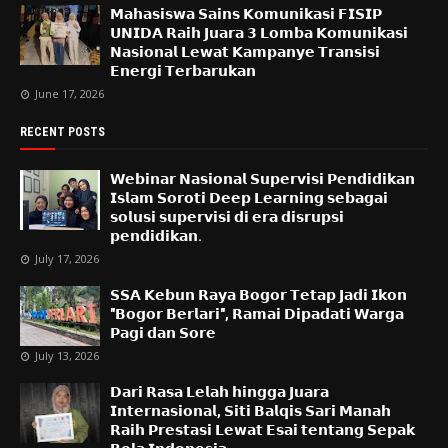
𝗠𝗮𝗵𝗮𝘀𝗶𝘀𝘄𝗮 𝗦𝗮𝗶𝗻𝘀 𝗞𝗼𝗺𝘂𝗻𝗶𝗸𝗮𝘀𝗶 𝗙𝗜𝗦𝗜𝗣
𝗨𝗡𝗜𝗗𝗔 𝗥𝗮𝗶𝗵 𝗝𝘂𝗮𝗿𝗮 𝟯 𝗟𝗼𝗺𝗯𝗮 𝗞𝗼𝗺𝘂𝗻𝗶𝗸𝗮𝘀𝗶
𝗡𝗮𝘀𝗶𝗼𝗻𝗮𝗹 𝗟𝗲𝘄𝗮𝘁 𝗞𝗮𝗺𝗽𝗮𝗻𝘆𝗲 𝗧𝗿𝗮𝗻𝘀𝗶𝘀𝗶
𝗘𝗻𝗲𝗿𝗴𝗶 𝗧𝗲𝗿𝗯𝗮𝗿𝘂𝗸𝗮𝗻
June 17, 2026
RECENT POSTS
𝗪𝗲𝗯𝗶𝗻𝗮𝗿 𝗡𝗮𝘀𝗶𝗼𝗻𝗮𝗹 𝗦𝘂𝗽𝗲𝗿𝘃𝗶𝘀𝗶 𝗣𝗲𝗻𝗱𝗶𝗱𝗶𝗸𝗮𝗻
𝗜𝘀𝗹𝗮𝗺 𝗦𝗼𝗿𝗼𝘁𝗶 𝗗𝗲𝗲𝗽 𝗟𝗲𝗮𝗿𝗻𝗶𝗻𝗴 𝘀𝗲𝗯𝗮𝗴𝗮𝗶
𝘀𝗼𝗹𝘂𝘀𝗶 𝘀𝘂𝗽𝗲𝗿𝘃𝗶𝘀𝗶 𝗱𝗶 𝗲𝗿𝗮 𝗱𝗶𝘀𝗿𝘂𝗽𝘀𝗶
𝗽𝗲𝗻𝗱𝗶𝗱𝗶𝗸𝗮𝗻.
July 17, 2026
𝗦𝗦𝗔 𝗞𝗲𝗯𝘂𝗻 𝗥𝗮𝘆𝗮 𝗕𝗼𝗴𝗼𝗿 𝗧𝗲𝘁𝗮𝗽 𝗝𝗮𝗱𝗶 𝗜𝗸𝗼𝗻
"𝗕𝗼𝗴𝗼𝗿 𝗕𝗲𝗿𝗹𝗮𝗿𝗶", 𝗥𝗮𝗺𝗮𝗶 𝗗𝗶𝗽𝗮𝗱𝗮𝘁𝗶 𝗪𝗮𝗿𝗴𝗮
𝗣𝗮𝗴𝗶 𝗱𝗮𝗻 𝗦𝗼𝗿𝗲
July 13, 2026
𝗗𝗮𝗿𝗶 𝗥𝗮𝘀𝗮 𝗟𝗲𝗹𝗮𝗵 𝗵𝗶𝗻𝗴𝗴𝗮 𝗝𝘂𝗮𝗿𝗮
𝗜𝗻𝘁𝗲𝗿𝗻𝗮𝘀𝗶𝗼𝗻𝗮𝗹, 𝗦𝗶𝘁𝗶 𝗕𝗮𝗹𝗾𝗶𝘀 𝗦𝗮𝗿𝗶 𝗠𝗮𝗻𝗮𝗵
𝗥𝗮𝗶𝗵 𝗣𝗿𝗲𝘀𝘁𝗮𝘀𝗶 𝗟𝗲𝘄𝗮𝘁 𝗘𝘀𝗮𝗶 𝘁𝗲𝗻𝘁𝗮𝗻𝗴 𝗦𝗲𝗽𝗮𝗸