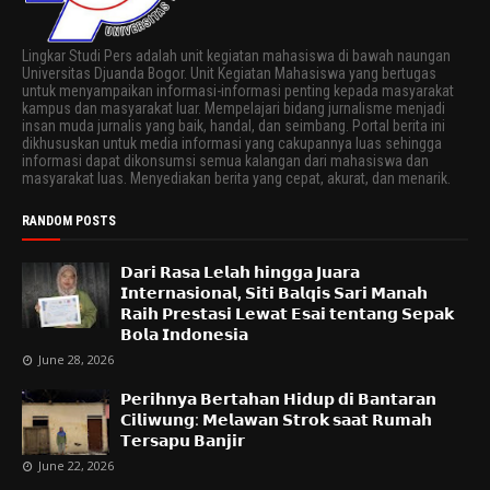
Lingkar Studi Pers adalah unit kegiatan mahasiswa di bawah naungan
Universitas Djuanda Bogor. Unit Kegiatan Mahasiswa yang bertugas
untuk menyampaikan informasi-informasi penting kepada masyarakat
kampus dan masyarakat luar. Mempelajari bidang jurnalisme menjadi
insan muda jurnalis yang baik, handal, dan seimbang. Portal berita ini
dikhususkan untuk media informasi yang cakupannya luas sehingga
informasi dapat dikonsumsi semua kalangan dari mahasiswa dan
masyarakat luas. Menyediakan berita yang cepat, akurat, dan menarik.
RANDOM POSTS
𝗗𝗮𝗿𝗶 𝗥𝗮𝘀𝗮 𝗟𝗲𝗹𝗮𝗵 𝗵𝗶𝗻𝗴𝗴𝗮 𝗝𝘂𝗮𝗿𝗮
𝗜𝗻𝘁𝗲𝗿𝗻𝗮𝘀𝗶𝗼𝗻𝗮𝗹, 𝗦𝗶𝘁𝗶 𝗕𝗮𝗹𝗾𝗶𝘀 𝗦𝗮𝗿𝗶 𝗠𝗮𝗻𝗮𝗵
𝗥𝗮𝗶𝗵 𝗣𝗿𝗲𝘀𝘁𝗮𝘀𝗶 𝗟𝗲𝘄𝗮𝘁 𝗘𝘀𝗮𝗶 𝘁𝗲𝗻𝘁𝗮𝗻𝗴 𝗦𝗲𝗽𝗮𝗸
𝗕𝗼𝗹𝗮 𝗜𝗻𝗱𝗼𝗻𝗲𝘀𝗶𝗮
June 28, 2026
𝗣𝗲𝗿𝗶𝗵𝗻𝘆𝗮 𝗕𝗲𝗿𝘁𝗮𝗵𝗮𝗻 𝗛𝗶𝗱𝘂𝗽 𝗱𝗶 𝗕𝗮𝗻𝘁𝗮𝗿𝗮𝗻
𝗖𝗶𝗹𝗶𝘄𝘂𝗻𝗴: 𝗠𝗲𝗹𝗮𝘄𝗮𝗻 𝗦𝘁𝗿𝗼𝗸 𝘀𝗮𝗮𝘁 𝗥𝘂𝗺𝗮𝗵
𝗧𝗲𝗿𝘀𝗮𝗽𝘂 𝗕𝗮𝗻𝗷𝗶𝗿
June 22, 2026