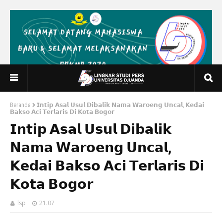
Beranda
𝗜𝗻𝘁𝗶𝗽 𝗔𝘀𝗮𝗹 𝗨𝘀𝘂𝗹 𝗗𝗶𝗯𝗮𝗹𝗶𝗸 𝗡𝗮𝗺𝗮 𝗪𝗮𝗿𝗼𝗲𝗻𝗴 𝗨𝗻𝗰𝗮𝗹, 𝗞𝗲𝗱𝗮𝗶
𝗕𝗮𝗸𝘀𝗼 𝗔𝗰𝗶 𝗧𝗲𝗿𝗹𝗮𝗿𝗶𝘀 𝗗𝗶 𝗞𝗼𝘁𝗮 𝗕𝗼𝗴𝗼𝗿
𝗜𝗻𝘁𝗶𝗽 𝗔𝘀𝗮𝗹 𝗨𝘀𝘂𝗹 𝗗𝗶𝗯𝗮𝗹𝗶𝗸
𝗡𝗮𝗺𝗮 𝗪𝗮𝗿𝗼𝗲𝗻𝗴 𝗨𝗻𝗰𝗮𝗹,
𝗞𝗲𝗱𝗮𝗶 𝗕𝗮𝗸𝘀𝗼 𝗔𝗰𝗶 𝗧𝗲𝗿𝗹𝗮𝗿𝗶𝘀 𝗗𝗶
𝗞𝗼𝘁𝗮 𝗕𝗼𝗴𝗼𝗿
lsp
21.07