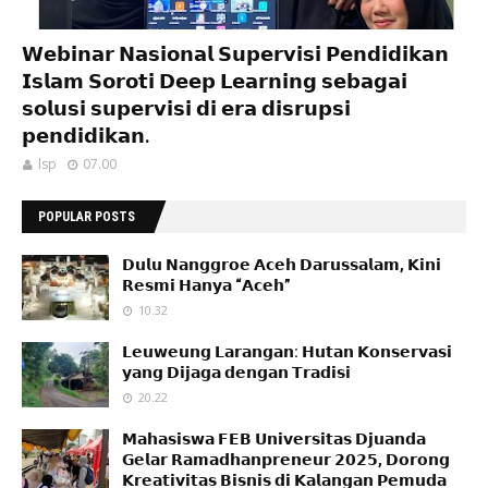
𝗪𝗲𝗯𝗶𝗻𝗮𝗿 𝗡𝗮𝘀𝗶𝗼𝗻𝗮𝗹 𝗦𝘂𝗽𝗲𝗿𝘃𝗶𝘀𝗶 𝗣𝗲𝗻𝗱𝗶𝗱𝗶𝗸𝗮𝗻
𝗜𝘀𝗹𝗮𝗺 𝗦𝗼𝗿𝗼𝘁𝗶 𝗗𝗲𝗲𝗽 𝗟𝗲𝗮𝗿𝗻𝗶𝗻𝗴 𝘀𝗲𝗯𝗮𝗴𝗮𝗶
𝘀𝗼𝗹𝘂𝘀𝗶 𝘀𝘂𝗽𝗲𝗿𝘃𝗶𝘀𝗶 𝗱𝗶 𝗲𝗿𝗮 𝗱𝗶𝘀𝗿𝘂𝗽𝘀𝗶
𝗽𝗲𝗻𝗱𝗶𝗱𝗶𝗸𝗮𝗻.
lsp
07.00
POPULAR POSTS
𝗗𝘂𝗹𝘂 𝗡𝗮𝗻𝗴𝗴𝗿𝗼𝗲 𝗔𝗰𝗲𝗵 𝗗𝗮𝗿𝘂𝘀𝘀𝗮𝗹𝗮𝗺, 𝗞𝗶𝗻𝗶
𝗥𝗲𝘀𝗺𝗶 𝗛𝗮𝗻𝘆𝗮 “𝗔𝗰𝗲𝗵”
10.32
𝗟𝗲𝘂𝘄𝗲𝘂𝗻𝗴 𝗟𝗮𝗿𝗮𝗻𝗴𝗮𝗻: 𝗛𝘂𝘁𝗮𝗻 𝗞𝗼𝗻𝘀𝗲𝗿𝘃𝗮𝘀𝗶
𝘆𝗮𝗻𝗴 𝗗𝗶𝗷𝗮𝗴𝗮 𝗱𝗲𝗻𝗴𝗮𝗻 𝗧𝗿𝗮𝗱𝗶𝘀𝗶
20.22
𝗠𝗮𝗵𝗮𝘀𝗶𝘀𝘄𝗮 𝗙𝗘𝗕 𝗨𝗻𝗶𝘃𝗲𝗿𝘀𝗶𝘁𝗮𝘀 𝗗𝗷𝘂𝗮𝗻𝗱𝗮
𝗚𝗲𝗹𝗮𝗿 𝗥𝗮𝗺𝗮𝗱𝗵𝗮𝗻𝗽𝗿𝗲𝗻𝗲𝘂𝗿 𝟮𝟬𝟮𝟱, 𝗗𝗼𝗿𝗼𝗻𝗴
𝗞𝗿𝗲𝗮𝘁𝗶𝘃𝗶𝘁𝗮𝘀 𝗕𝗶𝘀𝗻𝗶𝘀 𝗱𝗶 𝗞𝗮𝗹𝗮𝗻𝗴𝗮𝗻 𝗣𝗲𝗺𝘂𝗱𝗮