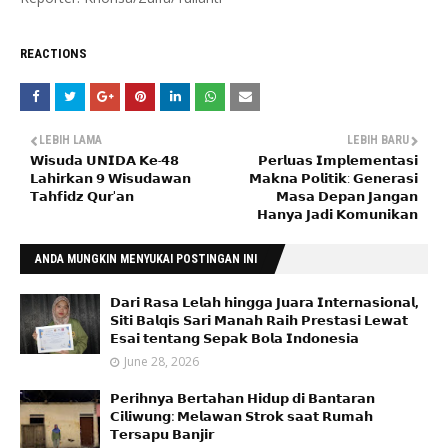
REACTIONS
LEBIH LAMA
LEBIH BARU
𝗪𝗶𝘀𝘂𝗱𝗮 𝗨𝗡𝗜𝗗𝗔 𝗞𝗲-𝟰𝟴
𝗣𝗲𝗿𝗹𝘂𝗮𝘀 𝗜𝗺𝗽𝗹𝗲𝗺𝗲𝗻𝘁𝗮𝘀𝗶
𝗟𝗮𝗵𝗶𝗿𝗸𝗮𝗻 𝟵 𝗪𝗶𝘀𝘂𝗱𝗮𝘄𝗮𝗻
𝗠𝗮𝗸𝗻𝗮 𝗣𝗼𝗹𝗶𝘁𝗶𝗸: 𝗚𝗲𝗻𝗲𝗿𝗮𝘀𝗶
𝗧𝗮𝗵𝗳𝗶𝗱𝘇 𝗤𝘂𝗿'𝗮𝗻
𝗠𝗮𝘀𝗮 𝗗𝗲𝗽𝗮𝗻 𝗝𝗮𝗻𝗴𝗮𝗻
𝗛𝗮𝗻𝘆𝗮 𝗝𝗮𝗱𝗶 𝗞𝗼𝗺𝘂𝗻𝗶𝗸𝗮𝗻
ANDA MUNGKIN MENYUKAI POSTINGAN INI
𝗗𝗮𝗿𝗶 𝗥𝗮𝘀𝗮 𝗟𝗲𝗹𝗮𝗵 𝗵𝗶𝗻𝗴𝗴𝗮 𝗝𝘂𝗮𝗿𝗮 𝗜𝗻𝘁𝗲𝗿𝗻𝗮𝘀𝗶𝗼𝗻𝗮𝗹,
𝗦𝗶𝘁𝗶 𝗕𝗮𝗹𝗾𝗶𝘀 𝗦𝗮𝗿𝗶 𝗠𝗮𝗻𝗮𝗵 𝗥𝗮𝗶𝗵 𝗣𝗿𝗲𝘀𝘁𝗮𝘀𝗶 𝗟𝗲𝘄𝗮𝘁
𝗘𝘀𝗮𝗶 𝘁𝗲𝗻𝘁𝗮𝗻𝗴 𝗦𝗲𝗽𝗮𝗸 𝗕𝗼𝗹𝗮 𝗜𝗻𝗱𝗼𝗻𝗲𝘀𝗶𝗮
June 28, 2026
𝗣𝗲𝗿𝗶𝗵𝗻𝘆𝗮 𝗕𝗲𝗿𝘁𝗮𝗵𝗮𝗻 𝗛𝗶𝗱𝘂𝗽 𝗱𝗶 𝗕𝗮𝗻𝘁𝗮𝗿𝗮𝗻
𝗖𝗶𝗹𝗶𝘄𝘂𝗻𝗴: 𝗠𝗲𝗹𝗮𝘄𝗮𝗻 𝗦𝘁𝗿𝗼𝗸 𝘀𝗮𝗮𝘁 𝗥𝘂𝗺𝗮𝗵
𝗧𝗲𝗿𝘀𝗮𝗽𝘂 𝗕𝗮𝗻𝗷𝗶𝗿