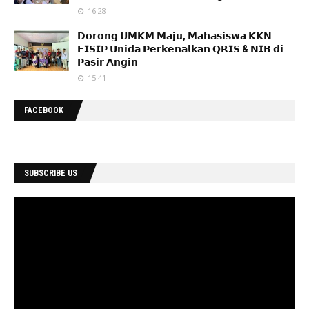
16.28
𝗗𝗼𝗿𝗼𝗻𝗴 𝗨𝗠𝗞𝗠 𝗠𝗮𝗷𝘂, 𝗠𝗮𝗵𝗮𝘀𝗶𝘀𝘄𝗮 𝗞𝗞𝗡
𝗙𝗜𝗦𝗜𝗣 𝗨𝗻𝗶𝗱𝗮 𝗣𝗲𝗿𝗸𝗲𝗻𝗮𝗹𝗸𝗮𝗻 𝗤𝗥𝗜𝗦 & 𝗡𝗜𝗕 𝗱𝗶
𝗣𝗮𝘀𝗶𝗿 𝗔𝗻𝗴𝗶𝗻
15.41
FACEBOOK
SUBSCRIBE US